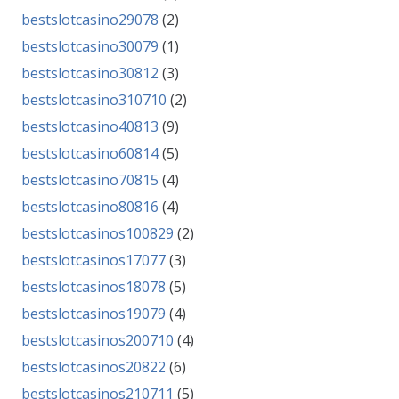
bestslotcasino29078
(2)
bestslotcasino30079
(1)
bestslotcasino30812
(3)
bestslotcasino310710
(2)
bestslotcasino40813
(9)
bestslotcasino60814
(5)
bestslotcasino70815
(4)
bestslotcasino80816
(4)
bestslotcasinos100829
(2)
bestslotcasinos17077
(3)
bestslotcasinos18078
(5)
bestslotcasinos19079
(4)
bestslotcasinos200710
(4)
bestslotcasinos20822
(6)
bestslotcasinos210711
(5)