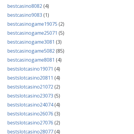
bestcasino8082
(4)
bestcasino9083
(1)
bestcasinogame19075
(2)
bestcasinogame25071
(5)
bestcasinogame3081
(3)
bestcasinogame5082
(85)
bestcasinogame8081
(4)
bestslotcasino19071
(4)
bestslotcasino20811
(4)
bestslotcasino21072
(2)
bestslotcasino23073
(5)
bestslotcasino24074
(4)
bestslotcasino26076
(3)
bestslotcasino27076
(2)
bestslotcasino28077
(4)