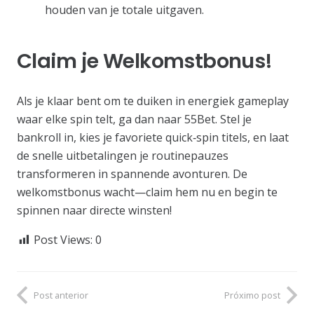
houden van je totale uitgaven.
Claim je Welkomstbonus!
Als je klaar bent om te duiken in energiek gameplay
waar elke spin telt, ga dan naar 55Bet. Stel je
bankroll in, kies je favoriete quick‑spin titels, en laat
de snelle uitbetalingen je routinepauzes
transformeren in spannende avonturen. De
welkomstbonus wacht—claim hem nu en begin te
spinnen naar directe winsten!
Post Views:
0
Post anterior
Próximo post