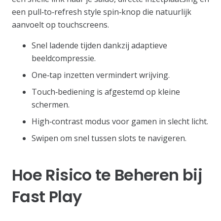
een pull‑to‑refresh style spin‑knop die natuurlijk
aanvoelt op touchscreens.
Snel ladende tijden dankzij adaptieve
beeldcompressie.
One‑tap inzetten vermindert wrijving.
Touch‑bediening is afgestemd op kleine
schermen.
High‑contrast modus voor gamen in slecht licht.
Swipen om snel tussen slots te navigeren.
Hoe Risico te Beheren bij
Fast Play