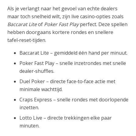
Als je verlangt naar het gevoel van echte dealers
maar toch snelheid wilt, zijn live casino‑opties zoals
Baccarat Lite
of
Poker Fast Play
perfect. Deze spellen
hebben doorgaans kortere rondes en snellere
tafel‑reset‑tijden.
Baccarat Lite – gemiddeld één hand per minuut.
Poker Fast Play – snelle inzetrondes met snelle
dealer‑shuffles.
Duel Poker – directe face‑to‑face actie met
minimale wachttijd.
Craps Express – snelle rondes met doorlopende
inzetten.
Lotto Live – directe trekkingen elke paar
minuten.