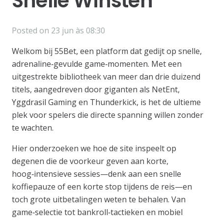
Snelle Winsten
Posted on
23 jun às 08:30
Welkom bij 55Bet, een platform dat gedijt op snelle,
adrenaline‑gevulde game‑momenten. Met een
uitgestrekte bibliotheek van meer dan drie duizend
titels, aangedreven door giganten als NetEnt,
Yggdrasil Gaming en Thunderkick, is het de ultieme
plek voor spelers die directe spanning willen zonder
te wachten.
Hier onderzoeken we hoe de site inspeelt op
degenen die de voorkeur geven aan korte,
hoog‑intensieve sessies—denk aan een snelle
koffiepauze of een korte stop tijdens de reis—en
toch grote uitbetalingen weten te behalen. Van
game‑selectie tot bankroll‑tactieken en mobiel