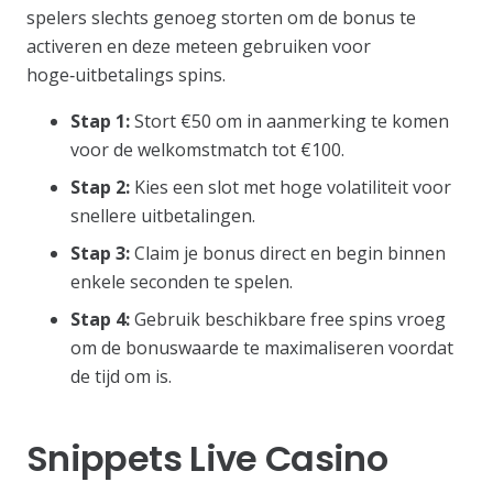
spelers slechts genoeg storten om de bonus te
activeren en deze meteen gebruiken voor
hoge‑uitbetalings spins.
Stap 1:
Stort €50 om in aanmerking te komen
voor de welkomstmatch tot €100.
Stap 2:
Kies een slot met hoge volatiliteit voor
snellere uitbetalingen.
Stap 3:
Claim je bonus direct en begin binnen
enkele seconden te spelen.
Stap 4:
Gebruik beschikbare free spins vroeg
om de bonuswaarde te maximaliseren voordat
de tijd om is.
Snippets Live Casino