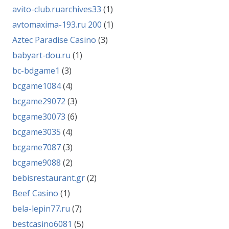
avito-club.ruarchives33
(1)
avtomaxima-193.ru 200
(1)
Aztec Paradise Casino
(3)
babyart-dou.ru
(1)
bc-bdgame1
(3)
bcgame1084
(4)
bcgame29072
(3)
bcgame30073
(6)
bcgame3035
(4)
bcgame7087
(3)
bcgame9088
(2)
bebisrestaurant.gr
(2)
Beef Casino
(1)
bela-lepin77.ru
(7)
bestcasino6081
(5)