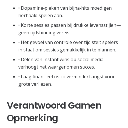
• Dopamine‑pieken van bijna‑hits moedigen
herhaald spelen aan.
• Korte sessies passen bij drukke levensstijlen—
geen tijdsbinding vereist.
• Het gevoel van controle over tijd stelt spelers
in staat om sessies gemakkelijk in te plannen.
• Delen van instant wins op social media
verhoogt het waargenomen succes.
• Laag financieel risico vermindert angst voor
grote verliezen.
Verantwoord Gamen
Opmerking