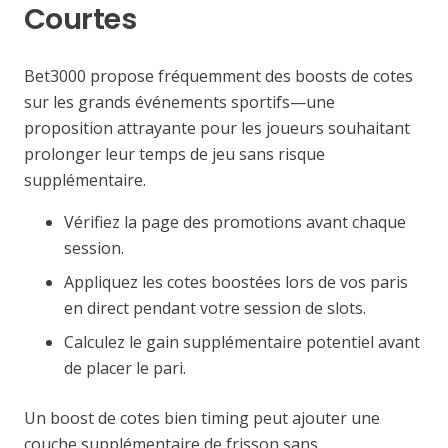
Courtes
Bet3000 propose fréquemment des boosts de cotes
sur les grands événements sportifs—une
proposition attrayante pour les joueurs souhaitant
prolonger leur temps de jeu sans risque
supplémentaire.
Vérifiez la page des promotions avant chaque
session.
Appliquez les cotes boostées lors de vos paris
en direct pendant votre session de slots.
Calculez le gain supplémentaire potentiel avant
de placer le pari.
Un boost de cotes bien timing peut ajouter une
couche supplémentaire de frisson sans