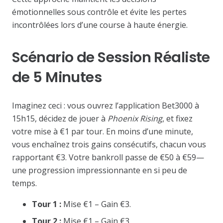
émotionnelles sous contrôle et évite les pertes
incontrôlées lors d’une course à haute énergie.
Scénario de Session Réaliste
de 5 Minutes
Imaginez ceci : vous ouvrez l’application Bet3000 à
15h15, décidez de jouer à
Phoenix Rising
, et fixez
votre mise à €1 par tour. En moins d’une minute,
vous enchaînez trois gains consécutifs, chacun vous
rapportant €3. Votre bankroll passe de €50 à €59—
une progression impressionnante en si peu de
temps.
Tour 1 :
Mise €1 – Gain €3.
Tour 2 :
Mise €1 – Gain €3.