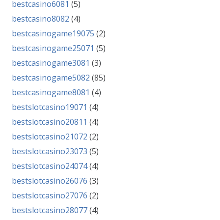
bestcasino6081
(5)
bestcasino8082
(4)
bestcasinogame19075
(2)
bestcasinogame25071
(5)
bestcasinogame3081
(3)
bestcasinogame5082
(85)
bestcasinogame8081
(4)
bestslotcasino19071
(4)
bestslotcasino20811
(4)
bestslotcasino21072
(2)
bestslotcasino23073
(5)
bestslotcasino24074
(4)
bestslotcasino26076
(3)
bestslotcasino27076
(2)
bestslotcasino28077
(4)