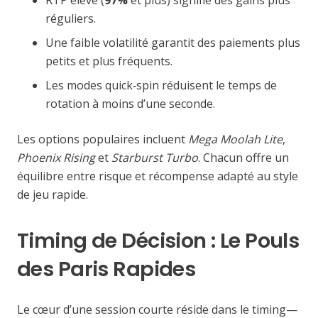
réguliers.
Une faible volatilité garantit des paiements plus
petits et plus fréquents.
Les modes quick‑spin réduisent le temps de
rotation à moins d’une seconde.
Les options populaires incluent
Mega Moolah Lite
,
Phoenix Rising
et
Starburst Turbo
. Chacun offre un
équilibre entre risque et récompense adapté au style
de jeu rapide.
Timing de Décision : Le Pouls
des Paris Rapides
Le cœur d’une session courte réside dans le timing—