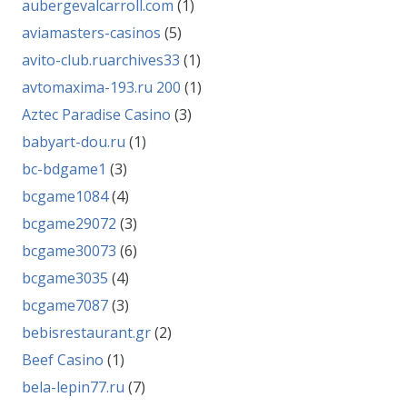
aubergevalcarroll.com
(1)
aviamasters-casinos
(5)
avito-club.ruarchives33
(1)
avtomaxima-193.ru 200
(1)
Aztec Paradise Casino
(3)
babyart-dou.ru
(1)
bc-bdgame1
(3)
bcgame1084
(4)
bcgame29072
(3)
bcgame30073
(6)
bcgame3035
(4)
bcgame7087
(3)
bebisrestaurant.gr
(2)
Beef Casino
(1)
bela-lepin77.ru
(7)