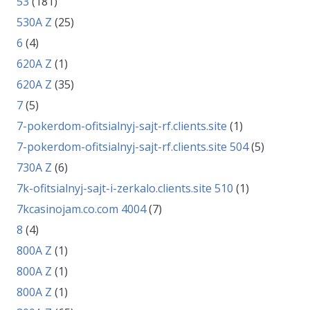
53
(181)
530A Z
(25)
6
(4)
620A Z
(1)
620A Z
(35)
7
(5)
7-pokerdom-ofitsialnyj-sajt-rf.clients.site
(1)
7-pokerdom-ofitsialnyj-sajt-rf.clients.site 504
(5)
730A Z
(6)
7k-ofitsialnyj-sajt-i-zerkalo.clients.site 510
(1)
7kcasinojam.co.com 4004
(7)
8
(4)
800A Z
(1)
800A Z
(1)
800A Z
(1)