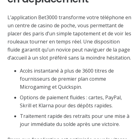
L’application Bet3000 transforme votre téléphone en
un centre de casino de poche, vous permettant de
placer des paris d’un simple tapotement et de voir les
rouleaux tourner en temps réel. Une disposition
fluide garantit qu’un novice peut naviguer de la page
d’accueil à un slot préféré sans la moindre hésitation.
Accès instantané à plus de 3600 titres de
fournisseurs de premier plan comme
Microgaming et Quickspin.
Options de paiement fluides : cartes, PayPal,
Skrill et Klarna pour des dépôts rapides.
Traitement rapide des retraits pour une mise à
jour immédiate du solde après une victoire.