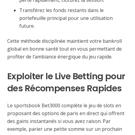
Transférez les fonds restants dans le
portefeuille principal pour une utilisation
future.
Cette méthode disciplinée maintient votre bankroll
global en bonne santé tout en vous permettant de
profiter de l’ambiance énergique du jeu rapide.
Exploiter le Live Betting pour
des Récompenses Rapides
Le sportsbook Bet3000 complète le jeu de slots en
proposant des options de paris en direct qui offrent
des gains instantanés si vous avez raison. Par
exemple, parier une petite somme sur un prochain