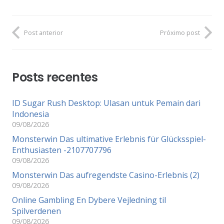
Post anterior
Próximo post
Posts recentes
ID Sugar Rush Desktop: Ulasan untuk Pemain dari
Indonesia
09/08/2026
Monsterwin Das ultimative Erlebnis für Glücksspiel-
Enthusiasten -2107707796
09/08/2026
Monsterwin Das aufregendste Casino-Erlebnis (2)
09/08/2026
Online Gambling En Dybere Vejledning til
Spilverdenen
09/08/2026