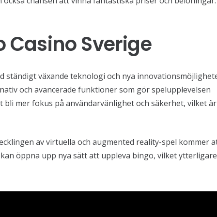
n också chansen att vinna fantastiska priser och belöningar.
o Casino Sverige
ed ständigt växande teknologi och nya innovationsmöjlighete
ernativ och avancerade funktioner som gör spelupplevelsen
li mer fokus på användarvänlighet och säkerhet, vilket är
vecklingen av virtuella och augmented reality-spel kommer a
kan öppna upp nya sätt att uppleva bingo, vilket ytterligare