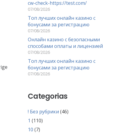
cw-check-https://test.com/
07/08/2026
Топ лучших онлайн казино с
бонусами за регистрацию
07/08/2026
Онлайн казино с безопасными
способами оплаты и лицензией
07/08/2026
Топ лучших онлайн казино с
rige
бонусами за регистрацию
07/08/2026
Categorias
! Без рубрики
(46)
1
(110)
10
(7)