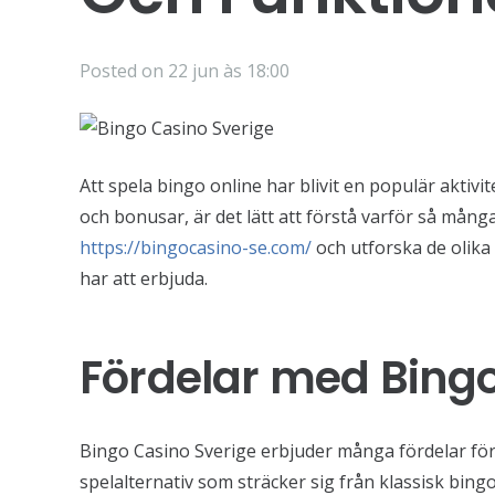
Posted on
22 jun às 18:00
Att spela bingo online har blivit en populär aktivi
och bonusar, är det lätt att förstå varför så många
https://bingocasino-se.com/
och utforska de olika 
har att erbjuda.
Fördelar med Bingo
Bingo Casino Sverige erbjuder många fördelar för s
spelalternativ som sträcker sig från klassisk bingo