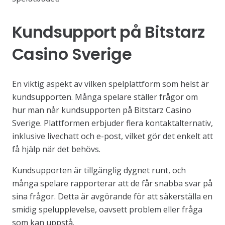
Kundsupport på Bitstarz
Casino Sverige
En viktig aspekt av vilken spelplattform som helst är
kundsupporten. Många spelare ställer frågor om
hur man når kundsupporten på Bitstarz Casino
Sverige. Plattformen erbjuder flera kontaktalternativ,
inklusive livechatt och e-post, vilket gör det enkelt att
få hjälp när det behövs.
Kundsupporten är tillgänglig dygnet runt, och
många spelare rapporterar att de får snabba svar på
sina frågor. Detta är avgörande för att säkerställa en
smidig spelupplevelse, oavsett problem eller fråga
som kan uppstå.