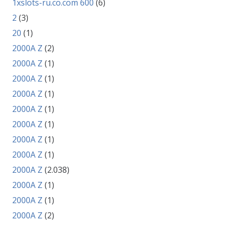
1xslots-ru.co.com 600
(6)
2
(3)
20
(1)
2000A Z
(2)
2000A Z
(1)
2000A Z
(1)
2000A Z
(1)
2000A Z
(1)
2000A Z
(1)
2000A Z
(1)
2000A Z
(1)
2000A Z
(2.038)
2000A Z
(1)
2000A Z
(1)
2000A Z
(2)