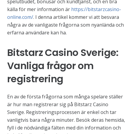
spelutbudet, bonusar och kundtjänst, och en bra
källa för mer information är
https://bitstarzcasino-
online.com/
. I denna artikel kommer vi att besvara
några av de vanligaste frågorna som nyanlända och
erfarna användare kan ha.
Bitstarz Casino Sverige:
Vanliga frågor om
registrering
En av de första frågorna som många spelare ställer
är hur man registrerar sig på Bitstarz Casino
Sverige. Registreringsprocessen är enkel och tar
vanligtvis bara några minuter. Besök deras hemsida,
fyll i de nödvändiga fälten med din information och