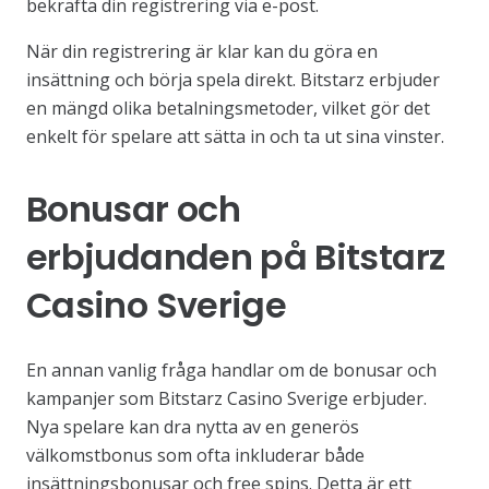
bekräfta din registrering via e-post.
När din registrering är klar kan du göra en
insättning och börja spela direkt. Bitstarz erbjuder
en mängd olika betalningsmetoder, vilket gör det
enkelt för spelare att sätta in och ta ut sina vinster.
Bonusar och
erbjudanden på Bitstarz
Casino Sverige
En annan vanlig fråga handlar om de bonusar och
kampanjer som Bitstarz Casino Sverige erbjuder.
Nya spelare kan dra nytta av en generös
välkomstbonus som ofta inkluderar både
insättningsbonusar och free spins. Detta är ett