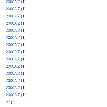
2000A Z
(1)
2000A Z
(1)
2000A Z
(1)
2000A Z
(1)
2000A Z
(1)
2000A Z
(1)
2000A Z
(1)
2000A Z
(1)
2000A Z
(1)
2000A Z
(1)
2000A Z
(1)
2000A Z
(1)
2000A Z
(1)
2000A Z
(1)
22
(3)