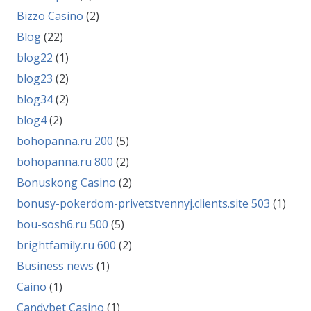
Bizzo Casino
(2)
Blog
(22)
blog22
(1)
blog23
(2)
blog34
(2)
blog4
(2)
bohopanna.ru 200
(5)
bohopanna.ru 800
(2)
Bonuskong Casino
(2)
bonusy-pokerdom-privetstvennyj.clients.site 503
(1)
bou-sosh6.ru 500
(5)
brightfamily.ru 600
(2)
Business news
(1)
Caino
(1)
Candybet Casino
(1)