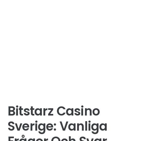
Bitstarz Casino
Sverige: Vanliga