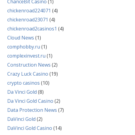
ChanceBit Casino
(1)
chickenroad224071
(4)
chickenroad23071
(4)
chickenroad2casinos1
(4)
Cloud News
(1)
comphobby.ru
(1)
complexinvest.ru
(1)
Construction News
(2)
Crazy Luck Casino
(19)
crypto casinos
(10)
Da Vinci Gold
(8)
Da Vinci Gold Casino
(2)
Data Protection News
(7)
DaVinci Gold
(2)
DaVinci Gold Casino
(14)