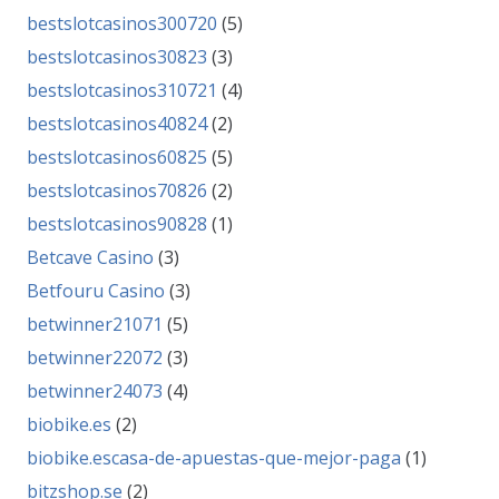
bestslotcasinos300720
(5)
bestslotcasinos30823
(3)
bestslotcasinos310721
(4)
bestslotcasinos40824
(2)
bestslotcasinos60825
(5)
bestslotcasinos70826
(2)
bestslotcasinos90828
(1)
Betcave Casino
(3)
Betfouru Casino
(3)
betwinner21071
(5)
betwinner22072
(3)
betwinner24073
(4)
biobike.es
(2)
biobike.escasa-de-apuestas-que-mejor-paga
(1)
bitzshop.se
(2)