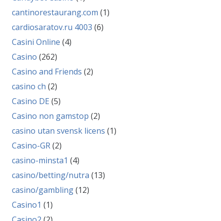
cantinorestaurang.com
(1)
cardiosaratov.ru 4003
(6)
Casini Online
(4)
Casino
(262)
Casino and Friends
(2)
casino ch
(2)
Casino DE
(5)
Casino non gamstop
(2)
casino utan svensk licens
(1)
Casino-GR
(2)
casino-minsta1
(4)
casino/betting/nutra
(13)
casino/gambling
(12)
Casino1
(1)
Casino2
(2)