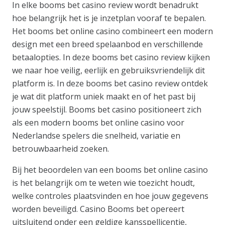
In elke booms bet casino review wordt benadrukt
hoe belangrijk het is je inzetplan vooraf te bepalen.
Het booms bet online casino combineert een modern
design met een breed spelaanbod en verschillende
betaalopties. In deze booms bet casino review kijken
we naar hoe veilig, eerlijk en gebruiksvriendelijk dit
platform is. In deze booms bet casino review ontdek
je wat dit platform uniek maakt en of het past bij
jouw speelstijl. Booms bet casino positioneert zich
als een modern booms bet online casino voor
Nederlandse spelers die snelheid, variatie en
betrouwbaarheid zoeken.
Bij het beoordelen van een booms bet online casino
is het belangrijk om te weten wie toezicht houdt,
welke controles plaatsvinden en hoe jouw gegevens
worden beveiligd. Casino Booms bet opereert
uitsluitend onder een geldige kansspellicentie,