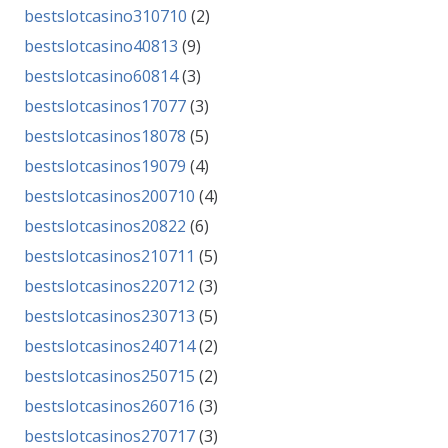
bestslotcasino310710
(2)
bestslotcasino40813
(9)
bestslotcasino60814
(3)
bestslotcasinos17077
(3)
bestslotcasinos18078
(5)
bestslotcasinos19079
(4)
bestslotcasinos200710
(4)
bestslotcasinos20822
(6)
bestslotcasinos210711
(5)
bestslotcasinos220712
(3)
bestslotcasinos230713
(5)
bestslotcasinos240714
(2)
bestslotcasinos250715
(2)
bestslotcasinos260716
(3)
bestslotcasinos270717
(3)