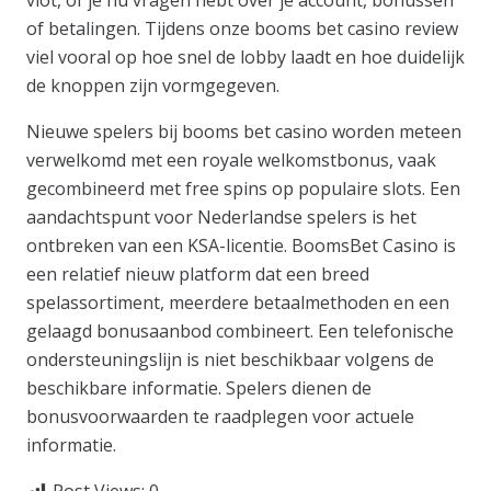
of betalingen. Tijdens onze booms bet casino review
viel vooral op hoe snel de lobby laadt en hoe duidelijk
de knoppen zijn vormgegeven.
Nieuwe spelers bij booms bet casino worden meteen
verwelkomd met een royale welkomstbonus, vaak
gecombineerd met free spins op populaire slots. Een
aandachtspunt voor Nederlandse spelers is het
ontbreken van een KSA-licentie. BoomsBet Casino is
een relatief nieuw platform dat een breed
spelassortiment, meerdere betaalmethoden en een
gelaagd bonusaanbod combineert. Een telefonische
ondersteuningslijn is niet beschikbaar volgens de
beschikbare informatie. Spelers dienen de
bonusvoorwaarden te raadplegen voor actuele
informatie.
Post Views:
0