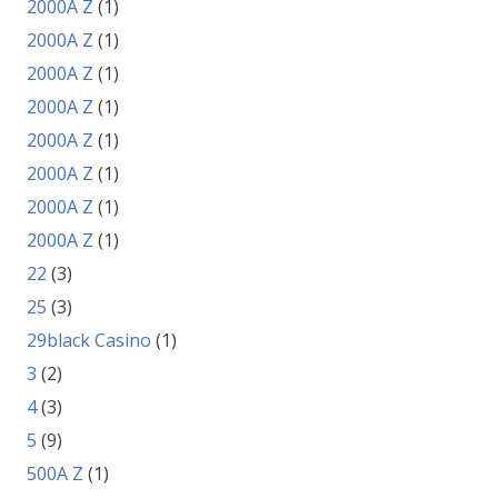
2000A Z
(1)
2000A Z
(1)
2000A Z
(1)
2000A Z
(1)
2000A Z
(1)
2000A Z
(1)
2000A Z
(1)
2000A Z
(1)
22
(3)
25
(3)
29black Casino
(1)
3
(2)
4
(3)
5
(9)
500A Z
(1)