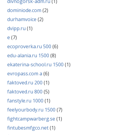
divnogorsk-adm.ru
(1)
dominiode.com
(2)
durhamvoice
(2)
dvipp.ru
(1)
e
(7)
ecoproverka.ru 500
(6)
edu-alania.ru 1500
(8)
ekaterina-school.ru 1500
(1)
evropass.com a
(6)
faktoved.ru 200
(1)
faktoved.ru 800
(5)
fanstyle.ru 1000
(1)
feelyourbody.ru 1500
(7)
fightcampwarberg.se
(1)
fintubesmfgco.net
(1)