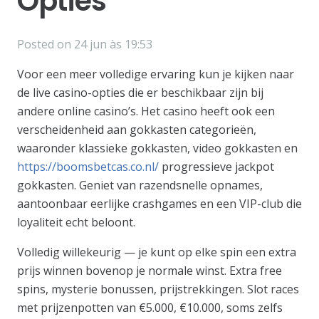
Opties
Posted on
24 jun às 19:53
Voor een meer volledige ervaring kun je kijken naar
de live casino-opties die er beschikbaar zijn bij
andere online casino’s. Het casino heeft ook een
verscheidenheid aan gokkasten categorieën,
waaronder klassieke gokkasten, video gokkasten en
https://boomsbetcas.co.nl/
progressieve jackpot
gokkasten. Geniet van razendsnelle opnames,
aantoonbaar eerlijke crashgames en een VIP-club die
loyaliteit echt beloont.
Volledig willekeurig — je kunt op elke spin een extra
prijs winnen bovenop je normale winst. Extra free
spins, mysterie bonussen, prijstrekkingen. Slot races
met prijzenpotten van €5.000, €10.000, soms zelfs