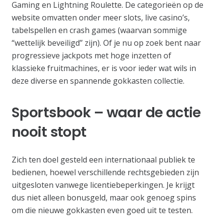
Gaming en Lightning Roulette. De categorieën op de
website omvatten onder meer slots, live casino’s,
tabelspellen en crash games (waarvan sommige
“wettelijk beveiligd” zijn). Of je nu op zoek bent naar
progressieve jackpots met hoge inzetten of
klassieke fruitmachines, er is voor ieder wat wils in
deze diverse en spannende gokkasten collectie.
Sportsbook – waar de actie
nooit stopt
Zich ten doel gesteld een internationaal publiek te
bedienen, hoewel verschillende rechtsgebieden zijn
uitgesloten vanwege licentiebeperkingen. Je krijgt
dus niet alleen bonusgeld, maar ook genoeg spins
om die nieuwe gokkasten even goed uit te testen.