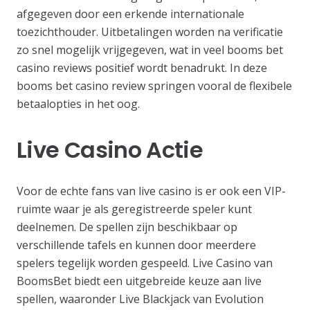
afgegeven door een erkende internationale
toezichthouder. Uitbetalingen worden na verificatie
zo snel mogelijk vrijgegeven, wat in veel booms bet
casino reviews positief wordt benadrukt. In deze
booms bet casino review springen vooral de flexibele
betaalopties in het oog.
Live Casino Actie
Voor de echte fans van live casino is er ook een VIP-
ruimte waar je als geregistreerde speler kunt
deelnemen. De spellen zijn beschikbaar op
verschillende tafels en kunnen door meerdere
spelers tegelijk worden gespeeld. Live Casino van
BoomsBet biedt een uitgebreide keuze aan live
spellen, waaronder Live Blackjack van Evolution