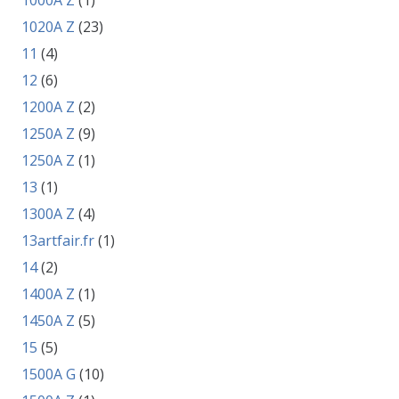
1000A Z
(1)
1020A Z
(23)
11
(4)
12
(6)
1200A Z
(2)
1250A Z
(9)
1250A Z
(1)
13
(1)
1300A Z
(4)
13artfair.fr
(1)
14
(2)
1400A Z
(1)
1450A Z
(5)
15
(5)
1500A G
(10)