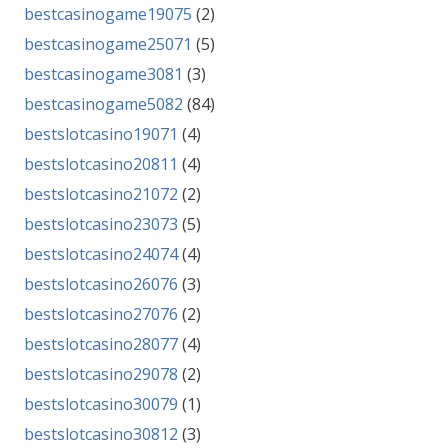
bestcasinogame19075
(2)
bestcasinogame25071
(5)
bestcasinogame3081
(3)
bestcasinogame5082
(84)
bestslotcasino19071
(4)
bestslotcasino20811
(4)
bestslotcasino21072
(2)
bestslotcasino23073
(5)
bestslotcasino24074
(4)
bestslotcasino26076
(3)
bestslotcasino27076
(2)
bestslotcasino28077
(4)
bestslotcasino29078
(2)
bestslotcasino30079
(1)
bestslotcasino30812
(3)