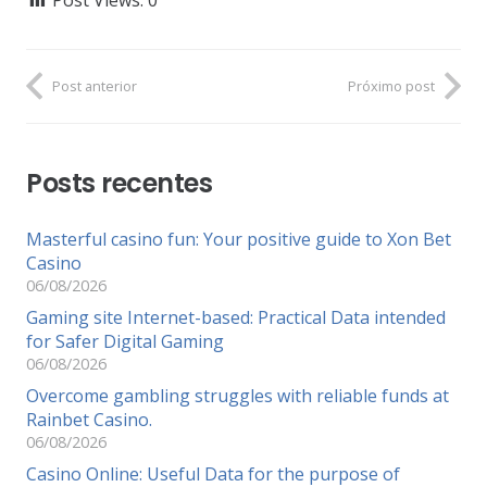
Post anterior
Próximo post
Posts recentes
Masterful casino fun: Your positive guide to Xon Bet
Casino
06/08/2026
Gaming site Internet-based: Practical Data intended
for Safer Digital Gaming
06/08/2026
Overcome gambling struggles with reliable funds at
Rainbet Casino.
06/08/2026
Casino Online: Useful Data for the purpose of