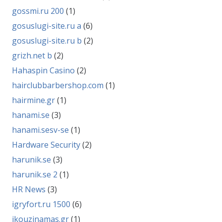
gossmi.ru 200
(1)
gosuslugi-site.ru a
(6)
gosuslugi-site.ru b
(2)
grizh.net b
(2)
Hahaspin Casino
(2)
hairclubbarbershop.com
(1)
hairmine.gr
(1)
hanami.se
(3)
hanami.sesv-se
(1)
Hardware Security
(2)
harunik.se
(3)
harunik.se 2
(1)
HR News
(3)
igryfort.ru 1500
(6)
ikouzinamas.gr
(1)