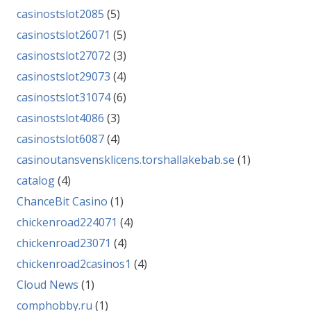
casinostslot2085
(5)
casinostslot26071
(5)
casinostslot27072
(3)
casinostslot29073
(4)
casinostslot31074
(6)
casinostslot4086
(3)
casinostslot6087
(4)
casinoutansvensklicens.torshallakebab.se
(1)
catalog
(4)
ChanceBit Casino
(1)
chickenroad224071
(4)
chickenroad23071
(4)
chickenroad2casinos1
(4)
Cloud News
(1)
comphobby.ru
(1)