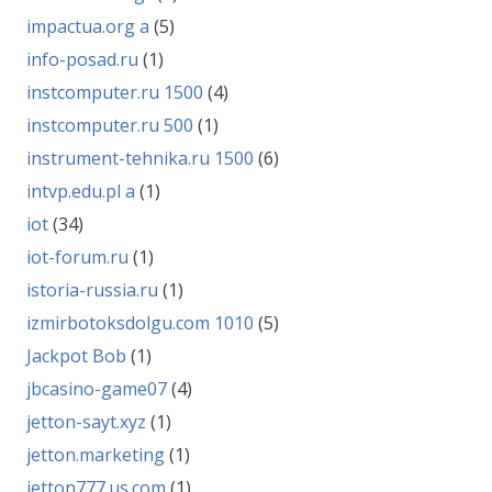
impactua.org a
(5)
info-posad.ru
(1)
instcomputer.ru 1500
(4)
instcomputer.ru 500
(1)
instrument-tehnika.ru 1500
(6)
intvp.edu.pl a
(1)
iot
(34)
iot-forum.ru
(1)
istoria-russia.ru
(1)
izmirbotoksdolgu.com 1010
(5)
Jackpot Bob
(1)
jbcasino-game07
(4)
jetton-sayt.xyz
(1)
jetton.marketing
(1)
jetton777.us.com
(1)