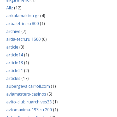
ai-girlfriend
(1)
Allz
(12)
aokalamakiou.gr
(4)
arbalet-in.ru 800
(1)
archive
(7)
arda-tech.ru 1500
(6)
article
(3)
article14
(1)
article18
(1)
article21
(2)
articles
(17)
aubergevalcarroll.com
(1)
aviamasters-casinos
(5)
avito-club.ruarchives33
(1)
avtomaxima-193.ru 200
(1)