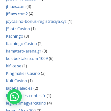
jffiaes.com
(3)
jffiaes.com2
(4)
joycasino-bonus-registraciya.xyz
(1)
JSlotz Casino
(1)
Kachingo
(3)
Kachingo Casino
(2)
kamatero-arena.gr
(3)
kelebektaksi.com 1009
(6)
kiflice.se
(1)
Kingmaker Casino
(3)
Kult Casino
(1)
lapepajaleo.es
(2)
lavallee-des-contes.fr
(1)
legjobbmagyarcasino
(4)
leonov16.ru 200
(2)