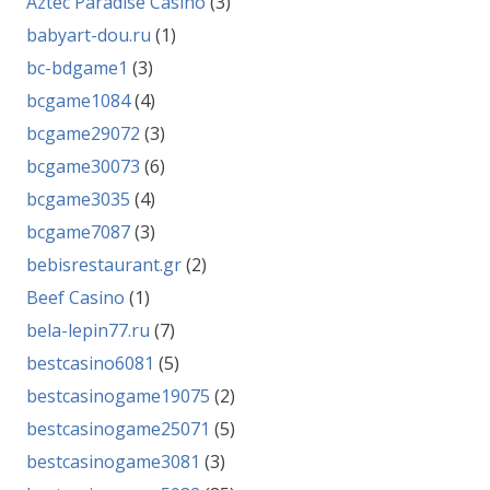
Aztec Paradise Casino
(3)
babyart-dou.ru
(1)
bc-bdgame1
(3)
bcgame1084
(4)
bcgame29072
(3)
bcgame30073
(6)
bcgame3035
(4)
bcgame7087
(3)
bebisrestaurant.gr
(2)
Beef Casino
(1)
bela-lepin77.ru
(7)
bestcasino6081
(5)
bestcasinogame19075
(2)
bestcasinogame25071
(5)
bestcasinogame3081
(3)