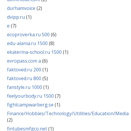
durhamvoice
(2)
dvipp.ru
(1)
e
(7)
ecoproverka.ru 500
(6)
edu-alania.ru 1500
(8)
ekaterina-school.ru 1500
(1)
evropass.com a
(6)
faktoved.ru 200
(1)
faktoved.ru 800
(5)
fanstyle.ru 1000
(1)
feelyourbody.ru 1500
(7)
fightcampwarberg.se
(1)
Finance/Hobbies/Technology/Utilities/Education/Media
(2)
fintubesmfgco.net
(1)