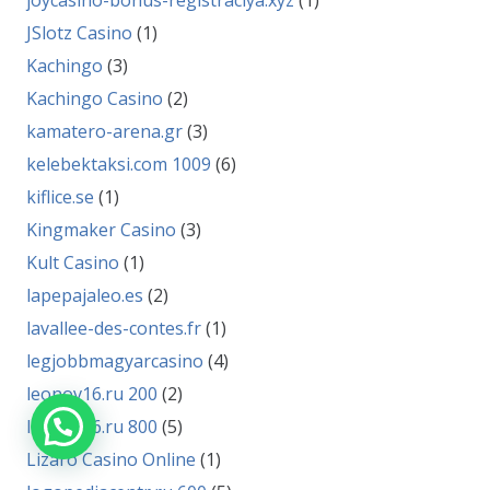
joycasino-bonus-registraciya.xyz
(1)
JSlotz Casino
(1)
Kachingo
(3)
Kachingo Casino
(2)
kamatero-arena.gr
(3)
kelebektaksi.com 1009
(6)
kiflice.se
(1)
Kingmaker Casino
(3)
Kult Casino
(1)
lapepajaleo.es
(2)
lavallee-des-contes.fr
(1)
legjobbmagyarcasino
(4)
leonov16.ru 200
(2)
leonov16.ru 800
(5)
Lizaro Casino Online
(1)