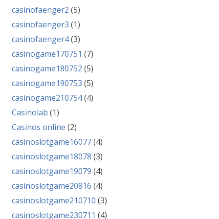
casinofaenger2
(5)
casinofaenger3
(1)
casinofaenger4
(3)
casinogame170751
(7)
casinogame180752
(5)
casinogame190753
(5)
casinogame210754
(4)
Casinolab
(1)
Casinos online
(2)
casinoslotgame16077
(4)
casinoslotgame18078
(3)
casinoslotgame19079
(4)
casinoslotgame20816
(4)
casinoslotgame210710
(3)
casinoslotgame230711
(4)