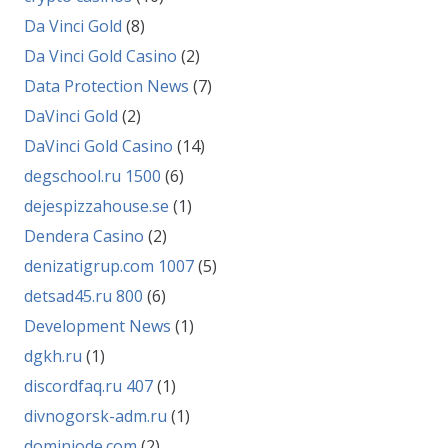
Da Vinci Gold
(8)
Da Vinci Gold Casino
(2)
Data Protection News
(7)
DaVinci Gold
(2)
DaVinci Gold Casino
(14)
degschool.ru 1500
(6)
dejespizzahouse.se
(1)
Dendera Casino
(2)
denizatigrup.com 1007
(5)
detsad45.ru 800
(6)
Development News
(1)
dgkh.ru
(1)
discordfaq.ru 407
(1)
divnogorsk-adm.ru
(1)
dominiode.com
(2)