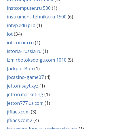
instcomputer.ru 500
(1)
instrument-tehnika.ru 1500
(6)
intvp.edu.pl a
(1)
iot
(34)
iot-forum.ru
(1)
istoria-russia.ru
(1)
izmirbotoksdolgu.com 1010
(5)
Jackpot Bob
(1)
jbcasino-game07
(4)
jetton-sayt.xyz
(1)
jetton.marketing
(1)
jetton777.us.com
(1)
jffiaes.com
(3)
jffiaes.com2
(4)