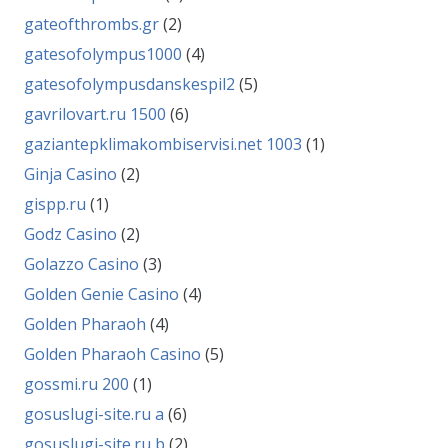
gateofthrombs.gr
(2)
gatesofolympus1000
(4)
gatesofolympusdanskespil2
(5)
gavrilovart.ru 1500
(6)
gaziantepklimakombiservisi.net 1003
(1)
Ginja Casino
(2)
gispp.ru
(1)
Godz Casino
(2)
Golazzo Casino
(3)
Golden Genie Casino
(4)
Golden Pharaoh
(4)
Golden Pharaoh Casino
(5)
gossmi.ru 200
(1)
gosuslugi-site.ru a
(6)
gosuslugi-site.ru b
(2)