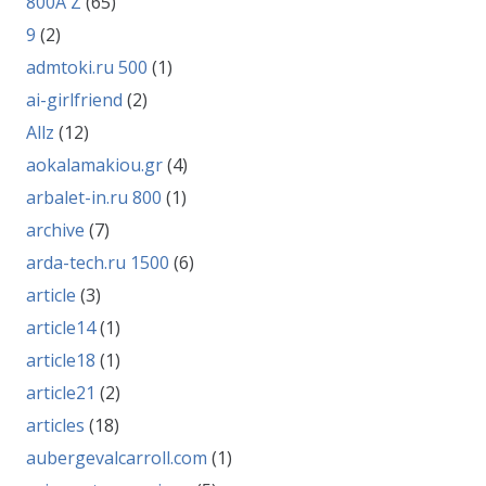
800A Z
(65)
9
(2)
admtoki.ru 500
(1)
ai-girlfriend
(2)
Allz
(12)
aokalamakiou.gr
(4)
arbalet-in.ru 800
(1)
archive
(7)
arda-tech.ru 1500
(6)
article
(3)
article14
(1)
article18
(1)
article21
(2)
articles
(18)
aubergevalcarroll.com
(1)