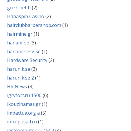
grizh.net b
(2)
Hahaspin Casino
(2)
hairclubbarbershop.com
(1)
hairmine.gr
(1)
hanami.se
(3)
hanami.sesv-se
(1)
Hardware Security
(2)
harunik.se
(3)
harunik.se 2
(1)
HR News
(3)
igryfort.ru 1500
(6)
ikouzinamas.gr
(1)
impactua.org a
(5)
info-posad.ru
(1)
instcomputer.ru 1500
(4)