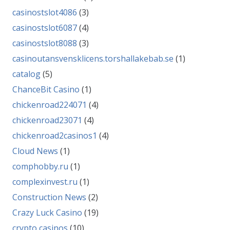
casinostslot4086
(3)
casinostslot6087
(4)
casinostslot8088
(3)
casinoutansvensklicens.torshallakebab.se
(1)
catalog
(5)
ChanceBit Casino
(1)
chickenroad224071
(4)
chickenroad23071
(4)
chickenroad2casinos1
(4)
Cloud News
(1)
comphobby.ru
(1)
complexinvest.ru
(1)
Construction News
(2)
Crazy Luck Casino
(19)
crypto casinos
(10)