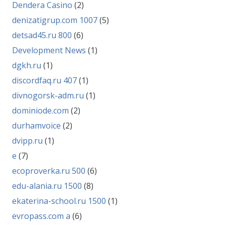
Dendera Casino
(2)
denizatigrup.com 1007
(5)
detsad45.ru 800
(6)
Development News
(1)
dgkh.ru
(1)
discordfaq.ru 407
(1)
divnogorsk-adm.ru
(1)
dominiode.com
(2)
durhamvoice
(2)
dvipp.ru
(1)
e
(7)
ecoproverka.ru 500
(6)
edu-alania.ru 1500
(8)
ekaterina-school.ru 1500
(1)
evropass.com a
(6)