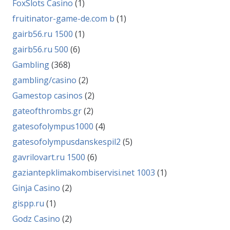
FoxSlots Casino
(1)
fruitinator-game-de.com b
(1)
gairb56.ru 1500
(1)
gairb56.ru 500
(6)
Gambling
(368)
gambling/casino
(2)
Gamestop casinos
(2)
gateofthrombs.gr
(2)
gatesofolympus1000
(4)
gatesofolympusdanskespil2
(5)
gavrilovart.ru 1500
(6)
gaziantepklimakombiservisi.net 1003
(1)
Ginja Casino
(2)
gispp.ru
(1)
Godz Casino
(2)