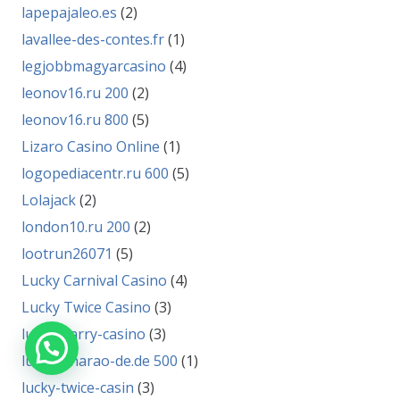
lapepajaleo.es
(2)
lavallee-des-contes.fr
(1)
legjobbmagyarcasino
(4)
leonov16.ru 200
(2)
leonov16.ru 800
(5)
Lizaro Casino Online
(1)
logopediacentr.ru 600
(5)
Lolajack
(2)
london10.ru 200
(2)
lootrun26071
(5)
Lucky Carnival Casino
(4)
Lucky Twice Casino
(3)
lucky-barry-casino
(3)
lucky-pharao-de.de 500
(1)
lucky-twice-casin
(3)