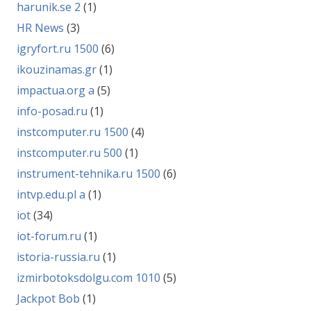
harunik.se 2
(1)
HR News
(3)
igryfort.ru 1500
(6)
ikouzinamas.gr
(1)
impactua.org a
(5)
info-posad.ru
(1)
instcomputer.ru 1500
(4)
instcomputer.ru 500
(1)
instrument-tehnika.ru 1500
(6)
intvp.edu.pl a
(1)
iot
(34)
iot-forum.ru
(1)
istoria-russia.ru
(1)
izmirbotoksdolgu.com 1010
(5)
Jackpot Bob
(1)