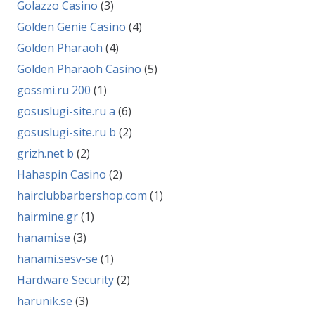
Golazzo Casino
(3)
Golden Genie Casino
(4)
Golden Pharaoh
(4)
Golden Pharaoh Casino
(5)
gossmi.ru 200
(1)
gosuslugi-site.ru a
(6)
gosuslugi-site.ru b
(2)
grizh.net b
(2)
Hahaspin Casino
(2)
hairclubbarbershop.com
(1)
hairmine.gr
(1)
hanami.se
(3)
hanami.sesv-se
(1)
Hardware Security
(2)
harunik.se
(3)