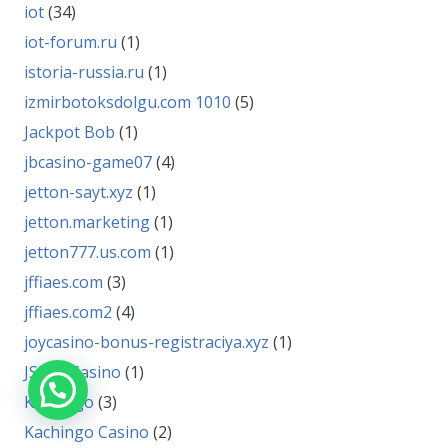
iot
(34)
iot-forum.ru
(1)
istoria-russia.ru
(1)
izmirbotoksdolgu.com 1010
(5)
Jackpot Bob
(1)
jbcasino-game07
(4)
jetton-sayt.xyz
(1)
jetton.marketing
(1)
jetton777.us.com
(1)
jffiaes.com
(3)
jffiaes.com2
(4)
joycasino-bonus-registraciya.xyz
(1)
JSlotz Casino
(1)
Kachingo
(3)
Kachingo Casino
(2)