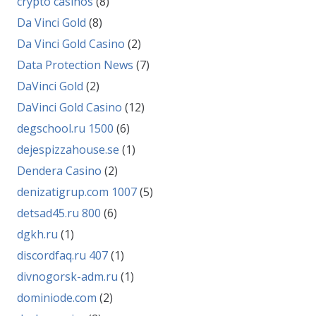
crypto casinos
(8)
Da Vinci Gold
(8)
Da Vinci Gold Casino
(2)
Data Protection News
(7)
DaVinci Gold
(2)
DaVinci Gold Casino
(12)
degschool.ru 1500
(6)
dejespizzahouse.se
(1)
Dendera Casino
(2)
denizatigrup.com 1007
(5)
detsad45.ru 800
(6)
dgkh.ru
(1)
discordfaq.ru 407
(1)
divnogorsk-adm.ru
(1)
dominiode.com
(2)