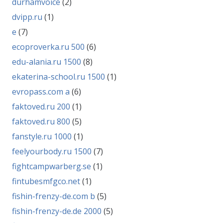
durhamvoice
(2)
dvipp.ru
(1)
e
(7)
ecoproverka.ru 500
(6)
edu-alania.ru 1500
(8)
ekaterina-school.ru 1500
(1)
evropass.com a
(6)
faktoved.ru 200
(1)
faktoved.ru 800
(5)
fanstyle.ru 1000
(1)
feelyourbody.ru 1500
(7)
fightcampwarberg.se
(1)
fintubesmfgco.net
(1)
fishin-frenzy-de.com b
(5)
fishin-frenzy-de.de 2000
(5)