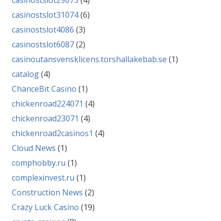
casinostslot29073
(4)
casinostslot31074
(6)
casinostslot4086
(3)
casinostslot6087
(2)
casinoutansvensklicens.torshallakebab.se
(1)
catalog
(4)
ChanceBit Casino
(1)
chickenroad224071
(4)
chickenroad23071
(4)
chickenroad2casinos1
(4)
Cloud News
(1)
comphobby.ru
(1)
complexinvest.ru
(1)
Construction News
(2)
Crazy Luck Casino
(19)