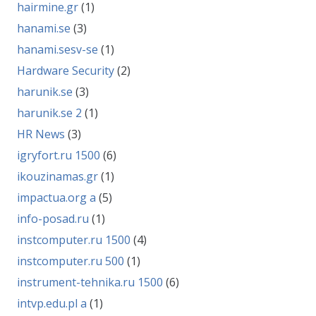
hairmine.gr
(1)
hanami.se
(3)
hanami.sesv-se
(1)
Hardware Security
(2)
harunik.se
(3)
harunik.se 2
(1)
HR News
(3)
igryfort.ru 1500
(6)
ikouzinamas.gr
(1)
impactua.org a
(5)
info-posad.ru
(1)
instcomputer.ru 1500
(4)
instcomputer.ru 500
(1)
instrument-tehnika.ru 1500
(6)
intvp.edu.pl a
(1)