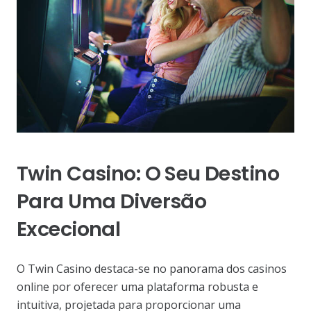
Twin Casino: O Seu Destino
Para Uma Diversão
Excecional
O Twin Casino destaca-se no panorama dos casinos
online por oferecer uma plataforma robusta e
intuitiva, projetada para proporcionar uma