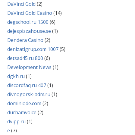
DaVinci Gold
(2)
DaVinci Gold Casino
(14)
degschool.ru 1500
(6)
dejespizzahouse.se
(1)
Dendera Casino
(2)
denizatigrup.com 1007
(5)
detsad45.ru 800
(6)
Development News
(1)
dgkh.ru
(1)
discordfaq.ru 407
(1)
divnogorsk-adm.ru
(1)
dominiode.com
(2)
durhamvoice
(2)
dvipp.ru
(1)
e
(7)