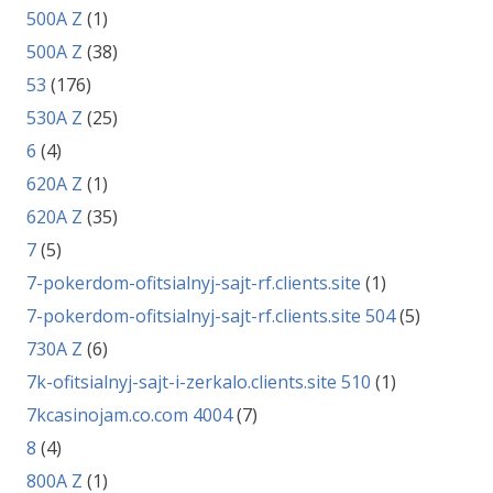
500A Z
(1)
500A Z
(38)
53
(176)
530A Z
(25)
6
(4)
620A Z
(1)
620A Z
(35)
7
(5)
7-pokerdom-ofitsialnyj-sajt-rf.clients.site
(1)
7-pokerdom-ofitsialnyj-sajt-rf.clients.site 504
(5)
730A Z
(6)
7k-ofitsialnyj-sajt-i-zerkalo.clients.site 510
(1)
7kcasinojam.co.com 4004
(7)
8
(4)
800A Z
(1)