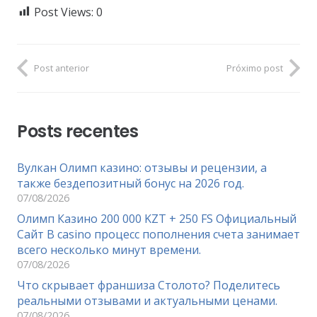
Post Views:
0
Post anterior
Próximo post
Posts recentes
Вулкан Олимп казино: отзывы и рецензии, а
также бездепозитный бонус на 2026 год.
07/08/2026
Олимп Казино 200 000 KZT + 250 FS Официальный
Сайт В casino процесс пополнения счета занимает
всего несколько минут времени.
07/08/2026
Что скрывает франшиза Столото? Поделитесь
реальными отзывами и актуальными ценами.
07/08/2026