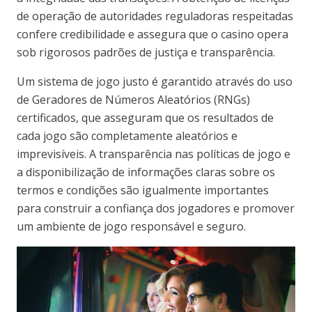
de operação de autoridades reguladoras respeitadas
confere credibilidade e assegura que o casino opera
sob rigorosos padrões de justiça e transparência.
Um sistema de jogo justo é garantido através do uso
de Geradores de Números Aleatórios (RNGs)
certificados, que asseguram que os resultados de
cada jogo são completamente aleatórios e
imprevisíveis. A transparência nas políticas de jogo e
a disponibilização de informações claras sobre os
termos e condições são igualmente importantes
para construir a confiança dos jogadores e promover
um ambiente de jogo responsável e seguro.