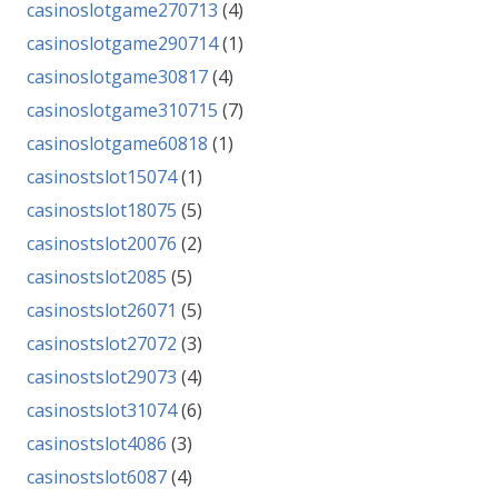
casinoslotgame270713
(4)
casinoslotgame290714
(1)
casinoslotgame30817
(4)
casinoslotgame310715
(7)
casinoslotgame60818
(1)
casinostslot15074
(1)
casinostslot18075
(5)
casinostslot20076
(2)
casinostslot2085
(5)
casinostslot26071
(5)
casinostslot27072
(3)
casinostslot29073
(4)
casinostslot31074
(6)
casinostslot4086
(3)
casinostslot6087
(4)