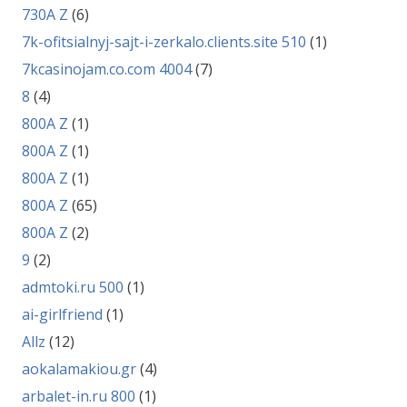
730A Z
(6)
7k-ofitsialnyj-sajt-i-zerkalo.clients.site 510
(1)
7kcasinojam.co.com 4004
(7)
8
(4)
800A Z
(1)
800A Z
(1)
800A Z
(1)
800A Z
(65)
800A Z
(2)
9
(2)
admtoki.ru 500
(1)
ai-girlfriend
(1)
Allz
(12)
aokalamakiou.gr
(4)
arbalet-in.ru 800
(1)