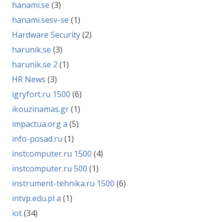
hanami.se
(3)
hanami.sesv-se
(1)
Hardware Security
(2)
harunik.se
(3)
harunik.se 2
(1)
HR News
(3)
igryfort.ru 1500
(6)
ikouzinamas.gr
(1)
impactua.org a
(5)
info-posad.ru
(1)
instcomputer.ru 1500
(4)
instcomputer.ru 500
(1)
instrument-tehnika.ru 1500
(6)
intvp.edu.pl a
(1)
iot
(34)