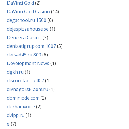
DaVinci Gold
(2)
DaVinci Gold Casino
(14)
degschool.ru 1500
(6)
dejespizzahouse.se
(1)
Dendera Casino
(2)
denizatigrup.com 1007
(5)
detsad45.ru 800
(6)
Development News
(1)
dgkh.ru
(1)
discordfaq.ru 407
(1)
divnogorsk-adm.ru
(1)
dominiode.com
(2)
durhamvoice
(2)
dvipp.ru
(1)
e
(7)