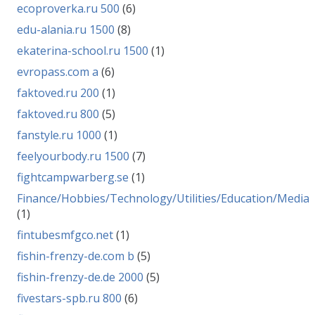
ecoproverka.ru 500
(6)
edu-alania.ru 1500
(8)
ekaterina-school.ru 1500
(1)
evropass.com a
(6)
faktoved.ru 200
(1)
faktoved.ru 800
(5)
fanstyle.ru 1000
(1)
feelyourbody.ru 1500
(7)
fightcampwarberg.se
(1)
Finance/Hobbies/Technology/Utilities/Education/Media
(1)
fintubesmfgco.net
(1)
fishin-frenzy-de.com b
(5)
fishin-frenzy-de.de 2000
(5)
fivestars-spb.ru 800
(6)