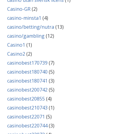
casino utan svensk licens
(1)
Casino-GR
(2)
casino-minsta1
(4)
casino/betting/nutra
(13)
casino/gambling
(12)
Casino1
(1)
Casino2
(2)
casinobest170739
(7)
casinobest180740
(5)
casinobest180741
(3)
casinobest200742
(5)
casinobest20855
(4)
casinobest210743
(1)
casinobest22071
(5)
casinobest220744
(3)