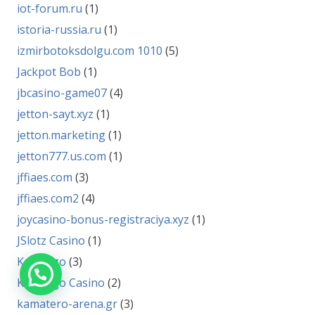
iot-forum.ru
(1)
istoria-russia.ru
(1)
izmirbotoksdolgu.com 1010
(5)
Jackpot Bob
(1)
jbcasino-game07
(4)
jetton-sayt.xyz
(1)
jetton.marketing
(1)
jetton777.us.com
(1)
jffiaes.com
(3)
jffiaes.com2
(4)
joycasino-bonus-registraciya.xyz
(1)
JSlotz Casino
(1)
Kachingo
(3)
Kachingo Casino
(2)
kamatero-arena.gr
(3)