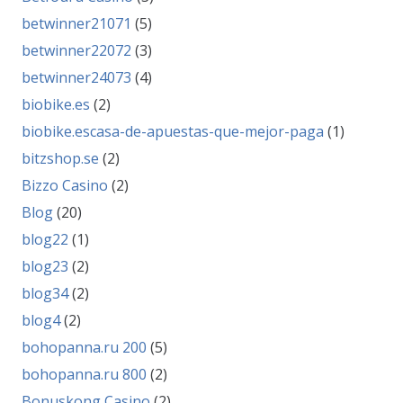
betwinner21071
(5)
betwinner22072
(3)
betwinner24073
(4)
biobike.es
(2)
biobike.escasa-de-apuestas-que-mejor-paga
(1)
bitzshop.se
(2)
Bizzo Casino
(2)
Blog
(20)
blog22
(1)
blog23
(2)
blog34
(2)
blog4
(2)
bohopanna.ru 200
(5)
bohopanna.ru 800
(2)
Bonuskong Casino
(2)