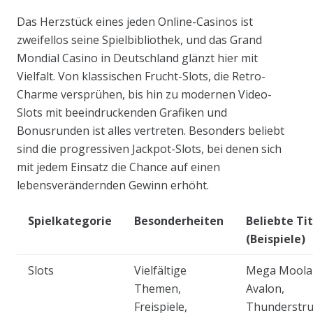
Das Herzstück eines jeden Online-Casinos ist
zweifellos seine Spielbibliothek, und das Grand
Mondial Casino in Deutschland glänzt hier mit
Vielfalt. Von klassischen Frucht-Slots, die Retro-
Charme versprühen, bis hin zu modernen Video-
Slots mit beeindruckenden Grafiken und
Bonusrunden ist alles vertreten. Besonders beliebt
sind die progressiven Jackpot-Slots, bei denen sich
mit jedem Einsatz die Chance auf einen
lebensverändernden Gewinn erhöht.
Spielkategorie
Besonderheiten
Beliebte Tit
(Beispiele)
Slots
Vielfältige
Mega Moola
Themen,
Avalon,
Freispiele,
Thunderstru