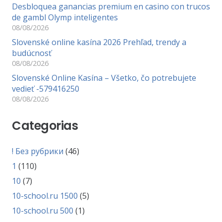
Desbloquea ganancias premium en casino con trucos
de gambl Olymp inteligentes
08/08/2026
Slovenské online kasína 2026 Prehľad, trendy a
budúcnosť
08/08/2026
Slovenské Online Kasína – Všetko, čo potrebujete
vedieť -579416250
08/08/2026
Categorias
! Без рубрики
(46)
1
(110)
10
(7)
10-school.ru 1500
(5)
10-school.ru 500
(1)