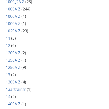
1000_2A Z
(23)
1000A Z
(244)
1000A Z
(1)
1000A Z
(1)
1020A Z
(23)
11
(5)
12
(6)
1200A Z
(2)
1250A Z
(1)
1250A Z
(9)
13
(2)
1300A Z
(4)
13artfair.fr
(1)
14
(2)
1400A Z
(1)