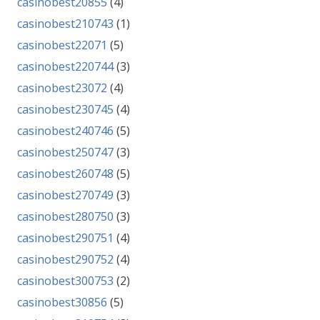
casinobest20855
(4)
casinobest210743
(1)
casinobest22071
(5)
casinobest220744
(3)
casinobest23072
(4)
casinobest230745
(4)
casinobest240746
(5)
casinobest250747
(3)
casinobest260748
(5)
casinobest270749
(3)
casinobest280750
(3)
casinobest290751
(4)
casinobest290752
(4)
casinobest300753
(2)
casinobest30856
(5)