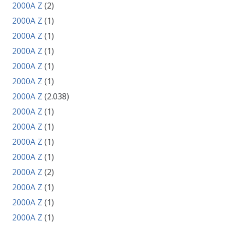
2000A Z
(2)
2000A Z
(1)
2000A Z
(1)
2000A Z
(1)
2000A Z
(1)
2000A Z
(1)
2000A Z
(2.038)
2000A Z
(1)
2000A Z
(1)
2000A Z
(1)
2000A Z
(1)
2000A Z
(2)
2000A Z
(1)
2000A Z
(1)
2000A Z
(1)