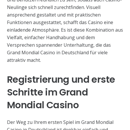
Neulinge sich schnell zurechtfinden. Visuell
ansprechend gestaltet und mit praktischen
Funktionen ausgestattet, schafft das Casino eine
einladende Atmosphäre. Es ist diese Kombination aus
Vielfalt, einfacher Handhabung und dem
Versprechen spannender Unterhaltung, die das
Grand Mondial Casino in Deutschland für viele
attraktiv macht.
Registrierung und erste
Schritte im Grand
Mondial Casino
Der Weg zu Ihrem ersten Spiel im Grand Mondial
Casino in Deutschland ist denkbar einfach und