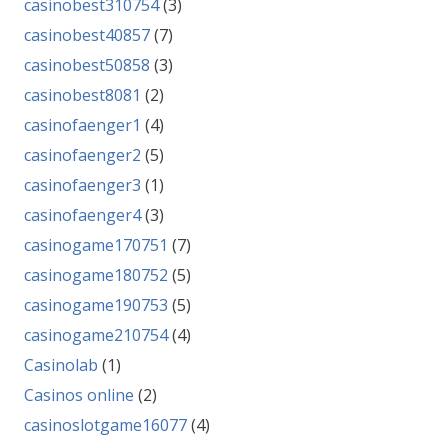
casinobest310754
(3)
casinobest40857
(7)
casinobest50858
(3)
casinobest8081
(2)
casinofaenger1
(4)
casinofaenger2
(5)
casinofaenger3
(1)
casinofaenger4
(3)
casinogame170751
(7)
casinogame180752
(5)
casinogame190753
(5)
casinogame210754
(4)
Casinolab
(1)
Casinos online
(2)
casinoslotgame16077
(4)