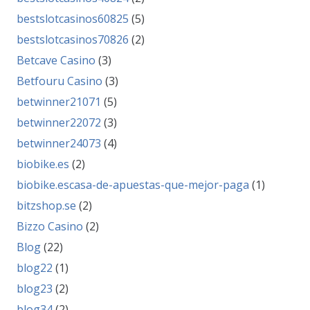
bestslotcasinos60825
(5)
bestslotcasinos70826
(2)
Betcave Casino
(3)
Betfouru Casino
(3)
betwinner21071
(5)
betwinner22072
(3)
betwinner24073
(4)
biobike.es
(2)
biobike.escasa-de-apuestas-que-mejor-paga
(1)
bitzshop.se
(2)
Bizzo Casino
(2)
Blog
(22)
blog22
(1)
blog23
(2)
blog34
(2)