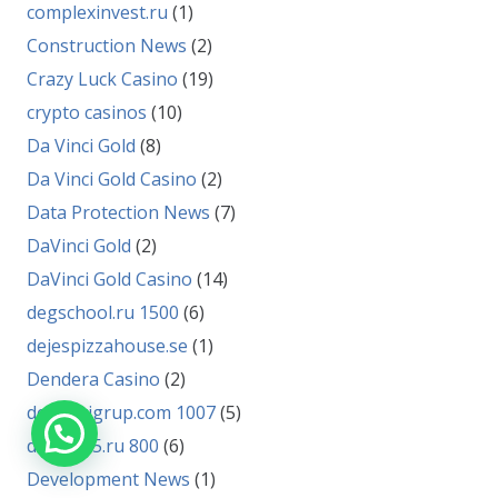
complexinvest.ru
(1)
Construction News
(2)
Crazy Luck Casino
(19)
crypto casinos
(10)
Da Vinci Gold
(8)
Da Vinci Gold Casino
(2)
Data Protection News
(7)
DaVinci Gold
(2)
DaVinci Gold Casino
(14)
degschool.ru 1500
(6)
dejespizzahouse.se
(1)
Dendera Casino
(2)
denizatigrup.com 1007
(5)
detsad45.ru 800
(6)
Development News
(1)