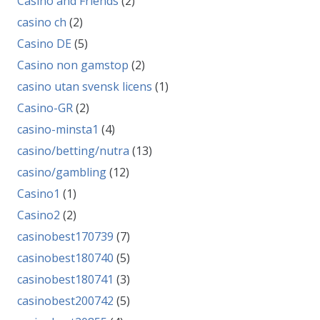
Casino and Friends
(2)
casino ch
(2)
Casino DE
(5)
Casino non gamstop
(2)
casino utan svensk licens
(1)
Casino-GR
(2)
casino-minsta1
(4)
casino/betting/nutra
(13)
casino/gambling
(12)
Casino1
(1)
Casino2
(2)
casinobest170739
(7)
casinobest180740
(5)
casinobest180741
(3)
casinobest200742
(5)