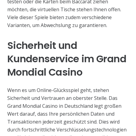
testen oder die Karten beim Baccarat ziehen
möchten, die virtuellen Tische stehen Ihnen offen.
Viele dieser Spiele bieten zudem verschiedene
Varianten, um Abwechslung zu garantieren.
Sicherheit und
Kundenservice im Grand
Mondial Casino
Wenn es um Online-Glücksspiel geht, stehen
Sicherheit und Vertrauen an oberster Stelle. Das
Grand Mondial Casino in Deutschland legt großen
Wert darauf, dass Ihre persönlichen Daten und
Transaktionen jederzeit geschützt sind. Dies wird
durch fortschrittliche Verschlüsselungstechnologien