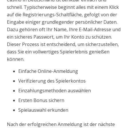
schnell. Typischerweise beginnt alles mit einem Klick
auf die Registrierungs-Schaltfläche, gefolgt von der
Eingabe einiger grundlegender persönlicher Daten.
Dazu gehören oft Ihr Name, Ihre E-Mail-Adresse und
ein sicheres Passwort, um Ihr Konto zu schützen.
Dieser Prozess ist entscheidend, um sicherzustellen,
dass Sie ein vollwertiges Spielerlebnis genießen
können.
Einfache Online-Anmeldung
Verifizierung des Spielerkontos
Einzahlungsmethoden auswählen
Ersten Bonus sichern
Spielauswahl erkunden
Nach der erfolgreichen Anmeldung ist der nächste