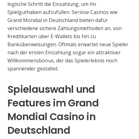
logische Schritt die Einzahlung, um Ihr
Spielguthaben aufzufüllen. Seriöse Casinos wie
Grand Mondial in Deutschland bieten dafür
verschiedene sichere Zahlungsmethoden an, von
Kreditkarten über E-Wallets bis hin zu
Banküberweisungen. Oftmals erwartet neue Spieler
nach der ersten Einzahlung sogar ein attraktiver
Willkommensbonus, der das Spielerlebnis noch
spannender gestaltet.
Spielauswahl und
Features im Grand
Mondial Casino in
Deutschland