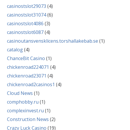
casinostslot29073
(4)
casinostslot31074
(6)
casinostslot4086
(3)
casinostslot6087
(4)
casinoutansvensklicens.torshallakebab.se
(1)
catalog
(4)
ChanceBit Casino
(1)
chickenroad224071
(4)
chickenroad23071
(4)
chickenroad2casinos1
(4)
Cloud News
(1)
comphobby.ru
(1)
complexinvest.ru
(1)
Construction News
(2)
Crazy Luck Casino
(19)