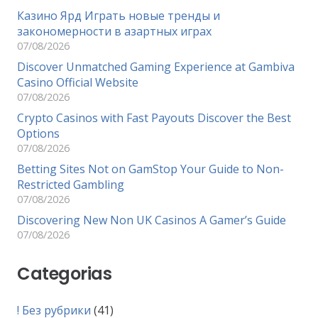
Казино Ярд Играть новые тренды и
закономерности в азартных играх
07/08/2026
Discover Unmatched Gaming Experience at Gambiva
Casino Official Website
07/08/2026
Crypto Casinos with Fast Payouts Discover the Best
Options
07/08/2026
Betting Sites Not on GamStop Your Guide to Non-
Restricted Gambling
07/08/2026
Discovering New Non UK Casinos A Gamer’s Guide
07/08/2026
Categorias
! Без рубрики
(41)