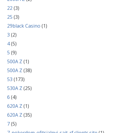
22
(3)
25
(3)
29black Casino
(1)
3
(2)
4
(5)
5
(9)
500A Z
(1)
500A Z
(38)
53
(173)
530A Z
(25)
6
(4)
620A Z
(1)
620A Z
(35)
7
(5)
7-pokerdom-ofitsialnyj-sajt-rf.clients.site
(1)