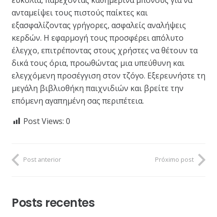
ευκολία, παρέχοντας καθημερινά μπόνους για να
ανταμείψει τους πιστούς παίκτες και
εξασφαλίζοντας γρήγορες, ασφαλείς αναλήψεις
κερδών. Η εφαρμογή τους προσφέρει απόλυτο
έλεγχο, επιτρέποντας στους χρήστες να θέτουν τα
δικά τους όρια, προωθώντας μια υπεύθυνη και
ελεγχόμενη προσέγγιση στον τζόγο. Εξερευνήστε τη
μεγάλη βιβλιοθήκη παιχνιδιών και βρείτε την
επόμενη αγαπημένη σας περιπέτεια.
Post Views:
0
Post anterior
Próximo post
Posts recentes