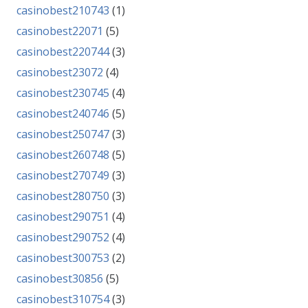
casinobest210743
(1)
casinobest22071
(5)
casinobest220744
(3)
casinobest23072
(4)
casinobest230745
(4)
casinobest240746
(5)
casinobest250747
(3)
casinobest260748
(5)
casinobest270749
(3)
casinobest280750
(3)
casinobest290751
(4)
casinobest290752
(4)
casinobest300753
(2)
casinobest30856
(5)
casinobest310754
(3)