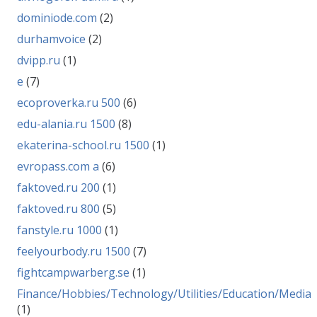
dominiode.com
(2)
durhamvoice
(2)
dvipp.ru
(1)
e
(7)
ecoproverka.ru 500
(6)
edu-alania.ru 1500
(8)
ekaterina-school.ru 1500
(1)
evropass.com a
(6)
faktoved.ru 200
(1)
faktoved.ru 800
(5)
fanstyle.ru 1000
(1)
feelyourbody.ru 1500
(7)
fightcampwarberg.se
(1)
Finance/Hobbies/Technology/Utilities/Education/Media
(1)