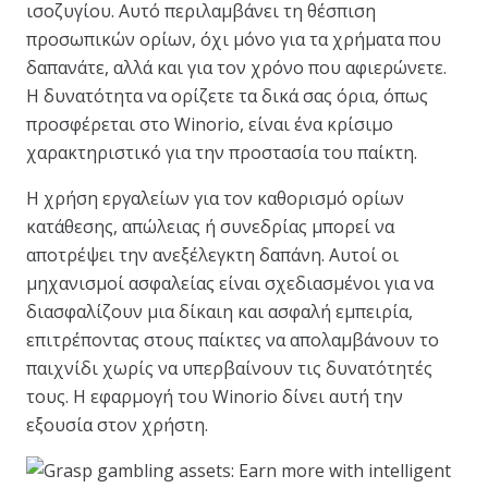
ισοζυγίου. Αυτό περιλαμβάνει τη θέσπιση
προσωπικών ορίων, όχι μόνο για τα χρήματα που
δαπανάτε, αλλά και για τον χρόνο που αφιερώνετε.
Η δυνατότητα να ορίζετε τα δικά σας όρια, όπως
προσφέρεται στο Winorio, είναι ένα κρίσιμο
χαρακτηριστικό για την προστασία του παίκτη.
Η χρήση εργαλείων για τον καθορισμό ορίων
κατάθεσης, απώλειας ή συνεδρίας μπορεί να
αποτρέψει την ανεξέλεγκτη δαπάνη. Αυτοί οι
μηχανισμοί ασφαλείας είναι σχεδιασμένοι για να
διασφαλίζουν μια δίκαιη και ασφαλή εμπειρία,
επιτρέποντας στους παίκτες να απολαμβάνουν το
παιχνίδι χωρίς να υπερβαίνουν τις δυνατότητές
τους. Η εφαρμογή του Winorio δίνει αυτή την
εξουσία στον χρήστη.