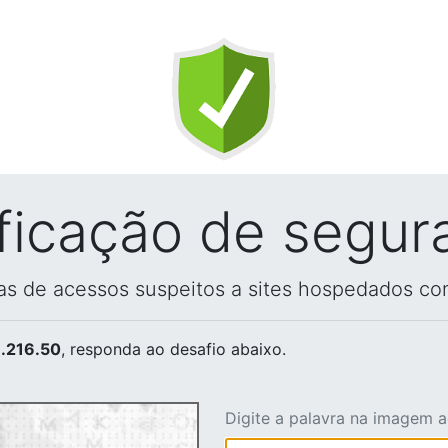
ificação de segur
vas de acessos suspeitos a sites hospedados co
.216.50
, responda ao desafio abaixo.
Digite a palavra na imagem 