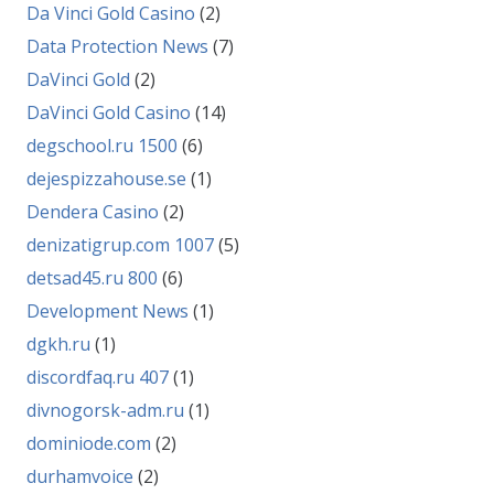
Da Vinci Gold Casino
(2)
Data Protection News
(7)
DaVinci Gold
(2)
DaVinci Gold Casino
(14)
degschool.ru 1500
(6)
dejespizzahouse.se
(1)
Dendera Casino
(2)
denizatigrup.com 1007
(5)
detsad45.ru 800
(6)
Development News
(1)
dgkh.ru
(1)
discordfaq.ru 407
(1)
divnogorsk-adm.ru
(1)
dominiode.com
(2)
durhamvoice
(2)