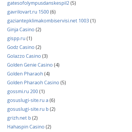
gatesofolympusdanskespil2
(5)
gavrilovart.ru 1500
(6)
gaziantepklimakombiservisi.net 1003
(1)
Ginja Casino
(2)
gispp.ru
(1)
Godz Casino
(2)
Golazzo Casino
(3)
Golden Genie Casino
(4)
Golden Pharaoh
(4)
Golden Pharaoh Casino
(5)
gossmi.ru 200
(1)
gosuslugi-site.ru a
(6)
gosuslugi-site.ru b
(2)
grizh.net b
(2)
Hahaspin Casino
(2)