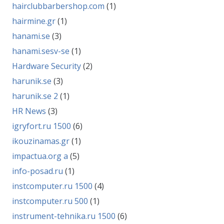
hairclubbarbershop.com
(1)
hairmine.gr
(1)
hanami.se
(3)
hanami.sesv-se
(1)
Hardware Security
(2)
harunik.se
(3)
harunik.se 2
(1)
HR News
(3)
igryfort.ru 1500
(6)
ikouzinamas.gr
(1)
impactua.org a
(5)
info-posad.ru
(1)
instcomputer.ru 1500
(4)
instcomputer.ru 500
(1)
instrument-tehnika.ru 1500
(6)