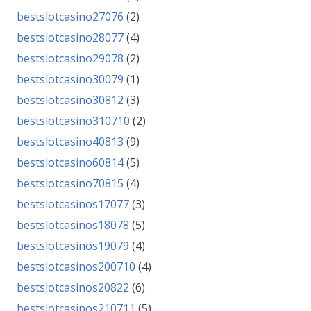
bestslotcasino27076
(2)
bestslotcasino28077
(4)
bestslotcasino29078
(2)
bestslotcasino30079
(1)
bestslotcasino30812
(3)
bestslotcasino310710
(2)
bestslotcasino40813
(9)
bestslotcasino60814
(5)
bestslotcasino70815
(4)
bestslotcasinos17077
(3)
bestslotcasinos18078
(5)
bestslotcasinos19079
(4)
bestslotcasinos200710
(4)
bestslotcasinos20822
(6)
bestslotcasinos210711
(5)