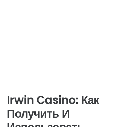
Irwin Casino: Как
Получить И