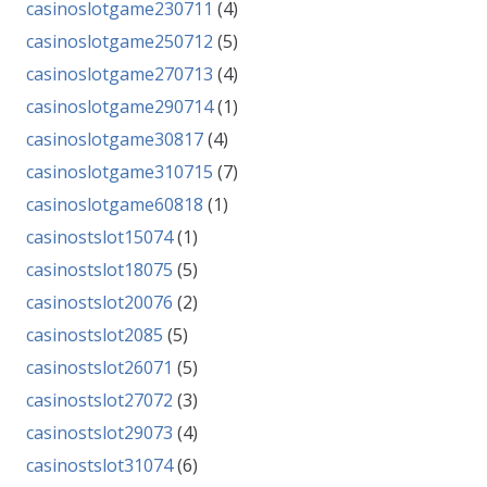
casinoslotgame230711
(4)
casinoslotgame250712
(5)
casinoslotgame270713
(4)
casinoslotgame290714
(1)
casinoslotgame30817
(4)
casinoslotgame310715
(7)
casinoslotgame60818
(1)
casinostslot15074
(1)
casinostslot18075
(5)
casinostslot20076
(2)
casinostslot2085
(5)
casinostslot26071
(5)
casinostslot27072
(3)
casinostslot29073
(4)
casinostslot31074
(6)