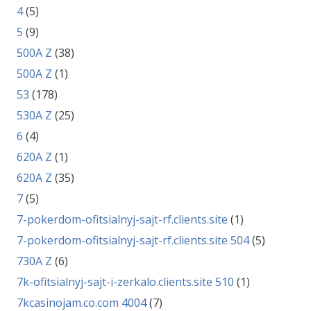
4
(5)
5
(9)
500A Z
(38)
500A Z
(1)
53
(178)
530A Z
(25)
6
(4)
620A Z
(1)
620A Z
(35)
7
(5)
7-pokerdom-ofitsialnyj-sajt-rf.clients.site
(1)
7-pokerdom-ofitsialnyj-sajt-rf.clients.site 504
(5)
730A Z
(6)
7k-ofitsialnyj-sajt-i-zerkalo.clients.site 510
(1)
7kcasinojam.co.com 4004
(7)