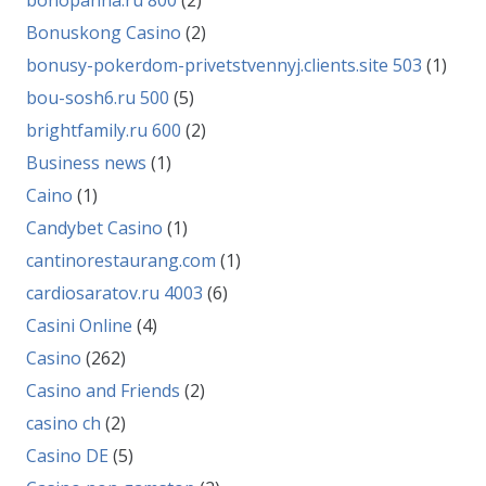
bohopanna.ru 800
(2)
Bonuskong Casino
(2)
bonusy-pokerdom-privetstvennyj.clients.site 503
(1)
bou-sosh6.ru 500
(5)
brightfamily.ru 600
(2)
Business news
(1)
Caino
(1)
Candybet Casino
(1)
cantinorestaurang.com
(1)
cardiosaratov.ru 4003
(6)
Casini Online
(4)
Casino
(262)
Casino and Friends
(2)
casino ch
(2)
Casino DE
(5)