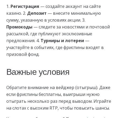
1.
Регистрация
— создайте аккаунт на сайте
казино. 2.
Депозит
— внесите минимальную
сумму, указанную в условиях акции. 3.
Промокоды
— следите за новостями и почтовой
рассылкой, где публикуют эксклюзивные
предложения. 4.
Турниры и лотереи
—
участвуйте в событиях, где фриспины входят в
призовой фонд.
Важные условия
Обратите внимание на вейджер (отыгрыш). Даже
если фриспины бесплатны, выигрыши нужно
отыграть несколько раз перед выводом. Играйте
на слотах с высоким RTP, чтобы повысить шансы.