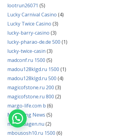
lootrun26071
(5)
Lucky Carnival Casino
(4)
Lucky Twice Casino
(3)
lucky-barry-casino
(3)
lucky-pharao-de.de 500
(1)
lucky-twice-casin
(3)
madconf.ru 1500
(5)
madou128klgd.ru 1500
(1)
madou128klgd.ru 500
(4)
magicofstone.ru 200
(3)
magicofstone.ru 800
(2)
margo-life.com b
(6)
Marketing News
(5)
matfordagen.nu
(2)
mbousosh10.ru 1500
(6)