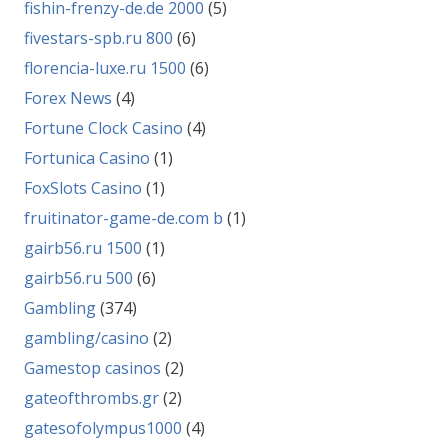
fishin-frenzy-de.de 2000
(5)
fivestars-spb.ru 800
(6)
florencia-luxe.ru 1500
(6)
Forex News
(4)
Fortune Clock Casino
(4)
Fortunica Casino
(1)
FoxSlots Casino
(1)
fruitinator-game-de.com b
(1)
gairb56.ru 1500
(1)
gairb56.ru 500
(6)
Gambling
(374)
gambling/casino
(2)
Gamestop casinos
(2)
gateofthrombs.gr
(2)
gatesofolympus1000
(4)