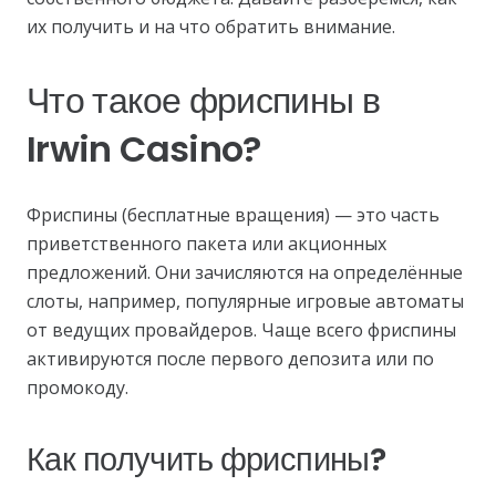
их получить и на что обратить внимание.
Что такое фриспины в
Irwin Casino?
Фриспины (бесплатные вращения) — это часть
приветственного пакета или акционных
предложений. Они зачисляются на определённые
слоты, например, популярные игровые автоматы
от ведущих провайдеров. Чаще всего фриспины
активируются после первого депозита или по
промокоду.
Как получить фриспины?