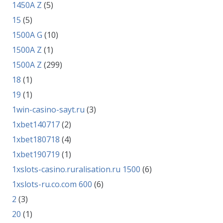
1450A Z
(5)
15
(5)
1500A G
(10)
1500A Z
(1)
1500A Z
(299)
18
(1)
19
(1)
1win-casino-sayt.ru
(3)
1xbet140717
(2)
1xbet180718
(4)
1xbet190719
(1)
1xslots-casino.ruralisation.ru 1500
(6)
1xslots-ru.co.com 600
(6)
2
(3)
20
(1)