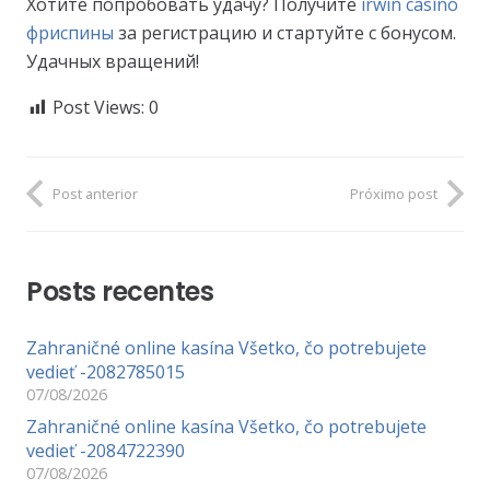
Хотите попробовать удачу? Получите
irwin casino
фриспины
за регистрацию и стартуйте с бонусом.
Удачных вращений!
Post Views:
0
Post anterior
Próximo post
Posts recentes
Zahraničné online kasína Všetko, čo potrebujete
vedieť -2082785015
07/08/2026
Zahraničné online kasína Všetko, čo potrebujete
vedieť -2084722390
07/08/2026