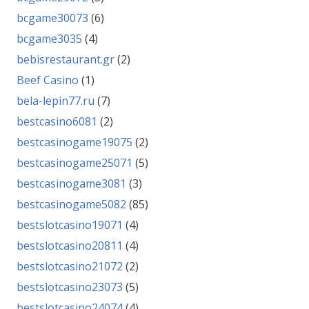
bcgame30073
(6)
bcgame3035
(4)
bebisrestaurant.gr
(2)
Beef Casino
(1)
bela-lepin77.ru
(7)
bestcasino6081
(2)
bestcasinogame19075
(2)
bestcasinogame25071
(5)
bestcasinogame3081
(3)
bestcasinogame5082
(85)
bestslotcasino19071
(4)
bestslotcasino20811
(4)
bestslotcasino21072
(2)
bestslotcasino23073
(5)
bestslotcasino24074
(4)