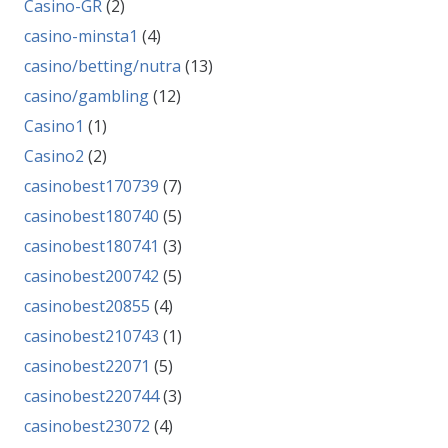
Casino-GR
(2)
casino-minsta1
(4)
casino/betting/nutra
(13)
casino/gambling
(12)
Casino1
(1)
Casino2
(2)
casinobest170739
(7)
casinobest180740
(5)
casinobest180741
(3)
casinobest200742
(5)
casinobest20855
(4)
casinobest210743
(1)
casinobest22071
(5)
casinobest220744
(3)
casinobest23072
(4)