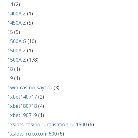
14
(2)
1400A Z
(1)
1450A Z
(5)
15
(5)
1500A G
(10)
1500A Z
(1)
1500A Z
(178)
18
(1)
19
(1)
1win-casino-sayt.ru
(3)
1xbet140717
(2)
1xbet180718
(4)
1xbet190719
(1)
1xslots-casino.ruralisation.ru 1500
(6)
1xslots-ru.co.com 600
(6)