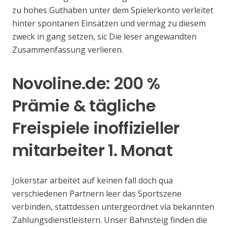
zu hohes Guthaben unter dem Spielerkonto verleitet
hinter spontanen Einsätzen und vermag zu diesem
zweck in gang setzen, sic Die leser angewandten
Zusammenfassung verlieren.
Novoline.de: 200 %
Prämie & tägliche
Freispiele inoffizieller
mitarbeiter 1. Monat
Jokerstar arbeitet auf keinen fall doch qua
verschiedenen Partnern leer das Sportszene
verbinden, stattdessen untergeordnet via bekannten
Zahlungsdienstleistern. Unser Bahnsteig finden die