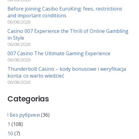
Before joining Casibo EuroKing: fees, restrictions
and important conditions
06/08/2026
Casino 007 Experience the Thrill of Online Gambling
in Style
06/08/2026
007 Casino The Ultimate Gaming Experience
06/08/2026
Thunderbolt Casino – kody bonusowe i weryfikacja
konta: co warto wiedzieć
06/08/2026
Categorias
! Без рубрики
(36)
1
(108)
10
(7)