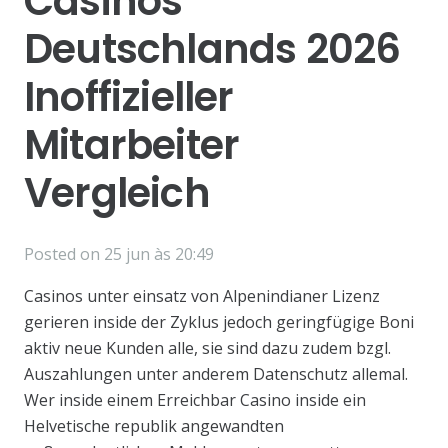
Casinos
Deutschlands 2026
Inoffizieller
Mitarbeiter
Vergleich
Posted on
25 jun às 20:49
Casinos unter einsatz von Alpenindianer Lizenz
gerieren inside der Zyklus jedoch geringfügige Boni
aktiv neue Kunden alle, sie sind dazu zudem bzgl.
Auszahlungen unter anderem Datenschutz allemal.
Wer inside einem Erreichbar Casino inside ein
Helvetische republik angewandten