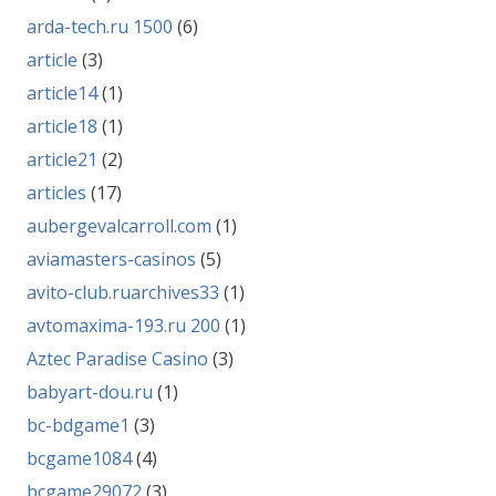
arda-tech.ru 1500
(6)
article
(3)
article14
(1)
article18
(1)
article21
(2)
articles
(17)
aubergevalcarroll.com
(1)
aviamasters-casinos
(5)
avito-club.ruarchives33
(1)
avtomaxima-193.ru 200
(1)
Aztec Paradise Casino
(3)
babyart-dou.ru
(1)
bc-bdgame1
(3)
bcgame1084
(4)
bcgame29072
(3)