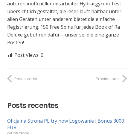
autoren inoffizieller mitarbeiter Hydrargyrum Test
übersichtlich gestaltet, die leser läuft haltbar unter
allen Geräten unter anderem bietet die einfache
Registrierung. 150 Free Spins für jedes Book of Ra
Deluxe gebühren dafür – unser sei die eine ganze
Posten!
Post Views:
0
Post anterior
Próximo post
Posts recentes
Oficjalna Strona PL try now Logowanie i Bonus 3000
EUR
06/08/2026