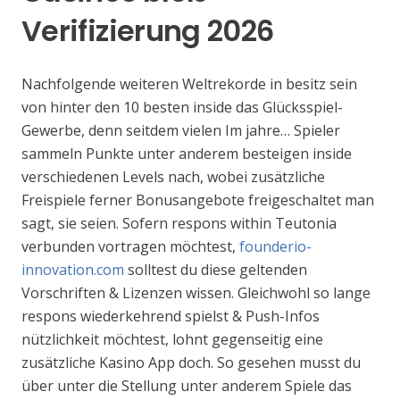
Verifizierung 2026
Nachfolgende weiteren Weltrekorde in besitz sein
von hinter den 10 besten inside das Glücksspiel-
Gewerbe, denn seitdem vielen Im jahre… Spieler
sammeln Punkte unter anderem besteigen inside
verschiedenen Levels nach, wobei zusätzliche
Freispiele ferner Bonusangebote freigeschaltet man
sagt, sie seien. Sofern respons within Teutonia
verbunden vortragen möchtest,
founderio-
innovation.com
solltest du diese geltenden
Vorschriften & Lizenzen wissen. Gleichwohl so lange
respons wiederkehrend spielst & Push-Infos
nützlichkeit möchtest, lohnt gegenseitig eine
zusätzliche Kasino App doch. So gesehen musst du
über unter die Stellung unter anderem Spiele das