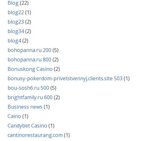
Blog
(22)
blog22
(1)
blog23
(2)
blog34
(2)
blog4
(2)
bohopanna.ru 200
(5)
bohopanna.ru 800
(2)
Bonuskong Casino
(2)
bonusy-pokerdom-privetstvennyj.clients.site 503
(1)
bou-sosh6.ru 500
(5)
brightfamily.ru 600
(2)
Business news
(1)
Caino
(1)
Candybet Casino
(1)
cantinorestaurang.com
(1)