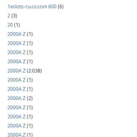
1xslots-ru.co.com 600
(6)
2
(3)
20
(1)
2000A Z
(1)
2000A Z
(1)
2000A Z
(1)
2000A Z
(1)
2000A Z
(2.038)
2000A Z
(1)
2000A Z
(1)
2000A Z
(2)
2000A Z
(1)
2000A Z
(1)
2000A Z
(1)
2000A Z
(1)