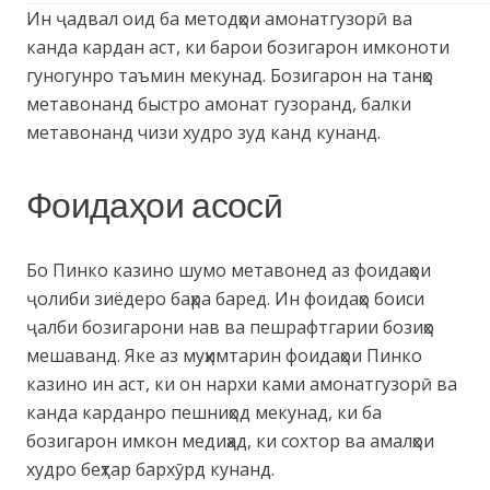
Ин ҷадвал оид ба методҳои амонатгузорӣ ва
канда кардан аст, ки барои бозигарон имконоти
гуногунро таъмин мекунад. Бозигарон на танҳо
метавонанд быстро амонат гузоранд, балки
метавонанд чизи худро зуд канд кунанд.
Фоидаҳои асосӣ
Бо Пинко казино шумо метавонед аз фоидаҳои
ҷолиби зиёдеро баҳра баред. Ин фоидаҳо боиси
ҷалби бозигарони нав ва пешрафтгарии бозиҳо
мешаванд. Яке аз муҳимтарин фоидаҳои Пинко
казино ин аст, ки он нархи ками амонатгузорӣ ва
канда карданро пешниҳод мекунад, ки ба
бозигарон имкон медиҳад, ки сохтор ва амалҳои
худро беҳтар бархӯрд кунанд.