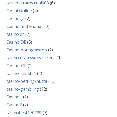
cardiosaratov.ru 4003
(6)
Casini Online
(4)
Casino
(262)
Casino and Friends
(2)
casino ch
(2)
Casino DE
(5)
Casino non gamstop
(2)
casino utan svensk licens
(1)
Casino-GR
(2)
casino-minsta1
(4)
casino/betting/nutra
(13)
casino/gambling
(12)
Casino1
(1)
Casino2
(2)
casinobest170739
(7)