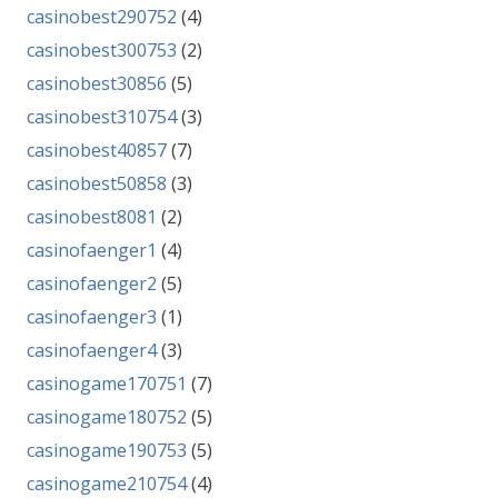
casinobest290752
(4)
casinobest300753
(2)
casinobest30856
(5)
casinobest310754
(3)
casinobest40857
(7)
casinobest50858
(3)
casinobest8081
(2)
casinofaenger1
(4)
casinofaenger2
(5)
casinofaenger3
(1)
casinofaenger4
(3)
casinogame170751
(7)
casinogame180752
(5)
casinogame190753
(5)
casinogame210754
(4)