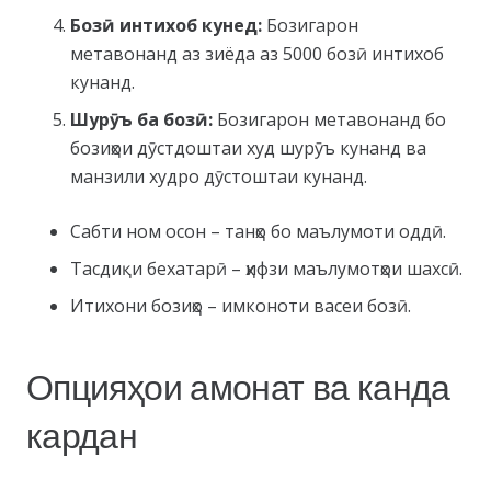
Бозӣ интихоб кунед:
Бозигарон
метавонанд аз зиёда аз 5000 бозӣ интихоб
кунанд.
Шурӯъ ба бозӣ:
Бозигарон метавонанд бо
бозиҳои дӯстдоштаи худ шурӯъ кунанд ва
манзили худро дӯстоштаи кунанд.
Сабти ном осон – танҳо бо маълумоти оддӣ.
Тасдиқи бехатарӣ – ҳифзи маълумотҳои шахсӣ.
Итихони бозиҳо – имконоти васеи бозӣ.
Опцияҳои амонат ва канда
кардан