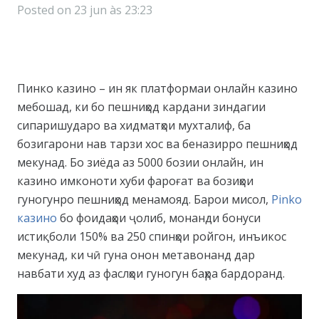
Posted on
23 jun às 23:23
Пинко казино – ин як платформаи онлайн казино
мебошад, ки бо пешниҳод кардани зиндагии
сипаришударо ва хидматҳои мухталиф, ба
бозигарони нав тарзи хос ва беназирро пешниҳод
мекунад. Бо зиёда аз 5000 бозии онлайн, ин
казино имконоти хуби фароғат ва бозиҳои
гуногунро пешниҳод менамояд. Барои мисол,
Pinko
казино
бо фоидаҳои ҷолиб, монанди бонуси
истиқболи 150% ва 250 спинҳои ройгон, инъикос
мекунад, ки чӣ гуна онон метавонанд дар
навбати худ аз фаслҳои гуногун баҳра бардоранд.