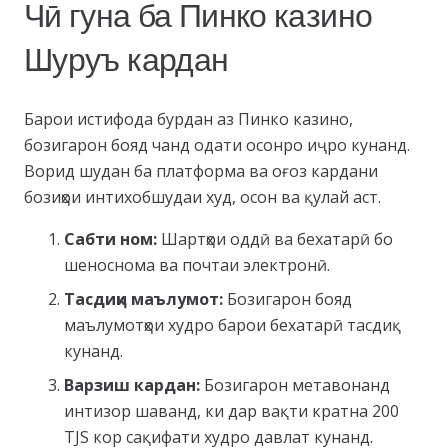
Чӣ гуна ба Пинко казино
Шуруъ кардан
Барои истифода бурдан аз Пинко казино,
бозигарон бояд чанд одати осонро иҷро кунанд.
Ворид шудан ба платформа ва оғоз кардани
бозиҳои интихобшудаи худ, осон ва қулай аст.
Сабти ном:
Шартҳои оддӣ ва бехатарӣ бо
шеноснома ва почтаи электронӣ.
Тасдиқи маълумот:
Бозигарон бояд
маълумотҳои худро барои бехатарӣ тасдиқ
кунанд.
Варзиш кардан:
Бозигарон метавонанд
интизор шаванд, ки дар вақти кратна 200
TJS кор сақифати худро давлат кунанд.