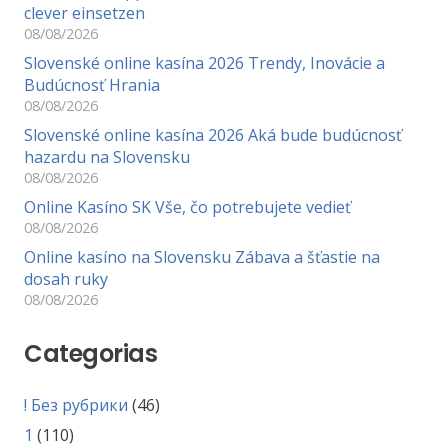
clever einsetzen
08/08/2026
Slovenské online kasína 2026 Trendy, Inovácie a
Budúcnosť Hrania
08/08/2026
Slovenské online kasína 2026 Aká bude budúcnosť
hazardu na Slovensku
08/08/2026
Online Kasíno SK Vše, čo potrebujete vedieť
08/08/2026
Online kasíno na Slovensku Zábava a šťastie na
dosah ruky
08/08/2026
Categorias
! Без рубрики
(46)
1
(110)