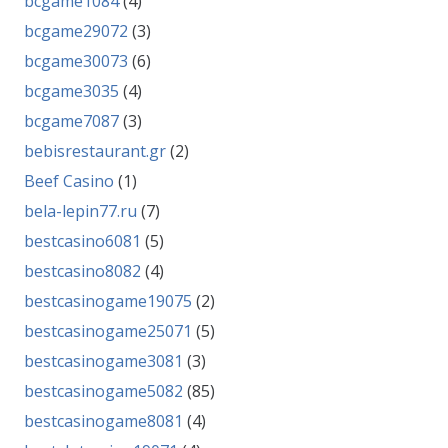
bcgame1084
(4)
bcgame29072
(3)
bcgame30073
(6)
bcgame3035
(4)
bcgame7087
(3)
bebisrestaurant.gr
(2)
Beef Casino
(1)
bela-lepin77.ru
(7)
bestcasino6081
(5)
bestcasino8082
(4)
bestcasinogame19075
(2)
bestcasinogame25071
(5)
bestcasinogame3081
(3)
bestcasinogame5082
(85)
bestcasinogame8081
(4)