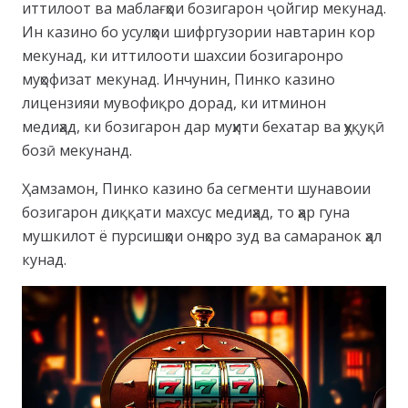
иттилоот ва маблағҳои бозигарон ҷойгир мекунад.
Ин казино бо усулҳои шифргузории навтарин кор
мекунад, ки иттилооти шахсии бозигаронро
муҳофизат мекунад. Инчунин, Пинко казино
лицензияи мувофиқро дорад, ки итминон
медиҳад, ки бозигарон дар муҳити бехатар ва ҳуқуқӣ
бозӣ мекунанд.
Ҳамзамон, Пинко казино ба сегменти шунавоии
бозигарон диққати махсус медиҳад, то ҳар гуна
мушкилот ё пурсишҳои онҳоро зуд ва самаранок ҳал
кунад.