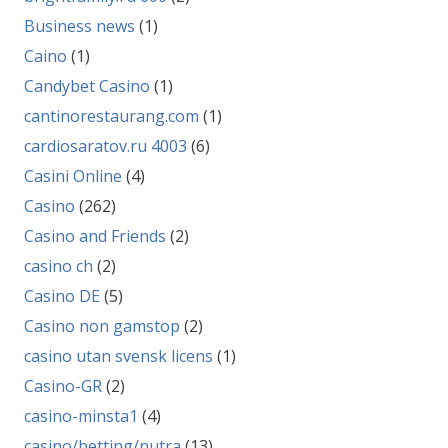
Business news
(1)
Caino
(1)
Candybet Casino
(1)
cantinorestaurang.com
(1)
cardiosaratov.ru 4003
(6)
Casini Online
(4)
Casino
(262)
Casino and Friends
(2)
casino ch
(2)
Casino DE
(5)
Casino non gamstop
(2)
casino utan svensk licens
(1)
Casino-GR
(2)
casino-minsta1
(4)
casino/betting/nutra
(13)