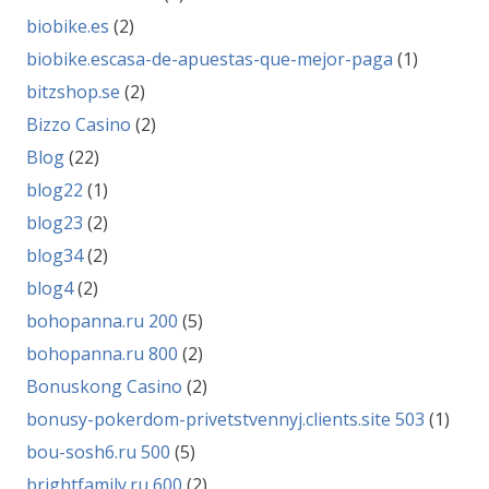
biobike.es
(2)
biobike.escasa-de-apuestas-que-mejor-paga
(1)
bitzshop.se
(2)
Bizzo Casino
(2)
Blog
(22)
blog22
(1)
blog23
(2)
blog34
(2)
blog4
(2)
bohopanna.ru 200
(5)
bohopanna.ru 800
(2)
Bonuskong Casino
(2)
bonusy-pokerdom-privetstvennyj.clients.site 503
(1)
bou-sosh6.ru 500
(5)
brightfamily.ru 600
(2)