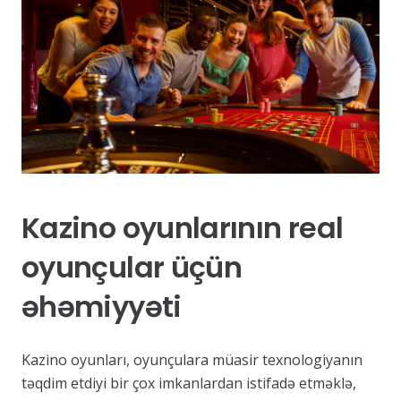
Kazino oyunlarının real
oyunçular üçün
əhəmiyyəti
Kazino oyunları, oyunçulara müasir texnologiyanın
təqdim etdiyi bir çox imkanlardan istifadə etməklə,