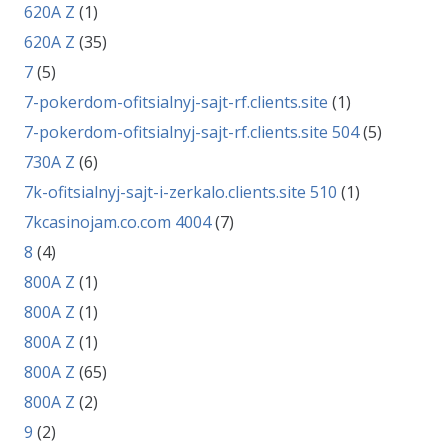
620A Z
(1)
620A Z
(35)
7
(5)
7-pokerdom-ofitsialnyj-sajt-rf.clients.site
(1)
7-pokerdom-ofitsialnyj-sajt-rf.clients.site 504
(5)
730A Z
(6)
7k-ofitsialnyj-sajt-i-zerkalo.clients.site 510
(1)
7kcasinojam.co.com 4004
(7)
8
(4)
800A Z
(1)
800A Z
(1)
800A Z
(1)
800A Z
(65)
800A Z
(2)
9
(2)