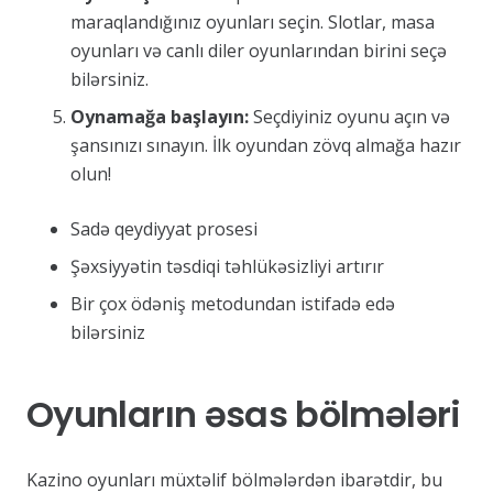
maraqlandığınız oyunları seçin. Slotlar, masa
oyunları və canlı diler oyunlarından birini seçə
bilərsiniz.
Oynamağa başlayın:
Seçdiyiniz oyunu açın və
şansınızı sınayın. İlk oyundan zövq almağa hazır
olun!
Sadə qeydiyyat prosesi
Şəxsiyyətin təsdiqi təhlükəsizliyi artırır
Bir çox ödəniş metodundan istifadə edə
bilərsiniz
Oyunların əsas bölmələri
Kazino oyunları müxtəlif bölmələrdən ibarətdir, bu