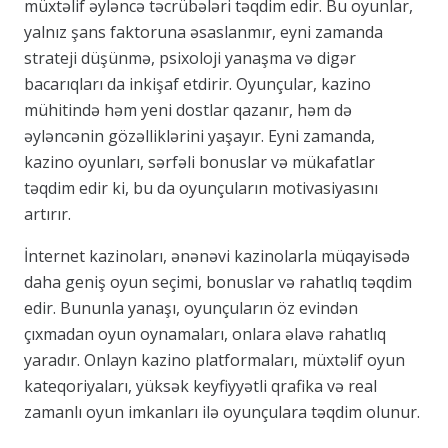
müxtəlif əyləncə təcrübələri təqdim edir. Bu oyunlar,
yalnız şans faktoruna əsaslanmır, eyni zamanda
strateji düşünmə, psixoloji yanaşma və digər
bacarıqları da inkişaf etdirir. Oyunçular, kazino
mühitində həm yeni dostlar qazanır, həm də
əyləncənin gözəlliklərini yaşayır. Eyni zamanda,
kazino oyunları, sərfəli bonuslar və mükafatlar
təqdim edir ki, bu da oyunçuların motivasiyasını
artırır.
İnternet kazinoları, ənənəvi kazinolarla müqayisədə
daha geniş oyun seçimi, bonuslar və rahatlıq təqdim
edir. Bununla yanaşı, oyunçuların öz evindən
çıxmadan oyun oynamaları, onlara əlavə rahatlıq
yaradır. Onlayn kazino platformaları, müxtəlif oyun
kateqoriyaları, yüksək keyfiyyətli qrafika və real
zamanlı oyun imkanları ilə oyunçulara təqdim olunur.