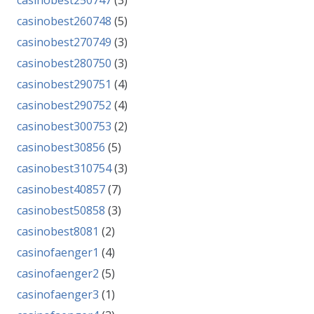
casinobest260748
(5)
casinobest270749
(3)
casinobest280750
(3)
casinobest290751
(4)
casinobest290752
(4)
casinobest300753
(2)
casinobest30856
(5)
casinobest310754
(3)
casinobest40857
(7)
casinobest50858
(3)
casinobest8081
(2)
casinofaenger1
(4)
casinofaenger2
(5)
casinofaenger3
(1)