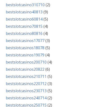
bestslotcasino310710
(2)
bestslotcasino40813
(9)
bestslotcasino60814
(5)
bestslotcasino70815
(4)
bestslotcasino80816
(4)
bestslotcasinos17077
(3)
bestslotcasinos18078
(5)
bestslotcasinos19079
(4)
bestslotcasinos200710
(4)
bestslotcasinos20822
(6)
bestslotcasinos210711
(5)
bestslotcasinos220712
(3)
bestslotcasinos230713
(5)
bestslotcasinos240714
(2)
bestslotcasinos250715
(2)