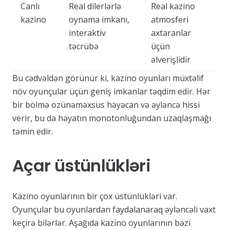
Canlı
Real dilerlərlə
Real kazino
kazino
oynama imkanı,
atmosferi
interaktiv
axtaranlar
təcrübə
üçün
əlverişlidir
Bu cədvəldən görünür ki, kazino oyunları müxtəlif
növ oyunçular üçün geniş imkanlar təqdim edir. Hər
bir bölmə özünəməxsus həyəcan və əyləncə hissi
verir, bu da həyatın monotonluğundan uzaqlaşmağı
təmin edir.
Açar üstünlükləri
Kazino oyunlarının bir çox üstünlükləri var.
Oyunçular bu oyunlardan faydalanaraq əyləncəli vaxt
keçirə bilərlər. Aşağıda kazino oyunlarının bəzi