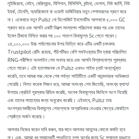
লুইজিয়ানা, মেইন, মেরিল্যান্ড, মিশিগান, মিসিসিপি, মন্টানা, ভেগাস, নিউ জার্সি, নিউ
ইয়র্ক, টেনেসি, অ্যারিজোনা বা ওয়েস্ট ভার্জিনিয়ার নতুন পেশাদারদের গ্রহণ করে
না। একেবারে নতুন Pulsz নো ডিপোজিট ইনসেনটিভ আপনাকে ৫,০০০ GC
প্রদান করে এবং আপনি একটি বিকল্প সদস্যপদ পরিচালনা করার পর এবং তাদের
ইমেল ঠিকানা নিশ্চিত করার পর ১০০ শতাংশ বিনামূল্যে Sc পেতে পারেন।
২৪,১০০,০০০ উচ্চ পর্যালোচনার উপর ভিত্তি করে এটির একটি চমৎকার
Trustpilot রেটিং রয়েছে, পঁচিশটিরও বেশি সফটওয়্যার টিম দ্বারা পরিচালিত
RNG-পরীক্ষিত অনলাইন গেম অফার করে এবং আপনি বিশ্বাসযোগ্য পুরস্কার
পেতে পারেন। এটা হতাশাজনক যে Pulsz এখনও লাইভ চ্যাট অন্তর্ভুক্ত
করেনি, তবে আমরা শুরু থেকে শেষ পর্যন্ত সাইটটিতে একটি আনন্দদায়ক অভিজ্ঞতা
পেয়েছি। বিগত কয়েক সিজন ধরে, আমরা অসংখ্য গেম জিতেছি, অসংখ্য ক্যাশ/
উপহার ক্রেডিট পুরস্কার রিডিম করেছি, অনেক বিনামূল্যের জিনিসে অংশ নিয়েছি
এবং তাদের সাহায্যের জন্য অনুরোধ করেছি। এইভাবে, Pulsz তার
অংশগ্রহণকারীদের বিনামূল্যে গেমপ্লেকে অগ্রাধিকার দেওয়ার ক্ষেত্রে মোবাইলে
শ্রেষ্ঠত্ব অর্জন করেছে।
আপনার নিজের কয়েন দাবি করুন, যার মানে আপনার আনন্দের কোনো কমতি হবে
না। এবং, আমরা খুব সময়ানুবর্তী পদ্ধতিতে নগদ অর্থের জন্য Sc সম্মাননা ভাঙাতে