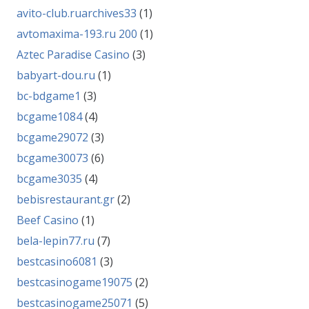
avito-club.ruarchives33
(1)
avtomaxima-193.ru 200
(1)
Aztec Paradise Casino
(3)
babyart-dou.ru
(1)
bc-bdgame1
(3)
bcgame1084
(4)
bcgame29072
(3)
bcgame30073
(6)
bcgame3035
(4)
bebisrestaurant.gr
(2)
Beef Casino
(1)
bela-lepin77.ru
(7)
bestcasino6081
(3)
bestcasinogame19075
(2)
bestcasinogame25071
(5)