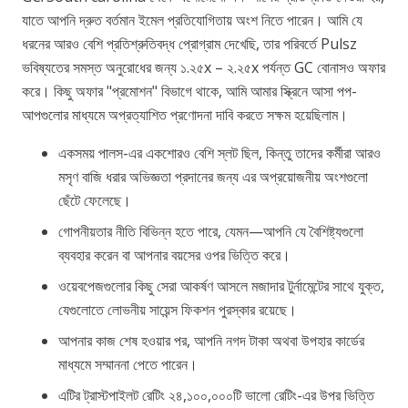
যাতে আপনি দ্রুত বর্তমান ইমেল প্রতিযোগিতায় অংশ নিতে পারেন। আমি যে
ধরনের আরও বেশি প্রতিশ্রুতিবদ্ধ প্রোগ্রাম দেখেছি, তার পরিবর্তে Pulsz
ভবিষ্যতের সমস্ত অনুরোধের জন্য ১.২৫x – ২.২৫x পর্যন্ত GC বোনাসও অফার
করে। কিছু অফার "প্রমোশন" বিভাগে থাকে, আমি আমার স্ক্রিনে আসা পপ-
আপগুলোর মাধ্যমে অপ্রত্যাশিত প্রণোদনা দাবি করতে সক্ষম হয়েছিলাম।
একসময় পালস-এর একশোরও বেশি স্লট ছিল, কিন্তু তাদের কর্মীরা আরও
মসৃণ বাজি ধরার অভিজ্ঞতা প্রদানের জন্য এর অপ্রয়োজনীয় অংশগুলো
ছেঁটে ফেলেছে।
গোপনীয়তার নীতি বিভিন্ন হতে পারে, যেমন—আপনি যে বৈশিষ্ট্যগুলো
ব্যবহার করেন বা আপনার বয়সের ওপর ভিত্তি করে।
ওয়েবপেজগুলোর কিছু সেরা আকর্ষণ আসলে মজাদার টুর্নামেন্টের সাথে যুক্ত,
যেগুলোতে লোভনীয় সায়েন্স ফিকশন পুরস্কার রয়েছে।
আপনার কাজ শেষ হওয়ার পর, আপনি নগদ টাকা অথবা উপহার কার্ডের
মাধ্যমে সম্মাননা পেতে পারেন।
এটির ট্রাস্টপাইলট রেটিং ২৪,১০০,০০০টি ভালো রেটিং-এর উপর ভিত্তি