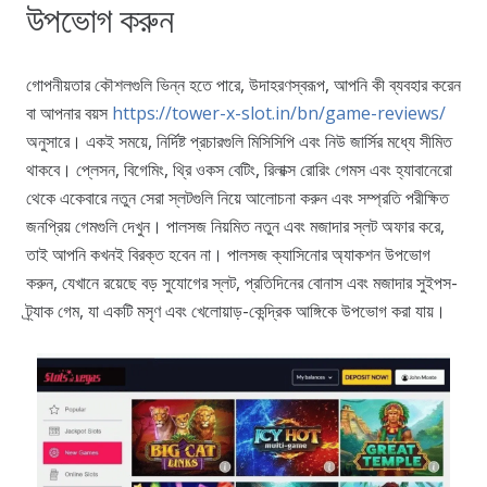
উপভোগ করুন
গোপনীয়তার কৌশলগুলি ভিন্ন হতে পারে, উদাহরণস্বরূপ, আপনি কী ব্যবহার করেন
বা আপনার বয়স
https://tower-x-slot.in/bn/game-reviews/
অনুসারে। একই সময়ে, নির্দিষ্ট প্রচারগুলি মিসিসিপি এবং নিউ জার্সির মধ্যে সীমিত
থাকবে। প্লেসন, বিগেমিং, থ্রি ওকস বেটিং, রিলাক্স রোরিং গেমস এবং হ্যাবানেরো
থেকে একেবারে নতুন সেরা স্লটগুলি নিয়ে আলোচনা করুন এবং সম্প্রতি পরীক্ষিত
জনপ্রিয় গেমগুলি দেখুন। পালসজ নিয়মিত নতুন এবং মজাদার স্লট অফার করে,
তাই আপনি কখনই বিরক্ত হবেন না। পালসজ ক্যাসিনোর অ্যাকশন উপভোগ
করুন, যেখানে রয়েছে বড় সুযোগের স্লট, প্রতিদিনের বোনাস এবং মজাদার সুইপস-
ট্র্যাক গেম, যা একটি মসৃণ এবং খেলোয়াড়-কেন্দ্রিক আঙ্গিকে উপভোগ করা যায়।