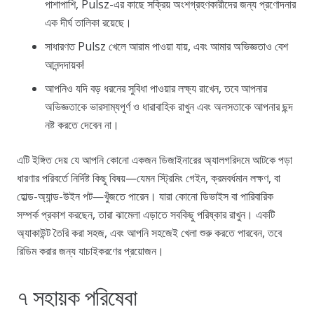
পাশাপাশি, Pulsz-এর কাছে সক্রিয় অংশগ্রহণকারীদের জন্য প্রণোদনার
এক দীর্ঘ তালিকা রয়েছে।
সাধারণত Pulsz খেলে আরাম পাওয়া যায়, এবং আমার অভিজ্ঞতাও বেশ
আনন্দদায়ক!
আপনিও যদি বড় ধরনের সুবিধা পাওয়ার লক্ষ্য রাখেন, তবে আপনার
অভিজ্ঞতাকে ভারসাম্যপূর্ণ ও ধারাবাহিক রাখুন এবং অলসতাকে আপনার ছন্দ
নষ্ট করতে দেবেন না।
এটি ইঙ্গিত দেয় যে আপনি কোনো একজন ডিজাইনারের অ্যালগরিদমে আটকে পড়া
ধারণার পরিবর্তে নির্দিষ্ট কিছু বিষয়—যেমন স্ট্রিমিং গেইন, ক্রমবর্ধমান লক্ষণ, বা
হোল্ড-অ্যান্ড-উইন পট—খুঁজতে পারেন। যারা কোনো ডিভাইস বা পারিবারিক
সম্পর্ক প্রকাশ করছেন, তারা ঝামেলা এড়াতে সবকিছু পরিষ্কার রাখুন। একটি
অ্যাকাউন্ট তৈরি করা সহজ, এবং আপনি সহজেই খেলা শুরু করতে পারবেন, তবে
রিডিম করার জন্য যাচাইকরণের প্রয়োজন।
৭ সহায়ক পরিষেবা