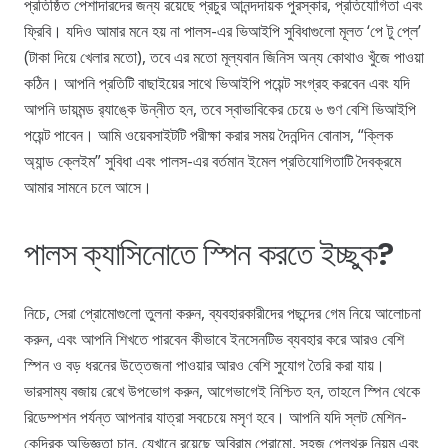
প্রতিষ্ঠিত পেশাদারদের জন্য রয়েছে প্রচুর আনন্দদায়ক পুরস্কার, প্রতিযোগিতা এবং
ফ্রিবি। যদিও আমার মনে হয় না পালস-এর ভিআইপি সুবিধাগুলো মূলত ‘পে টু প্লে’
(টাকা দিয়ে খেলার মতো), তবে এর মতো মূল্যবান জিনিস অন্য কোথাও খুঁজে পাওয়া
কঠিন। আপনি প্রতিটি বাছাইয়ের সাথে ভিআইপি পয়েন্ট সংগ্রহ করবেন এবং যদি
আপনি ডায়মন্ড র‍্যাঙ্কে উন্নীত হন, তবে স্বাভাবিকের চেয়ে ৬ গুণ বেশি ভিআইপি
পয়েন্ট পাবেন। আমি ওয়েবসাইটটি পরীক্ষা করার সময় দৈনন্দিন বোনাস, “ক্লিক
অ্যান্ড ক্লেইম” সুবিধা এবং পালস-এর বর্তমান ইমেল প্রতিযোগিতাটি দৈবক্রমে
আমার সামনে চলে আসে।
পালস ক্যাসিনোতে স্পিন করতে ইচ্ছুক?
নিচে, সেরা প্রোমোগুলো তুলনা করুন, ব্যবহারকারীদের পছন্দের গেম নিয়ে আলোচনা
করুন, এবং আপনি শিখতে পারবেন কীভাবে ইনসেনটিভ ব্যবহার করে আরও বেশি
স্পিন ও বড় ধরনের উত্তেজনা পাওয়ার আরও বেশি সুযোগ তৈরি করা যায়।
ভারসাম্য বজায় রেখে উপভোগ করুন, আগেভাগেই নিশ্চিত হন, তাহলে স্পিন থেকে
রিডেম্পশন পর্যন্ত আপনার যাত্রা সবচেয়ে মসৃণ হবে। আপনি যদি স্লট মেশিন-
কেন্দ্রিক অভিজ্ঞতা চান, যেখানে রয়েছে অবিরাম প্রোমো, সহজ প্লেথ্রু নিয়ম এবং