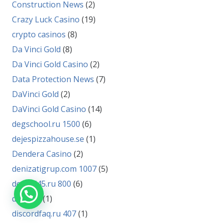
Construction News
(2)
Crazy Luck Casino
(19)
crypto casinos
(8)
Da Vinci Gold
(8)
Da Vinci Gold Casino
(2)
Data Protection News
(7)
DaVinci Gold
(2)
DaVinci Gold Casino
(14)
degschool.ru 1500
(6)
dejespizzahouse.se
(1)
Dendera Casino
(2)
denizatigrup.com 1007
(5)
detsad45.ru 800
(6)
dgkh.ru
(1)
discordfaq.ru 407
(1)