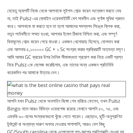
যেহেতু অ্যাপটি নিজে থেকে আপনাকে সুইপস গোল্ড কয়েন অন্বেষণ করতে দেয়
না, তাই Pulsz-এর মোবাইল ওয়েবসাইটটি বেশ সাবলীল এবং পূর্ণাঙ্গ সুবিধা প্রদান
করে। আপনাকে যা করতে হবে তা হলো আমাদের সদস্যপদ লিঙ্কে ক্লিক করা,
নতুন শর্তাবলীতে সম্মত হওয়া, আপনার ইমেল ঠিকানা নিশ্চিত করা, এবং সম্পূর্ণ
বিনামূল্যে গোল্ড কয়েন পেয়ে যাওয়া। একজন খেলোয়াড় হিসেবে, যোগদান করা
এবং আপনার ৫,১০০০০০ GC + ২ Sc সংগ্রহ করার প্রক্রিয়াটি অত্যন্ত মসৃণ।
আমি আমার GC ক্রয়ের উপর দৈনিক সীমাবদ্ধতা প্রয়োগ করা নিয়ে একটি প্রশ্ন
নিয়ে Pulsz-কে মেসেজ করেছিলাম, এবং তাদের অন্য একজন প্রতিনিধি
কয়েকদিন পর আমাকে উত্তর দেন।
আপনি যখন Pulsz থেকে অনলাইন বিঙ্গো গেম হারিয়ে ফেলেন, তখন Pulsz
Bingo নামে আরও বিভিন্ন ওয়েবপেজ রয়েছে যেখানে আপনি ৫০, ৭৫, এবং
এমনকি ৯০-বলের সংস্করণগুলো খুঁজে পেতে পারেন। এছাড়াও, ছুটি-অনুপ্রাণিত
টুর্নামেন্ট বা অন্যান্য দারুণ অফার দেওয়ার পাশাপাশি, আরও বেশ কিছু
GC/South carolina থেকে এলোমেলো পপ-আপের প্রতিশ্রুতি দেওয়া হয়,