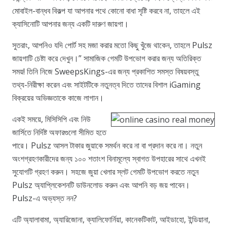
মোবাইল-বান্ধব বিকল্প যা আপনার পথে কোনো বাধা সৃষ্টি করবে না, তাহলে এই
ক্যাসিনোটি আপনার জন্য একটি দারুণ জায়গা।
সুতরাং, আপনিও যদি পোর্ট সহ মজা করার মতো কিছু খুঁজে থাকেন, তাহলে Pulsz
জায়গাটি চেষ্টা করে দেখুন।” সামাজিক গেমটি উপভোগ করার জন্য অতিরিক্ত
সময়! তিনি নিজে SweepsKings-এর জন্য প্রকাশিত সমস্ত বিষয়বস্তু
তথ্য-নিরীক্ষা করেন এবং সাইটটিকে নতুনত্ব দিতে তাদের বিশাল iGaming
বিক্রয়ের অভিজ্ঞতাকে কাজে লাগান।
একই সময়ে, মিসিসিপি এবং নিউ
জার্সিতে নির্দিষ্ট অফারগুলো সীমিত হতে
পারে। Pulsz আসল টাকার জুয়াকে সমর্থন করে না বা প্রদান করে না। নতুন
অংশগ্রহণকারীদের জন্য ১০০ শতাংশ বিনামূল্যে স্বাগত উপহারের সাথে এখনই
সুযোগটি গ্রহণ করুন। সহজে জুয়া খেলার স্লট গেমটি উপভোগ করতে নতুন
Pulsz অ্যাপ্লিকেশনটি ডাউনলোড করুন এবং আপনি বড় জয় পাবেন।
Pulsz-এ অভ্যস্ত নন?
এটি অ্যালাবামা, অ্যারিজোনা, ক্যালিফোর্নিয়া, কানেকটিকাট, আইডাহো, ইন্ডিয়ানা,