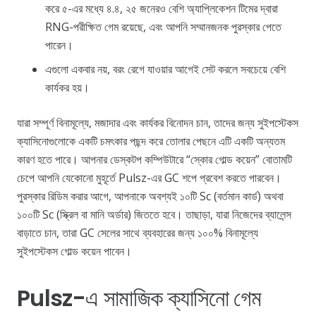
করে ৫-এর মধ্যে ৪.৪, ২৫ জনেরও বেশি অ্যাপ্লিকেশন টিমের দ্বারা
RNG-পরীক্ষিত গেম রয়েছে, এবং আপনি সম্মানজনক পুরস্কার পেতে
পারেন।
এগুলো একবার নয়, বরং রেগে যাওয়ার আগেই সেট করলে সবচেয়ে বেশি
কার্যকর হয়।
যারা সম্পূর্ণ বিনামূল্যে, মজাদার এবং কার্যকর বিনোদন চান, তাদের জন্য সুইপস্টেকস
ক্যাসিনোগুলোকে একটি চমৎকার পছন্দ করে তোলার পেছনে এটি একটি অন্যতম
কারণ হতে পারে। আপনার ডেস্কটপ কম্পিউটারে “স্কোর গোল্ড কয়েন” বোতামটি
চেপে আপনি যেকোনো মুহূর্তে Pulsz-এর GC শপে প্রবেশ করতে পারবেন।
পুরস্কার রিডিম করার আগে, আপনাকে অবশ্যই ১০টি Sc (বর্তমান কার্ড) অথবা
১০০টি Sc (স্ক্রিল বা মানি অর্ডার) জিততে হবে। তাছাড়া, যারা নিজেদের ব্যালেন্স
বাড়াতে চান, তারা GC সেলের সাথে ব্যবহারের জন্য ১০০% বিনামূল্যে
সুইপস্টেকস গোল্ড কয়েন পাবেন।
Pulsz-এ সামাজিক ক্যাসিনো গেম