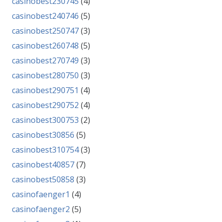
casinobest230745
(4)
casinobest240746
(5)
casinobest250747
(3)
casinobest260748
(5)
casinobest270749
(3)
casinobest280750
(3)
casinobest290751
(4)
casinobest290752
(4)
casinobest300753
(2)
casinobest30856
(5)
casinobest310754
(3)
casinobest40857
(7)
casinobest50858
(3)
casinofaenger1
(4)
casinofaenger2
(5)