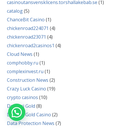
casinoutansvensklicens.torshallakebab.se
(1)
catalog
(5)
ChanceBit Casino
(1)
chickenroad224071
(4)
chickenroad23071
(4)
chickenroad2casinos1
(4)
Cloud News
(1)
comphobby.ru
(1)
complexinvest.ru
(1)
Construction News
(2)
Crazy Luck Casino
(19)
crypto casinos
(10)
Da Vinci Gold
(8)
Da Vinci Gold Casino
(2)
Data Protection News
(7)