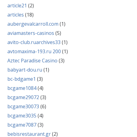
article21
(2)
articles
(18)
aubergevalcarroll.com
(1)
aviamasters-casinos
(5)
avito-club.ruarchives33
(1)
avtomaxima-193.ru 200
(1)
Aztec Paradise Casino
(3)
babyart-dou.ru
(1)
bc-bdgame1
(3)
bcgame1084
(4)
bcgame29072
(3)
bcgame30073
(6)
bcgame3035
(4)
bcgame7087
(3)
bebisrestaurant.gr
(2)