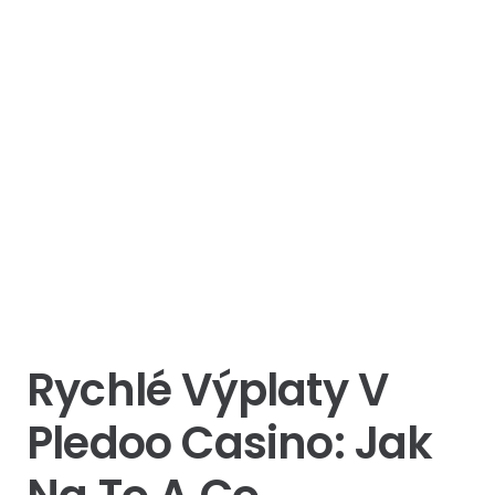
Rychlé Výplaty V
Pledoo Casino: Jak