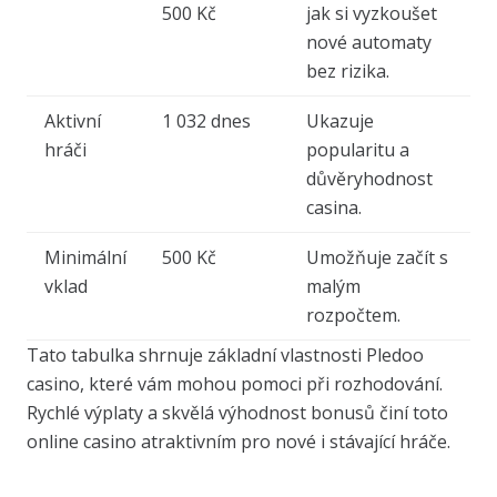
500 Kč
jak si vyzkoušet
nové automaty
bez rizika.
Aktivní
1 032 dnes
Ukazuje
hráči
popularitu a
důvěryhodnost
casina.
Minimální
500 Kč
Umožňuje začít s
vklad
malým
rozpočtem.
Tato tabulka shrnuje základní vlastnosti Pledoo
casino, které vám mohou pomoci při rozhodování.
Rychlé výplaty a skvělá výhodnost bonusů činí toto
online casino atraktivním pro nové i stávající hráče.