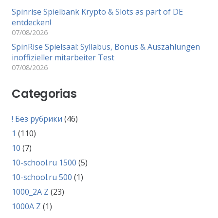
Spinrise Spielbank Krypto & Slots as part of DE
entdecken!
07/08/2026
SpinRise Spielsaal: Syllabus, Bonus & Auszahlungen
inoffizieller mitarbeiter Test
07/08/2026
Categorias
! Без рубрики
(46)
1
(110)
10
(7)
10-school.ru 1500
(5)
10-school.ru 500
(1)
1000_2A Z
(23)
1000A Z
(1)