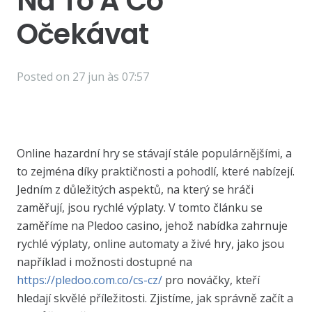
Na To A Co
Očekávat
Posted on
27 jun às 07:57
Online hazardní hry se stávají stále populárnějšími, a
to zejména díky praktičnosti a pohodlí, které nabízejí.
Jedním z důležitých aspektů, na který se hráči
zaměřují, jsou rychlé výplaty. V tomto článku se
zaměříme na Pledoo casino, jehož nabídka zahrnuje
rychlé výplaty, online automaty a živé hry, jako jsou
například i možnosti dostupné na
https://pledoo.com.co/cs-cz/
pro nováčky, kteří
hledají skvělé příležitosti. Zjistíme, jak správně začít a