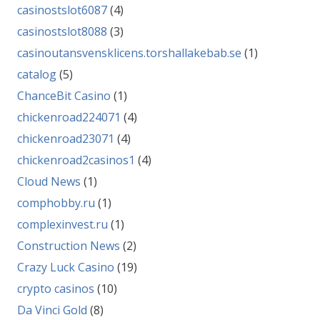
casinostslot6087
(4)
casinostslot8088
(3)
casinoutansvensklicens.torshallakebab.se
(1)
catalog
(5)
ChanceBit Casino
(1)
chickenroad224071
(4)
chickenroad23071
(4)
chickenroad2casinos1
(4)
Cloud News
(1)
comphobby.ru
(1)
complexinvest.ru
(1)
Construction News
(2)
Crazy Luck Casino
(19)
crypto casinos
(10)
Da Vinci Gold
(8)