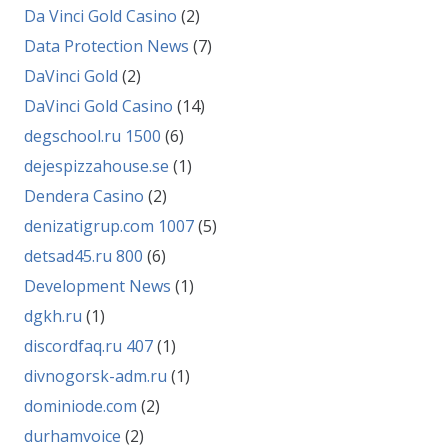
Da Vinci Gold Casino
(2)
Data Protection News
(7)
DaVinci Gold
(2)
DaVinci Gold Casino
(14)
degschool.ru 1500
(6)
dejespizzahouse.se
(1)
Dendera Casino
(2)
denizatigrup.com 1007
(5)
detsad45.ru 800
(6)
Development News
(1)
dgkh.ru
(1)
discordfaq.ru 407
(1)
divnogorsk-adm.ru
(1)
dominiode.com
(2)
durhamvoice
(2)