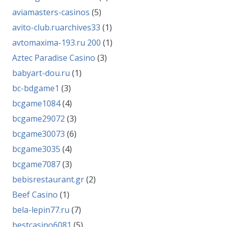
aviamasters-casinos
(5)
avito-club.ruarchives33
(1)
avtomaxima-193.ru 200
(1)
Aztec Paradise Casino
(3)
babyart-dou.ru
(1)
bc-bdgame1
(3)
bcgame1084
(4)
bcgame29072
(3)
bcgame30073
(6)
bcgame3035
(4)
bcgame7087
(3)
bebisrestaurant.gr
(2)
Beef Casino
(1)
bela-lepin77.ru
(7)
bestcasino6081
(5)