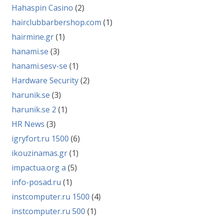
Hahaspin Casino
(2)
hairclubbarbershop.com
(1)
hairmine.gr
(1)
hanami.se
(3)
hanami.sesv-se
(1)
Hardware Security
(2)
harunik.se
(3)
harunik.se 2
(1)
HR News
(3)
igryfort.ru 1500
(6)
ikouzinamas.gr
(1)
impactua.org a
(5)
info-posad.ru
(1)
instcomputer.ru 1500
(4)
instcomputer.ru 500
(1)