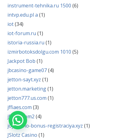
instrument-tehnika.ru 1500
(6)
intvp.edu.pl a
(1)
iot
(34)
iot-forum.ru
(1)
istoria-russia.ru
(1)
izmirbotoksdolgu.com 1010
(5)
Jackpot Bob
(1)
jbcasino-game07
(4)
jetton-sayt.xyz
(1)
jetton.marketing
(1)
jetton777.us.com
(1)
jffiaes.com
(3)
jffiaes.com2
(4)
joycasino-bonus-registraciya.xyz
(1)
JSlotz Casino
(1)