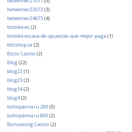
betwinner21071
(5)
betwinner22072
(3)
betwinner24073
(4)
biobike.es
(2)
biobike.escasa-de-apuestas-que-mejor-paga
(1)
bitzshop.se
(2)
Bizzo Casino
(2)
Blog
(22)
blog22
(1)
blog23
(2)
blog34
(2)
blog4
(2)
bohopanna.ru 200
(5)
bohopanna.ru 800
(2)
Bonuskong Casino
(2)