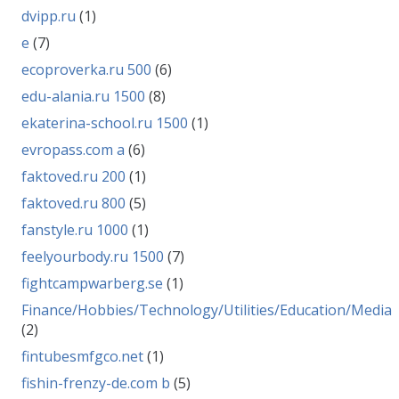
dvipp.ru
(1)
e
(7)
ecoproverka.ru 500
(6)
edu-alania.ru 1500
(8)
ekaterina-school.ru 1500
(1)
evropass.com a
(6)
faktoved.ru 200
(1)
faktoved.ru 800
(5)
fanstyle.ru 1000
(1)
feelyourbody.ru 1500
(7)
fightcampwarberg.se
(1)
Finance/Hobbies/Technology/Utilities/Education/Media
(2)
fintubesmfgco.net
(1)
fishin-frenzy-de.com b
(5)