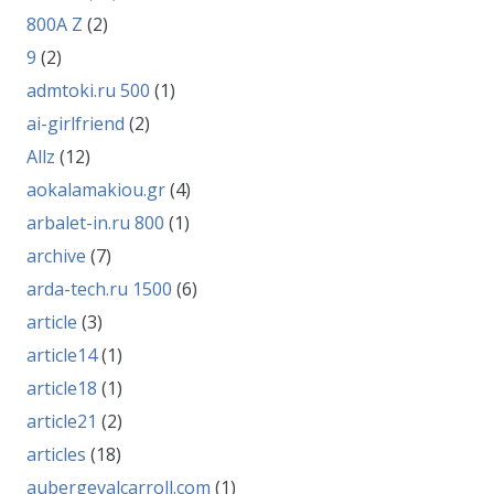
800A Z
(2)
9
(2)
admtoki.ru 500
(1)
ai-girlfriend
(2)
Allz
(12)
aokalamakiou.gr
(4)
arbalet-in.ru 800
(1)
archive
(7)
arda-tech.ru 1500
(6)
article
(3)
article14
(1)
article18
(1)
article21
(2)
articles
(18)
aubergevalcarroll.com
(1)