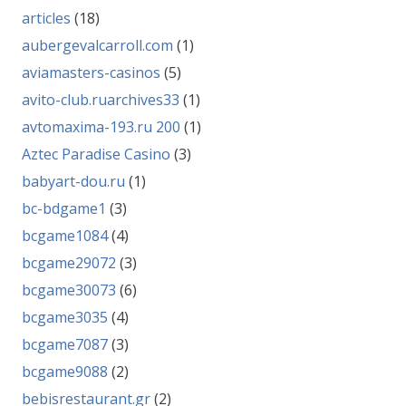
articles
(18)
aubergevalcarroll.com
(1)
aviamasters-casinos
(5)
avito-club.ruarchives33
(1)
avtomaxima-193.ru 200
(1)
Aztec Paradise Casino
(3)
babyart-dou.ru
(1)
bc-bdgame1
(3)
bcgame1084
(4)
bcgame29072
(3)
bcgame30073
(6)
bcgame3035
(4)
bcgame7087
(3)
bcgame9088
(2)
bebisrestaurant.gr
(2)