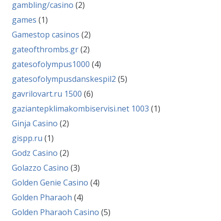
gambling/casino
(2)
games
(1)
Gamestop casinos
(2)
gateofthrombs.gr
(2)
gatesofolympus1000
(4)
gatesofolympusdanskespil2
(5)
gavrilovart.ru 1500
(6)
gaziantepklimakombiservisi.net 1003
(1)
Ginja Casino
(2)
gispp.ru
(1)
Godz Casino
(2)
Golazzo Casino
(3)
Golden Genie Casino
(4)
Golden Pharaoh
(4)
Golden Pharaoh Casino
(5)