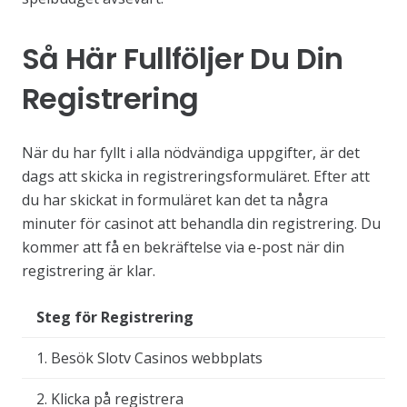
Så Här Fullföljer Du Din
Registrering
När du har fyllt i alla nödvändiga uppgifter, är det
dags att skicka in registreringsformuläret. Efter att
du har skickat in formuläret kan det ta några
minuter för casinot att behandla din registrering. Du
kommer att få en bekräftelse via e-post när din
registrering är klar.
Steg för Registrering
1. Besök Slotv Casinos webbplats
2. Klicka på registrera