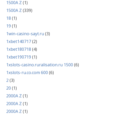
1500A Z
(1)
1500A Z
(339)
18
(1)
19
(1)
1win-casino-sayt.ru
(3)
1xbet140717
(2)
1xbet180718
(4)
1xbet190719
(1)
1xslots-casino.ruralisation.ru 1500
(6)
1xslots-ru.co.com 600
(6)
2
(3)
20
(1)
2000A Z
(1)
2000A Z
(1)
2000A Z
(1)