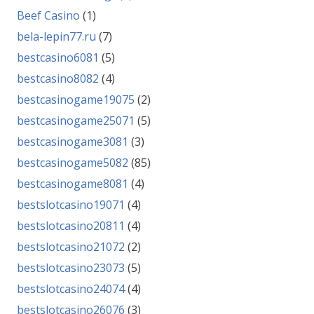
Beef Casino
(1)
bela-lepin77.ru
(7)
bestcasino6081
(5)
bestcasino8082
(4)
bestcasinogame19075
(2)
bestcasinogame25071
(5)
bestcasinogame3081
(3)
bestcasinogame5082
(85)
bestcasinogame8081
(4)
bestslotcasino19071
(4)
bestslotcasino20811
(4)
bestslotcasino21072
(2)
bestslotcasino23073
(5)
bestslotcasino24074
(4)
bestslotcasino26076
(3)