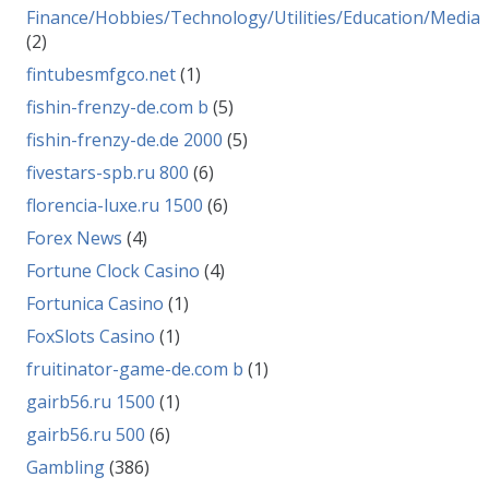
Finance/Hobbies/Technology/Utilities/Education/Media
(2)
fintubesmfgco.net
(1)
fishin-frenzy-de.com b
(5)
fishin-frenzy-de.de 2000
(5)
fivestars-spb.ru 800
(6)
florencia-luxe.ru 1500
(6)
Forex News
(4)
Fortune Clock Casino
(4)
Fortunica Casino
(1)
FoxSlots Casino
(1)
fruitinator-game-de.com b
(1)
gairb56.ru 1500
(1)
gairb56.ru 500
(6)
Gambling
(386)