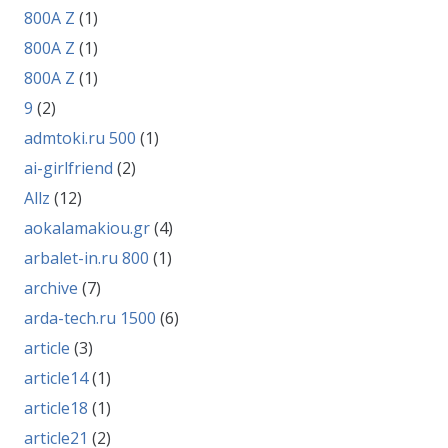
800A Z
(1)
800A Z
(1)
800A Z
(1)
9
(2)
admtoki.ru 500
(1)
ai-girlfriend
(2)
Allz
(12)
aokalamakiou.gr
(4)
arbalet-in.ru 800
(1)
archive
(7)
arda-tech.ru 1500
(6)
article
(3)
article14
(1)
article18
(1)
article21
(2)