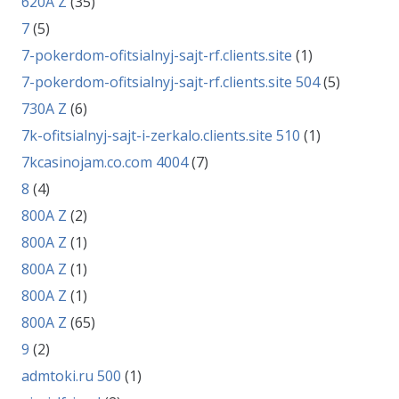
620A Z
(35)
7
(5)
7-pokerdom-ofitsialnyj-sajt-rf.clients.site
(1)
7-pokerdom-ofitsialnyj-sajt-rf.clients.site 504
(5)
730A Z
(6)
7k-ofitsialnyj-sajt-i-zerkalo.clients.site 510
(1)
7kcasinojam.co.com 4004
(7)
8
(4)
800A Z
(2)
800A Z
(1)
800A Z
(1)
800A Z
(1)
800A Z
(65)
9
(2)
admtoki.ru 500
(1)