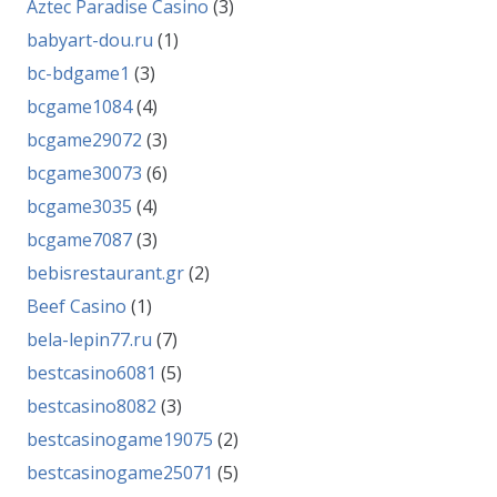
Aztec Paradise Casino
(3)
babyart-dou.ru
(1)
bc-bdgame1
(3)
bcgame1084
(4)
bcgame29072
(3)
bcgame30073
(6)
bcgame3035
(4)
bcgame7087
(3)
bebisrestaurant.gr
(2)
Beef Casino
(1)
bela-lepin77.ru
(7)
bestcasino6081
(5)
bestcasino8082
(3)
bestcasinogame19075
(2)
bestcasinogame25071
(5)