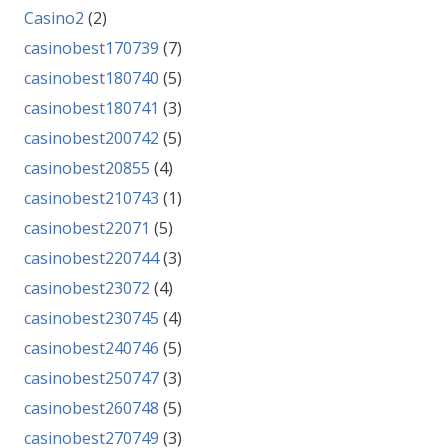
Casino2
(2)
casinobest170739
(7)
casinobest180740
(5)
casinobest180741
(3)
casinobest200742
(5)
casinobest20855
(4)
casinobest210743
(1)
casinobest22071
(5)
casinobest220744
(3)
casinobest23072
(4)
casinobest230745
(4)
casinobest240746
(5)
casinobest250747
(3)
casinobest260748
(5)
casinobest270749
(3)