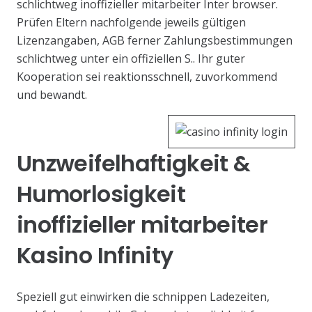
schlichtweg inoffizieller mitarbeiter Inter browser.
Prüfen Eltern nachfolgende jeweils gültigen
Lizenzangaben, AGB ferner Zahlungsbestimmungen
schlichtweg unter ein offiziellen S.. Ihr guter
Kooperation sei reaktionsschnell, zuvorkommend
und bewandt.
Unzweifelhaftigkeit &
Humorlosigkeit
inoffizieller mitarbeiter
Kasino Infinity
Speziell gut einwirken die schnippen Ladezeiten,