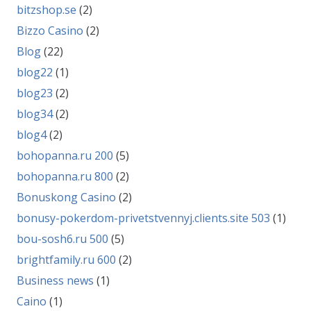
bitzshop.se
(2)
Bizzo Casino
(2)
Blog
(22)
blog22
(1)
blog23
(2)
blog34
(2)
blog4
(2)
bohopanna.ru 200
(5)
bohopanna.ru 800
(2)
Bonuskong Casino
(2)
bonusy-pokerdom-privetstvennyj.clients.site 503
(1)
bou-sosh6.ru 500
(5)
brightfamily.ru 600
(2)
Business news
(1)
Caino
(1)