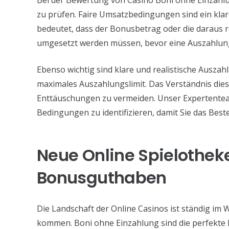
Bei der Bewertung von Casino Boni ohne Einzahlu
zu prüfen. Faire Umsatzbedingungen sind ein klar
bedeutet, dass der Bonusbetrag oder die daraus 
umgesetzt werden müssen, bevor eine Auszahlung 
Ebenso wichtig sind klare und realistische Ausz
maximales Auszahlungslimit. Das Verständnis diese
Enttäuschungen zu vermeiden. Unser Expertenteam
Bedingungen zu identifizieren, damit Sie das Best
Neue Online Spielothek
Bonusguthaben
Die Landschaft der Online Casinos ist ständig im
kommen. Boni ohne Einzahlung sind die perfekte 