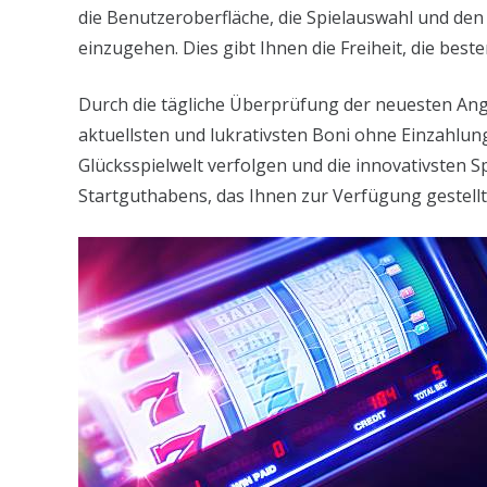
die Benutzeroberfläche, die Spielauswahl und den
einzugehen. Dies gibt Ihnen die Freiheit, die bes
Durch die tägliche Überprüfung der neuesten Ange
aktuellsten und lukrativsten Boni ohne Einzahlun
Glücksspielwelt verfolgen und die innovativsten S
Startguthabens, das Ihnen zur Verfügung gestellt 