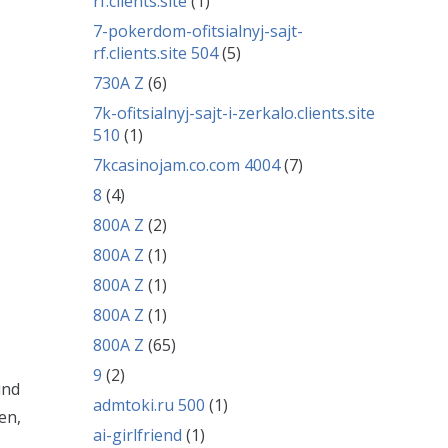
rf.clients.site
(1)
7-pokerdom-ofitsialnyj-sajt-
rf.clients.site 504
(5)
730A Z
(6)
7k-ofitsialnyj-sajt-i-zerkalo.clients.site
510
(1)
7kcasinojam.co.com 4004
(7)
8
(4)
800A Z
(2)
800A Z
(1)
800A Z
(1)
800A Z
(1)
800A Z
(65)
9
(2)
und
admtoki.ru 500
(1)
en,
ai-girlfriend
(1)