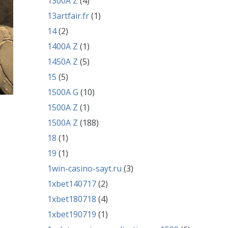
1300A Z
(4)
13artfair.fr
(1)
14
(2)
1400A Z
(1)
1450A Z
(5)
15
(5)
1500A G
(10)
1500A Z
(1)
1500A Z
(188)
18
(1)
19
(1)
1win-casino-sayt.ru
(3)
1xbet140717
(2)
1xbet180718
(4)
1xbet190719
(1)