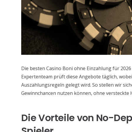
Die besten Casino Boni ohne Einzahlung für 2026 
Expertenteam prüft diese Angebote täglich, wo
Auszahlungsregeln gelegt wird. So stellen wir sic
Gewinnchancen nutzen können, ohne versteckte 
Die Vorteile von No-Dep
Spieler