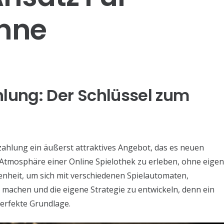
nne
hlung: Der Schlüssel zum
nzahlung ein äußerst attraktives Angebot, das es neuen
ie Atmosphäre einer Online Spielothek zu erleben, ohne eige
egenheit, um sich mit verschiedenen Spielautomaten,
machen und die eigene Strategie zu entwickeln, denn ein
perfekte Grundlage.