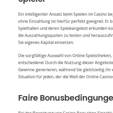
Ein intelligenter Ansatz beim Spielen im Casino 
ohne Einzahlung ist hierfür perfekt geeignet. Er bi
Spielhallen und deren Spieleangebot erkunden kön
die Auszahlungsquoten zu testen und herauszufind
Sie eigenes Kapital einsetzen.
Die sorgfältige Auswahl von Online Spielotheken, 
entscheidend. Durch die Nutzung dieser Angebote 
Gewinne generieren, während Sie gleichzeitig Ihr e
Situation für jeden, der die Welt der Online Casi
Faire Bonusbedingungen