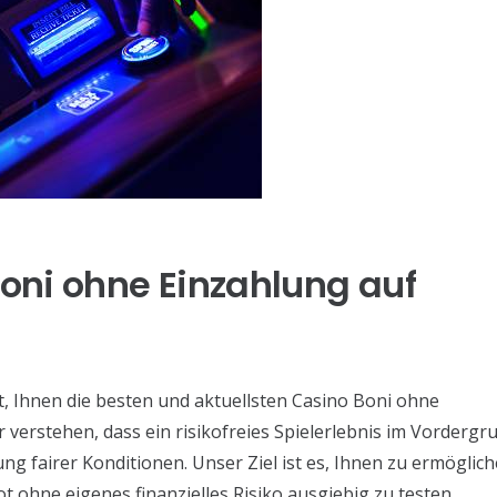
Boni ohne Einzahlung auf
, Ihnen die besten und aktuellsten Casino Boni ohne
r verstehen, dass ein risikofreies Spielerlebnis im Vordergr
ng fairer Konditionen. Unser Ziel ist es, Ihnen zu ermöglich
 ohne eigenes finanzielles Risiko ausgiebig zu testen.