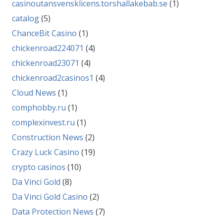
casinoutansvensklicens.torshallakebab.se
(1)
catalog
(5)
ChanceBit Casino
(1)
chickenroad224071
(4)
chickenroad23071
(4)
chickenroad2casinos1
(4)
Cloud News
(1)
comphobby.ru
(1)
complexinvest.ru
(1)
Construction News
(2)
Crazy Luck Casino
(19)
crypto casinos
(10)
Da Vinci Gold
(8)
Da Vinci Gold Casino
(2)
Data Protection News
(7)