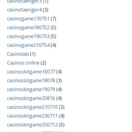
casinofaenger3
(1)
casinofaenger4
(3)
casinogame170751
(7)
casinogame180752
(5)
casinogame190753
(5)
casinogame210754
(4)
Casinolab
(1)
Casinos online
(2)
casinoslotgame16077
(4)
casinoslotgame18078
(3)
casinoslotgame19079
(4)
casinoslotgame20816
(4)
casinoslotgame210710
(3)
casinoslotgame230711
(4)
casinoslotgame250712
(5)