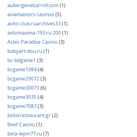
aubergevalcarroll.com
(1)
aviamasters-casinos
(5)
avito-club.ruarchives33
(1)
avtomaxima-193.ru 200
(1)
Aztec Paradise Casino
(3)
babyart-dou.ru
(1)
bc-bdgame1
(3)
bcgame1084
(4)
bcgame29072
(3)
bcgame30073
(6)
bcgame3035
(4)
bcgame7087
(3)
bebisrestaurant.gr
(2)
Beef Casino
(1)
bela-lepin77.ru
(7)