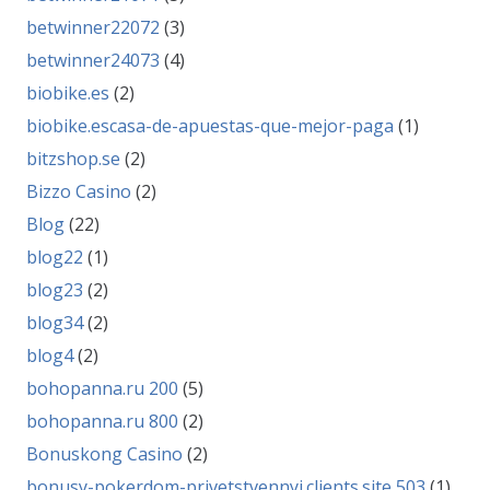
betwinner22072
(3)
betwinner24073
(4)
biobike.es
(2)
biobike.escasa-de-apuestas-que-mejor-paga
(1)
bitzshop.se
(2)
Bizzo Casino
(2)
Blog
(22)
blog22
(1)
blog23
(2)
blog34
(2)
blog4
(2)
bohopanna.ru 200
(5)
bohopanna.ru 800
(2)
Bonuskong Casino
(2)
bonusy-pokerdom-privetstvennyj.clients.site 503
(1)