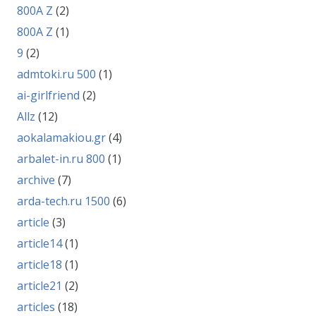
800A Z
(2)
800A Z
(1)
9
(2)
admtoki.ru 500
(1)
ai-girlfriend
(2)
Allz
(12)
aokalamakiou.gr
(4)
arbalet-in.ru 800
(1)
archive
(7)
arda-tech.ru 1500
(6)
article
(3)
article14
(1)
article18
(1)
article21
(2)
articles
(18)