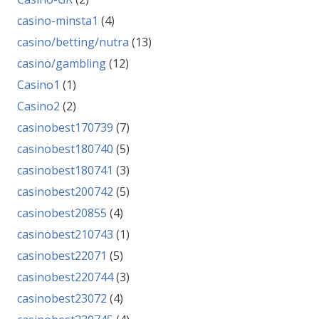
casino-minsta1
(4)
casino/betting/nutra
(13)
casino/gambling
(12)
Casino1
(1)
Casino2
(2)
casinobest170739
(7)
casinobest180740
(5)
casinobest180741
(3)
casinobest200742
(5)
casinobest20855
(4)
casinobest210743
(1)
casinobest22071
(5)
casinobest220744
(3)
casinobest23072
(4)