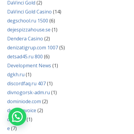
DaVinci Gold
(2)
DaVinci Gold Casino
(14)
degschool.ru 1500
(6)
dejespizzahouse.se
(1)
Dendera Casino
(2)
denizatigrup.com 1007
(5)
detsad45.ru 800
(6)
Development News
(1)
dgkh.ru
(1)
discordfaq.ru 407
(1)
divnogorsk-adm.ru
(1)
dominiode.com
(2)
durhamvoice
(2)
dvipp.ru
(1)
e
(7)