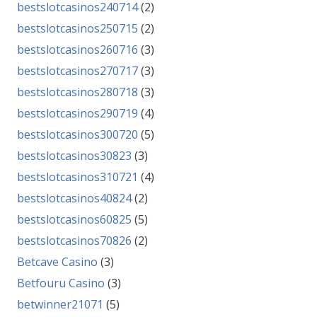
bestslotcasinos240714
(2)
bestslotcasinos250715
(2)
bestslotcasinos260716
(3)
bestslotcasinos270717
(3)
bestslotcasinos280718
(3)
bestslotcasinos290719
(4)
bestslotcasinos300720
(5)
bestslotcasinos30823
(3)
bestslotcasinos310721
(4)
bestslotcasinos40824
(2)
bestslotcasinos60825
(5)
bestslotcasinos70826
(2)
Betcave Casino
(3)
Betfouru Casino
(3)
betwinner21071
(5)