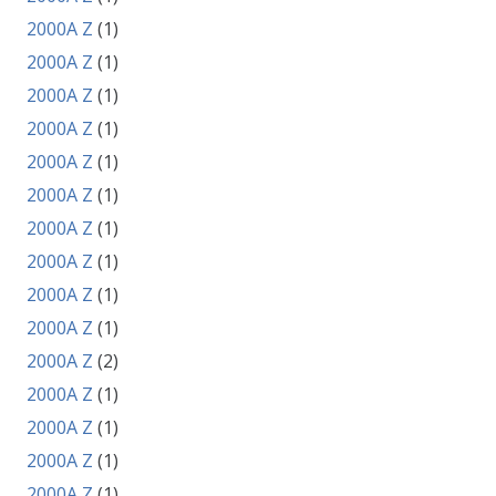
2000A Z
(1)
2000A Z
(1)
2000A Z
(1)
2000A Z
(1)
2000A Z
(1)
2000A Z
(1)
2000A Z
(1)
2000A Z
(1)
2000A Z
(1)
2000A Z
(1)
2000A Z
(2)
2000A Z
(1)
2000A Z
(1)
2000A Z
(1)
2000A Z
(1)