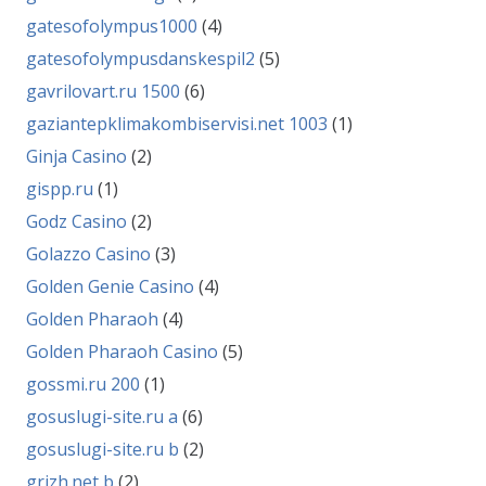
gatesofolympus1000
(4)
gatesofolympusdanskespil2
(5)
gavrilovart.ru 1500
(6)
gaziantepklimakombiservisi.net 1003
(1)
Ginja Casino
(2)
gispp.ru
(1)
Godz Casino
(2)
Golazzo Casino
(3)
Golden Genie Casino
(4)
Golden Pharaoh
(4)
Golden Pharaoh Casino
(5)
gossmi.ru 200
(1)
gosuslugi-site.ru a
(6)
gosuslugi-site.ru b
(2)
grizh.net b
(2)