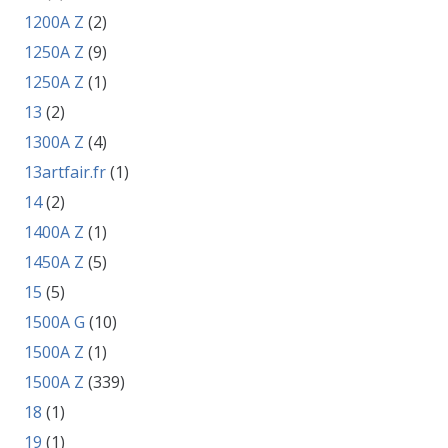
1200A Z
(2)
1250A Z
(9)
1250A Z
(1)
13
(2)
1300A Z
(4)
13artfair.fr
(1)
14
(2)
1400A Z
(1)
1450A Z
(5)
15
(5)
1500A G
(10)
1500A Z
(1)
1500A Z
(339)
18
(1)
19
(1)