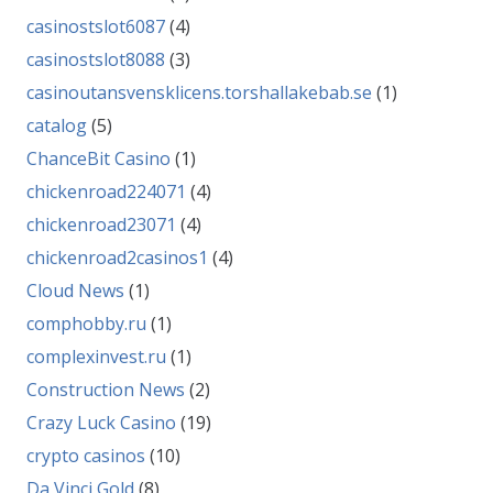
casinostslot6087
(4)
casinostslot8088
(3)
casinoutansvensklicens.torshallakebab.se
(1)
catalog
(5)
ChanceBit Casino
(1)
chickenroad224071
(4)
chickenroad23071
(4)
chickenroad2casinos1
(4)
Cloud News
(1)
comphobby.ru
(1)
complexinvest.ru
(1)
Construction News
(2)
Crazy Luck Casino
(19)
crypto casinos
(10)
Da Vinci Gold
(8)