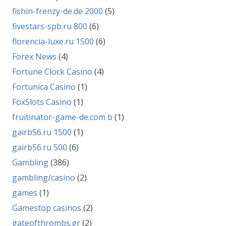
fishin-frenzy-de.de 2000
(5)
fivestars-spb.ru 800
(6)
florencia-luxe.ru 1500
(6)
Forex News
(4)
Fortune Clock Casino
(4)
Fortunica Casino
(1)
FoxSlots Casino
(1)
fruitinator-game-de.com b
(1)
gairb56.ru 1500
(1)
gairb56.ru 500
(6)
Gambling
(386)
gambling/casino
(2)
games
(1)
Gamestop casinos
(2)
gateofthrombs.gr
(2)