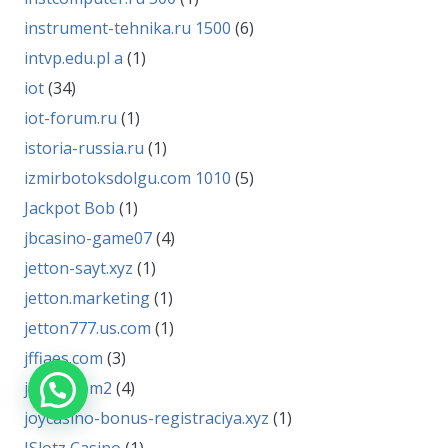
instrument-tehnika.ru 1500
(6)
intvp.edu.pl a
(1)
iot
(34)
iot-forum.ru
(1)
istoria-russia.ru
(1)
izmirbotoksdolgu.com 1010
(5)
Jackpot Bob
(1)
jbcasino-game07
(4)
jetton-sayt.xyz
(1)
jetton.marketing
(1)
jetton777.us.com
(1)
jffiaes.com
(3)
jffiaes.com2
(4)
joycasino-bonus-registraciya.xyz
(1)