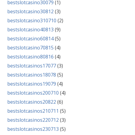
bestslotcasino30079
(1)
bestslotcasino30812
(3)
bestslotcasino310710
(2)
bestslotcasino40813
(9)
bestslotcasino60814
(5)
bestslotcasino70815
(4)
bestslotcasino80816
(4)
bestslotcasinos17077
(3)
bestslotcasinos18078
(5)
bestslotcasinos19079
(4)
bestslotcasinos200710
(4)
bestslotcasinos20822
(6)
bestslotcasinos210711
(5)
bestslotcasinos220712
(3)
bestslotcasinos230713
(5)