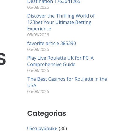
Destination 1763641265
05/08/2026
Discover the Thrilling World of
123bet Your Ultimate Betting
Experience
05/08/2026
favorite article 385390
05/08/2026
S
Play Live Roulette UK for PC: A
Comprehensive Guide
05/08/2026
The Best Casinos for Roulette in the
USA
05/08/2026
Categorias
! Без рубрики
(36)