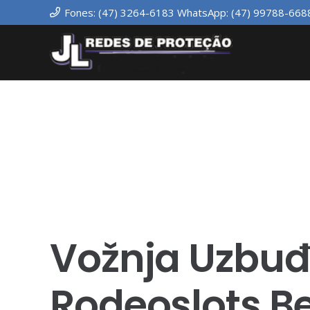
Fones: (47) 3264-6183 WhatsApp: (47) 99788-668
Vožnja Uzbuđ
Rodeoslots B