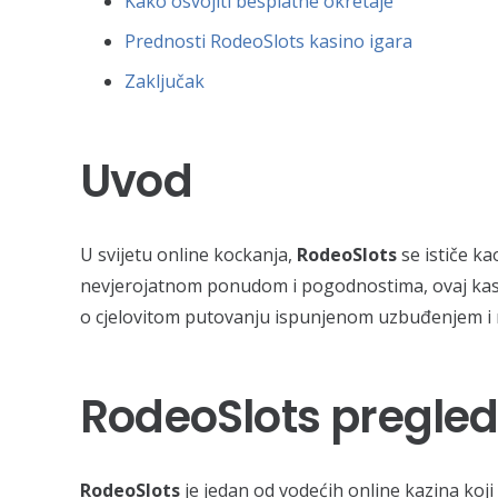
Kako osvojiti besplatne okretaje
Prednosti RodeoSlots kasino igara
Zaključak
Uvod
U svijetu online kockanja,
RodeoSlots
se ističe ka
nevjerojatnom ponudom i pogodnostima, ovaj kasino
o cjelovitom putovanju ispunjenom uzbuđenjem i
RodeoSlots pregle
RodeoSlots
je jedan od vodećih online kazina koj