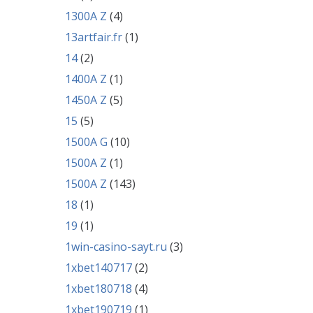
1300A Z
(4)
13artfair.fr
(1)
14
(2)
1400A Z
(1)
1450A Z
(5)
15
(5)
1500A G
(10)
1500A Z
(1)
1500A Z
(143)
18
(1)
19
(1)
1win-casino-sayt.ru
(3)
1xbet140717
(2)
1xbet180718
(4)
1xbet190719
(1)