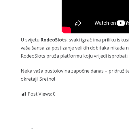
U svijetu
RodeoSlots
, svaki igrač ima priliku isk
vaša šansa za postizanje velikih dobitaka nikada nije
RodeoSlots pruža platformu koju vrijedi isprobati.
Neka vaša pustolovina započne danas – pridružite
okretaji! Sretno!
Post Views:
0