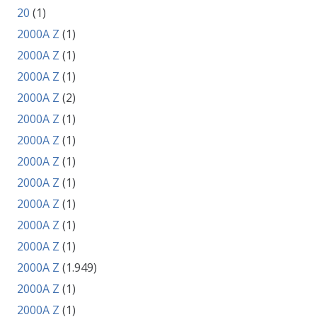
20
(1)
2000A Z
(1)
2000A Z
(1)
2000A Z
(1)
2000A Z
(2)
2000A Z
(1)
2000A Z
(1)
2000A Z
(1)
2000A Z
(1)
2000A Z
(1)
2000A Z
(1)
2000A Z
(1)
2000A Z
(1.949)
2000A Z
(1)
2000A Z
(1)