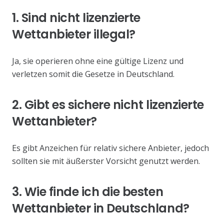
1. Sind nicht lizenzierte
Wettanbieter illegal?
Ja, sie operieren ohne eine gültige Lizenz und
verletzen somit die Gesetze in Deutschland.
2. Gibt es sichere nicht lizenzierte
Wettanbieter?
Es gibt Anzeichen für relativ sichere Anbieter, jedoch
sollten sie mit äußerster Vorsicht genutzt werden.
3. Wie finde ich die besten
Wettanbieter in Deutschland?