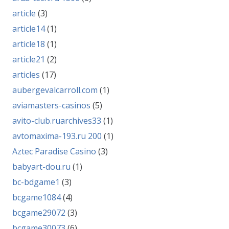
article
(3)
article14
(1)
article18
(1)
article21
(2)
articles
(17)
aubergevalcarroll.com
(1)
aviamasters-casinos
(5)
avito-club.ruarchives33
(1)
avtomaxima-193.ru 200
(1)
Aztec Paradise Casino
(3)
babyart-dou.ru
(1)
bc-bdgame1
(3)
bcgame1084
(4)
bcgame29072
(3)
bcgame30073
(6)