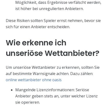
Möglichkeit, dass Ergebnisse verfälscht werden,
ist höher bei unregulierten Anbietern.
Diese Risiken sollten Spieler ernst nehmen, bevor sie
sich für einen Anbieter entscheiden.
Wie erkenne ich
unseriöse Wettanbieter?
Um unseriöse Wettanbieter zu erkennen, sollten Sie
auf bestimmte Warnsignale achten. Dazu zählen:
online wettanbieter ohne oasis
Mangelnde Lizenzinformationen: Seriöse
Anbieter geben stets an, unter welcher Lizenz
sie operieren.