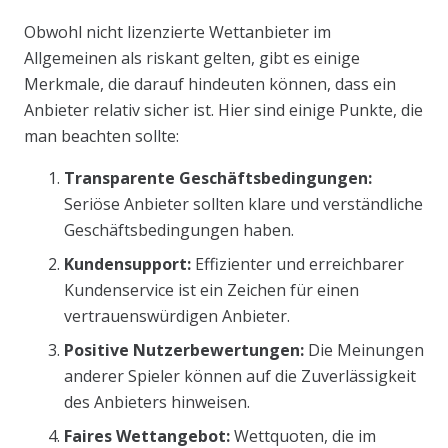
Obwohl nicht lizenzierte Wettanbieter im
Allgemeinen als riskant gelten, gibt es einige
Merkmale, die darauf hindeuten können, dass ein
Anbieter relativ sicher ist. Hier sind einige Punkte, die
man beachten sollte:
Transparente Geschäftsbedingungen:
Seriöse Anbieter sollten klare und verständliche
Geschäftsbedingungen haben.
Kundensupport:
Effizienter und erreichbarer
Kundenservice ist ein Zeichen für einen
vertrauenswürdigen Anbieter.
Positive Nutzerbewertungen:
Die Meinungen
anderer Spieler können auf die Zuverlässigkeit
des Anbieters hinweisen.
Faires Wettangebot:
Wettquoten, die im