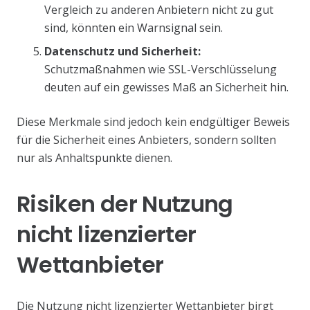
Vergleich zu anderen Anbietern nicht zu gut
sind, könnten ein Warnsignal sein.
Datenschutz und Sicherheit:
Schutzmaßnahmen wie SSL-Verschlüsselung
deuten auf ein gewisses Maß an Sicherheit hin.
Diese Merkmale sind jedoch kein endgültiger Beweis
für die Sicherheit eines Anbieters, sondern sollten
nur als Anhaltspunkte dienen.
Risiken der Nutzung
nicht lizenzierter
Wettanbieter
Die Nutzung nicht lizenzierter Wettanbieter birgt