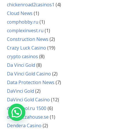
chickenroad2casinos1
(4)
Cloud News
(1)
comphobby.ru
(1)
complexinvest.ru
(1)
Construction News
(2)
Crazy Luck Casino
(19)
crypto casinos
(8)
Da Vinci Gold
(8)
Da Vinci Gold Casino
(2)
Data Protection News
(7)
DaVinci Gold
(2)
DaVinci Gold Casino
(12)
degschool.ru 1500
(6)
dejespizzahouse.se
(1)
Dendera Casino
(2)