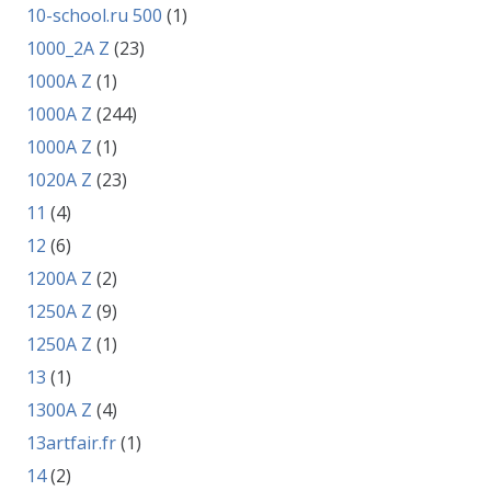
10-school.ru 500
(1)
1000_2A Z
(23)
1000A Z
(1)
1000A Z
(244)
1000A Z
(1)
1020A Z
(23)
11
(4)
12
(6)
1200A Z
(2)
1250A Z
(9)
1250A Z
(1)
13
(1)
1300A Z
(4)
13artfair.fr
(1)
14
(2)