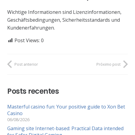
Wichtige Informationen sind Lizenzinformationen,
Geschäftsbedingungen, Sicherheitsstandards und
Kundenerfahrungen.
Post Views:
0
Post anterior
Próximo post
Posts recentes
Masterful casino fun: Your positive guide to Xon Bet
Casino
06/08/2026
Gaming site Internet-based: Practical Data intended