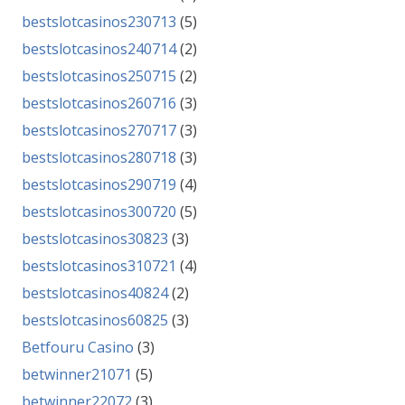
bestslotcasinos230713
(5)
bestslotcasinos240714
(2)
bestslotcasinos250715
(2)
bestslotcasinos260716
(3)
bestslotcasinos270717
(3)
bestslotcasinos280718
(3)
bestslotcasinos290719
(4)
bestslotcasinos300720
(5)
bestslotcasinos30823
(3)
bestslotcasinos310721
(4)
bestslotcasinos40824
(2)
bestslotcasinos60825
(3)
Betfouru Casino
(3)
betwinner21071
(5)
betwinner22072
(3)