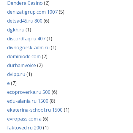
Dendera Casino
(2)
denizatigrup.com 1007
(5)
detsad45.ru 800
(6)
dgkh.ru
(1)
discordfaq.ru 407
(1)
divnogorsk-adm.ru
(1)
dominiode.com
(2)
durhamvoice
(2)
dvipp.ru
(1)
e
(7)
ecoproverka.ru 500
(6)
edu-alania.ru 1500
(8)
ekaterina-school.ru 1500
(1)
evropass.com a
(6)
faktoved.ru 200
(1)