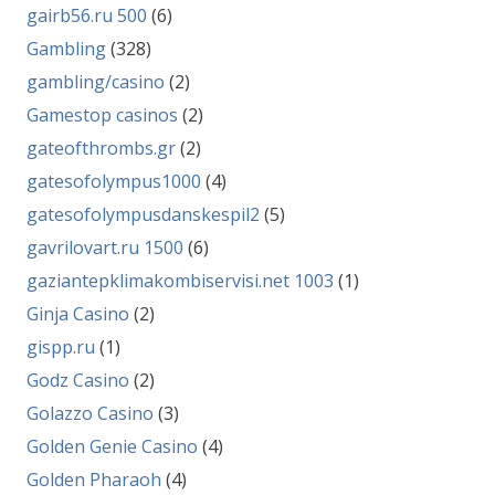
gairb56.ru 500
(6)
Gambling
(328)
gambling/casino
(2)
Gamestop casinos
(2)
gateofthrombs.gr
(2)
gatesofolympus1000
(4)
gatesofolympusdanskespil2
(5)
gavrilovart.ru 1500
(6)
gaziantepklimakombiservisi.net 1003
(1)
Ginja Casino
(2)
gispp.ru
(1)
Godz Casino
(2)
Golazzo Casino
(3)
Golden Genie Casino
(4)
Golden Pharaoh
(4)