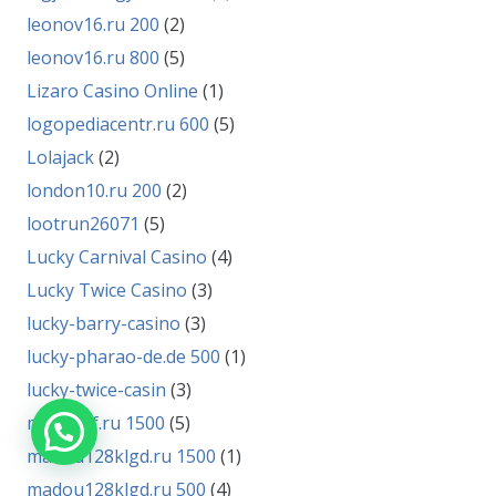
leonov16.ru 200
(2)
leonov16.ru 800
(5)
Lizaro Casino Online
(1)
logopediacentr.ru 600
(5)
Lolajack
(2)
london10.ru 200
(2)
lootrun26071
(5)
Lucky Carnival Casino
(4)
Lucky Twice Casino
(3)
lucky-barry-casino
(3)
lucky-pharao-de.de 500
(1)
lucky-twice-casin
(3)
madconf.ru 1500
(5)
madou128klgd.ru 1500
(1)
madou128klgd.ru 500
(4)