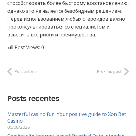
способствовать более быстрому восстановлению,
однако это не является безобидным решением.
Перед использованием любых стероидов важно
проконсультироваться со специалистом и
взвесить все риски и преимущества.
Post Views:
0
Post anterior
Próximo post
Posts recentes
Masterful casino fun: Your positive guide to Xon Bet
Casino
06/08/2026