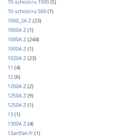
10-school.ru 1500
(5)
10-school.ru 500
(1)
1000_2A Z
(23)
1000A Z
(1)
1000A Z
(244)
1000A Z
(1)
1020A Z
(23)
11
(4)
12
(6)
1200A Z
(2)
1250A Z
(9)
1250A Z
(1)
13
(1)
1300A Z
(4)
13artfair.fr
(1)