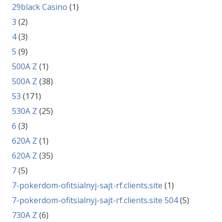
29black Casino
(1)
3
(2)
4
(3)
5
(9)
500A Z
(1)
500A Z
(38)
53
(171)
530A Z
(25)
6
(3)
620A Z
(1)
620A Z
(35)
7
(5)
7-pokerdom-ofitsialnyj-sajt-rf.clients.site
(1)
7-pokerdom-ofitsialnyj-sajt-rf.clients.site 504
(5)
730A Z
(6)