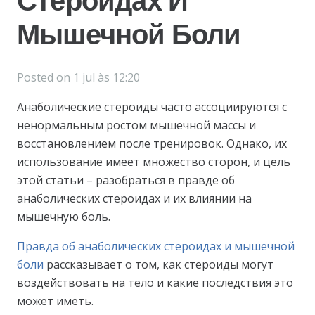
Стероидах И
Мышечной Боли
Posted on
1 jul às 12:20
Анаболические стероиды часто ассоциируются с
ненормальным ростом мышечной массы и
восстановлением после тренировок. Однако, их
использование имеет множество сторон, и цель
этой статьи – разобраться в правде об
анаболических стероидах и их влиянии на
мышечную боль.
Правда об анаболических стероидах и мышечной
боли
рассказывает о том, как стероиды могут
воздействовать на тело и какие последствия это
может иметь.