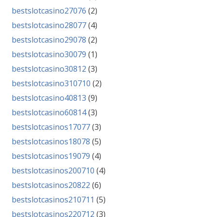
bestslotcasino27076
(2)
bestslotcasino28077
(4)
bestslotcasino29078
(2)
bestslotcasino30079
(1)
bestslotcasino30812
(3)
bestslotcasino310710
(2)
bestslotcasino40813
(9)
bestslotcasino60814
(3)
bestslotcasinos17077
(3)
bestslotcasinos18078
(5)
bestslotcasinos19079
(4)
bestslotcasinos200710
(4)
bestslotcasinos20822
(6)
bestslotcasinos210711
(5)
bestslotcasinos220712
(3)