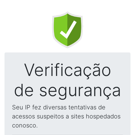
Verificação
de segurança
Seu IP fez diversas tentativas de
acessos suspeitos a sites hospedados
conosco.