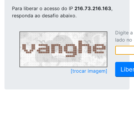
Para liberar o acesso
do IP
216.73.216.163
,
responda ao desafio abaixo.
Digite 
lado no
[trocar imagem]