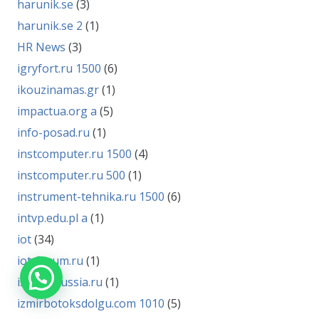
harunik.se
(3)
harunik.se 2
(1)
HR News
(3)
igryfort.ru 1500
(6)
ikouzinamas.gr
(1)
impactua.org a
(5)
info-posad.ru
(1)
instcomputer.ru 1500
(4)
instcomputer.ru 500
(1)
instrument-tehnika.ru 1500
(6)
intvp.edu.pl a
(1)
iot
(34)
iot-forum.ru
(1)
istoria-russia.ru
(1)
izmirbotoksdolgu.com 1010
(5)