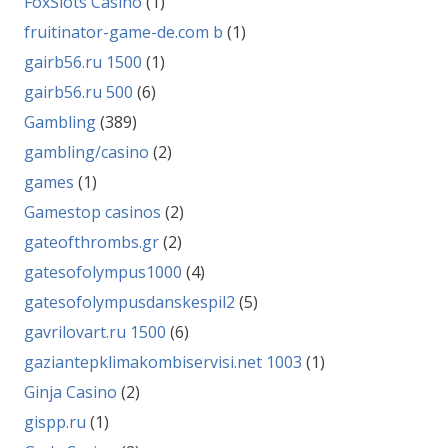
FoxSlots Casino
(1)
fruitinator-game-de.com b
(1)
gairb56.ru 1500
(1)
gairb56.ru 500
(6)
Gambling
(389)
gambling/casino
(2)
games
(1)
Gamestop casinos
(2)
gateofthrombs.gr
(2)
gatesofolympus1000
(4)
gatesofolympusdanskespil2
(5)
gavrilovart.ru 1500
(6)
gaziantepklimakombiservisi.net 1003
(1)
Ginja Casino
(2)
gispp.ru
(1)