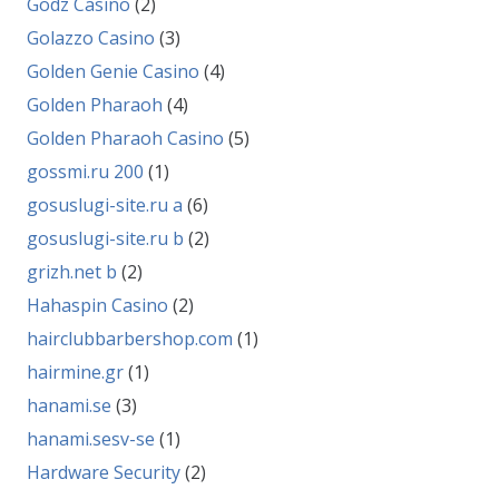
Godz Casino
(2)
Golazzo Casino
(3)
Golden Genie Casino
(4)
Golden Pharaoh
(4)
Golden Pharaoh Casino
(5)
gossmi.ru 200
(1)
gosuslugi-site.ru a
(6)
gosuslugi-site.ru b
(2)
grizh.net b
(2)
Hahaspin Casino
(2)
hairclubbarbershop.com
(1)
hairmine.gr
(1)
hanami.se
(3)
hanami.sesv-se
(1)
Hardware Security
(2)