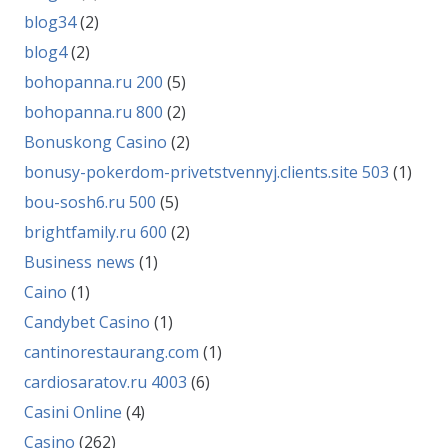
blog34
(2)
blog4
(2)
bohopanna.ru 200
(5)
bohopanna.ru 800
(2)
Bonuskong Casino
(2)
bonusy-pokerdom-privetstvennyj.clients.site 503
(1)
bou-sosh6.ru 500
(5)
brightfamily.ru 600
(2)
Business news
(1)
Caino
(1)
Candybet Casino
(1)
cantinorestaurang.com
(1)
cardiosaratov.ru 4003
(6)
Casini Online
(4)
Casino
(262)