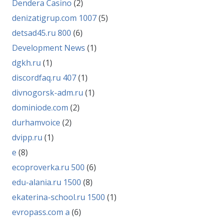
Dendera Casino
(2)
denizatigrup.com 1007
(5)
detsad45.ru 800
(6)
Development News
(1)
dgkh.ru
(1)
discordfaq.ru 407
(1)
divnogorsk-adm.ru
(1)
dominiode.com
(2)
durhamvoice
(2)
dvipp.ru
(1)
e
(8)
ecoproverka.ru 500
(6)
edu-alania.ru 1500
(8)
ekaterina-school.ru 1500
(1)
evropass.com a
(6)