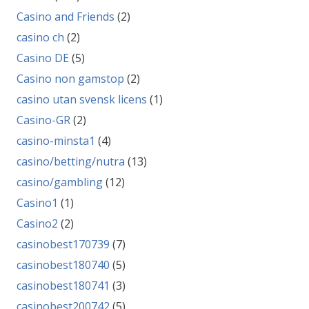
Casino and Friends
(2)
casino ch
(2)
Casino DE
(5)
Casino non gamstop
(2)
casino utan svensk licens
(1)
Casino-GR
(2)
casino-minsta1
(4)
casino/betting/nutra
(13)
casino/gambling
(12)
Casino1
(1)
Casino2
(2)
casinobest170739
(7)
casinobest180740
(5)
casinobest180741
(3)
casinobest200742
(5)