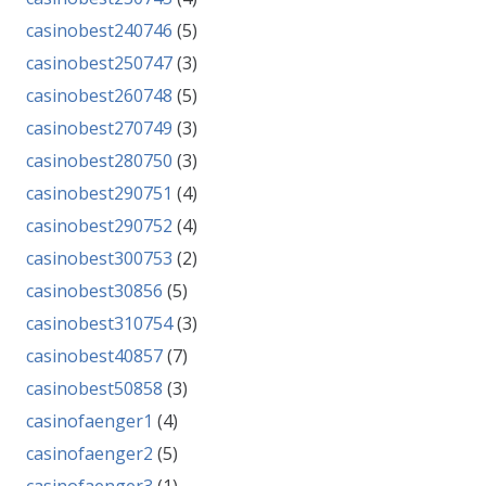
casinobest240746
(5)
casinobest250747
(3)
casinobest260748
(5)
casinobest270749
(3)
casinobest280750
(3)
casinobest290751
(4)
casinobest290752
(4)
casinobest300753
(2)
casinobest30856
(5)
casinobest310754
(3)
casinobest40857
(7)
casinobest50858
(3)
casinofaenger1
(4)
casinofaenger2
(5)