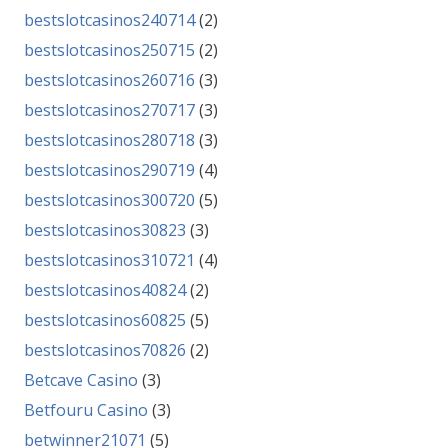
bestslotcasinos240714
(2)
bestslotcasinos250715
(2)
bestslotcasinos260716
(3)
bestslotcasinos270717
(3)
bestslotcasinos280718
(3)
bestslotcasinos290719
(4)
bestslotcasinos300720
(5)
bestslotcasinos30823
(3)
bestslotcasinos310721
(4)
bestslotcasinos40824
(2)
bestslotcasinos60825
(5)
bestslotcasinos70826
(2)
Betcave Casino
(3)
Betfouru Casino
(3)
betwinner21071
(5)