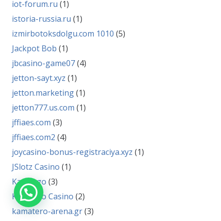
iot-forum.ru
(1)
istoria-russia.ru
(1)
izmirbotoksdolgu.com 1010
(5)
Jackpot Bob
(1)
jbcasino-game07
(4)
jetton-sayt.xyz
(1)
jetton.marketing
(1)
jetton777.us.com
(1)
jffiaes.com
(3)
jffiaes.com2
(4)
joycasino-bonus-registraciya.xyz
(1)
JSlotz Casino
(1)
Kachingo
(3)
Kachingo Casino
(2)
kamatero-arena.gr
(3)