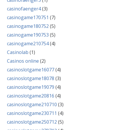
casinofaenger3
(1)
casinofaenger4
(3)
casinogame170751
(7)
casinogame180752
(5)
casinogame190753
(5)
casinogame210754
(4)
Casinolab
(1)
Casinos online
(2)
casinoslotgame16077
(4)
casinoslotgame18078
(3)
casinoslotgame19079
(4)
casinoslotgame20816
(4)
casinoslotgame210710
(3)
casinoslotgame230711
(4)
casinoslotgame250712
(5)