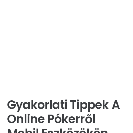
Gyakorlati Tippek A
Online Pókerről