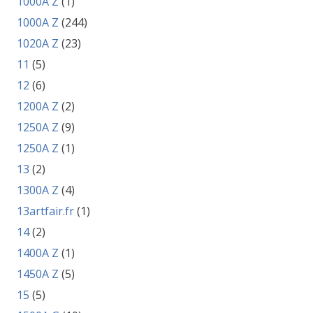
1000A Z
(1)
1000A Z
(244)
1020A Z
(23)
11
(5)
12
(6)
1200A Z
(2)
1250A Z
(9)
1250A Z
(1)
13
(2)
1300A Z
(4)
13artfair.fr
(1)
14
(2)
1400A Z
(1)
1450A Z
(5)
15
(5)