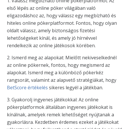
1. Válassz megbízható online pókerplatformot: Az
első lépés az online póker világában való
eligazodáshoz az, hogy válassz egy megbízható és
hiteles online pókerplatformot. Fontos, hogy olyan
oldalt válassz, amely biztonságos fizetési
lehetőségeket kínál, és amely jó hírnévvel
rendelkezik az online játékosok körében.
2. Ismerd meg az alapokat: Mielőtt nekiveselkednél
az online pókernek, fontos, hogy megismerd az
alapokat. Ismerd meg a különböző pókerkéz
rangsorát, valamint az alapvető stratégiákat, hogy
BetScore értékelés
sikeres legyél a játékban.
3. Gyakorolj ingyenes játékokkal: Az online
pókerplatformok általában ingyenes játékokat is
kínálnak, amelyek remek lehetőséget nyújtanak a
gyakorlásra. Kezdetben érdemes ezeket a játékokat