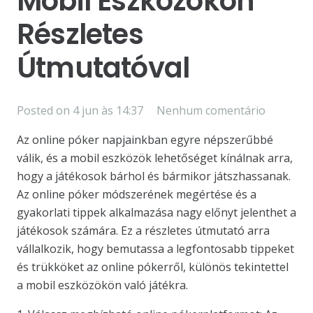
Mobil Eszközökön
Részletes
Útmutatóval
Posted on
4 jun às 14:37
Nenhum comentário
Az online póker napjainkban egyre népszerűbbé
válik, és a mobil eszközök lehetőséget kínálnak arra,
hogy a játékosok bárhol és bármikor játszhassanak.
Az online póker módszerének megértése és a
gyakorlati tippek alkalmazása nagy előnyt jelenthet a
játékosok számára. Ez a részletes útmutató arra
vállalkozik, hogy bemutassa a legfontosabb tippeket
és trükköket az online pókerről, különös tekintettel
a mobil eszközökön való játékra.