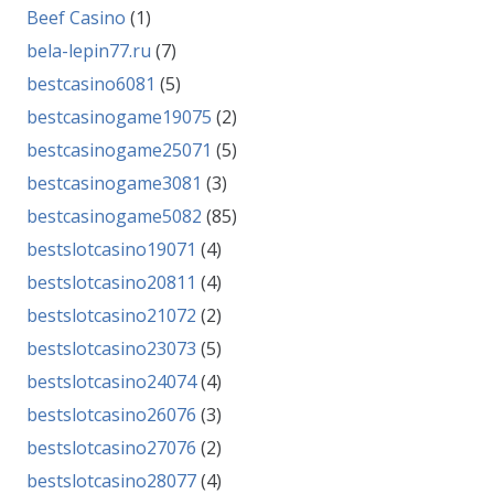
Beef Casino
(1)
bela-lepin77.ru
(7)
bestcasino6081
(5)
bestcasinogame19075
(2)
bestcasinogame25071
(5)
bestcasinogame3081
(3)
bestcasinogame5082
(85)
bestslotcasino19071
(4)
bestslotcasino20811
(4)
bestslotcasino21072
(2)
bestslotcasino23073
(5)
bestslotcasino24074
(4)
bestslotcasino26076
(3)
bestslotcasino27076
(2)
bestslotcasino28077
(4)