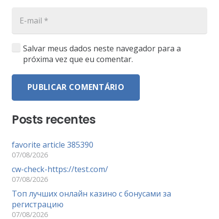
Salvar meus dados neste navegador para a
próxima vez que eu comentar.
PUBLICAR COMENTÁRIO
Posts recentes
favorite article 385390
07/08/2026
cw-check-https://test.com/
07/08/2026
Топ лучших онлайн казино с бонусами за
регистрацию
07/08/2026