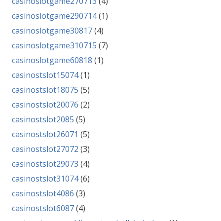
casinoslotgame270713
(4)
casinoslotgame290714
(1)
casinoslotgame30817
(4)
casinoslotgame310715
(7)
casinoslotgame60818
(1)
casinostslot15074
(1)
casinostslot18075
(5)
casinostslot20076
(2)
casinostslot2085
(5)
casinostslot26071
(5)
casinostslot27072
(3)
casinostslot29073
(4)
casinostslot31074
(6)
casinostslot4086
(3)
casinostslot6087
(4)