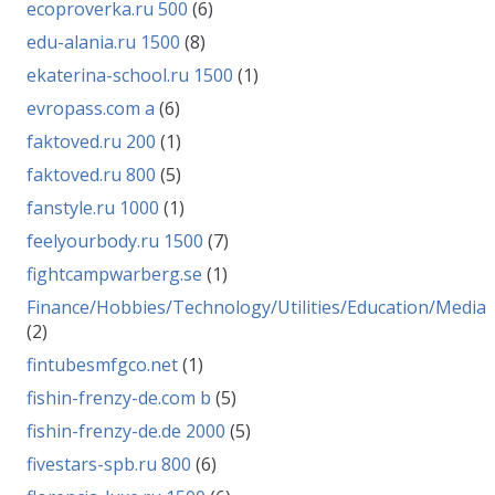
ecoproverka.ru 500
(6)
edu-alania.ru 1500
(8)
ekaterina-school.ru 1500
(1)
evropass.com a
(6)
faktoved.ru 200
(1)
faktoved.ru 800
(5)
fanstyle.ru 1000
(1)
feelyourbody.ru 1500
(7)
fightcampwarberg.se
(1)
Finance/Hobbies/Technology/Utilities/Education/Media
(2)
fintubesmfgco.net
(1)
fishin-frenzy-de.com b
(5)
fishin-frenzy-de.de 2000
(5)
fivestars-spb.ru 800
(6)