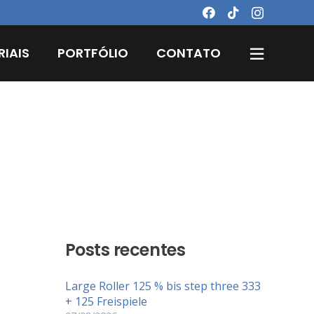
IAIS
PORTFÓLIO
CONTATO
Posts recentes
Large Roller 125 % bis step three 333
+ 125 Freispiele