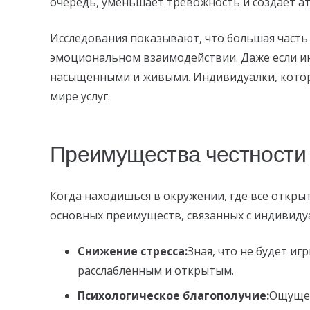
очередь, уменьшает тревожность и создает а
Исследования показывают, что большая часть
эмоциональном взаимодействии. Даже если и
насыщенными и живыми. Индивидуалки, котор
мире услуг.
Преимущества честности 
Когда находишься в окружении, где все открыт
основных преимуществ, связанных с индивиду
Снижение стресса:
Зная, что не будет иг
расслабленным и открытым.
Психологическое благополучие:
Ощущен