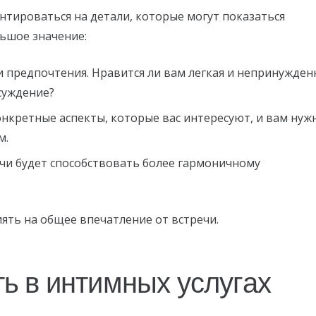
нтироваться на детали, которые могут показаться
льшое значение:
 предпочтения. Нравится ли вам легкая и непринужден
суждение?
онкретные аспекты, которые вас интересуют, и вам нуж
м.
ечи будет способствовать более гармоничному
ять на общее впечатление от встречи.
ть в интимных услугах