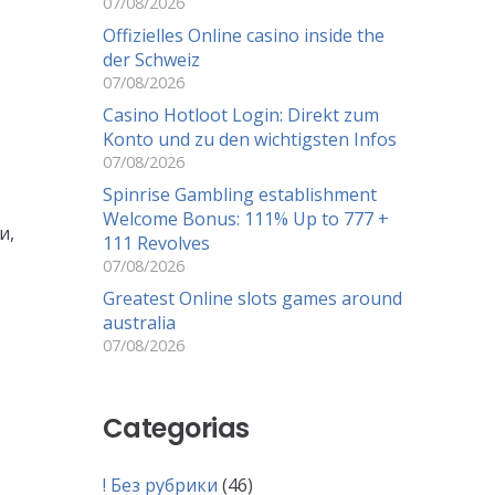
07/08/2026
Offizielles Online casino inside the
der Schweiz
07/08/2026
Casino Hotloot Login: Direkt zum
Konto und zu den wichtigsten Infos
07/08/2026
Spinrise Gambling establishment
Welcome Bonus: 111% Up to 777 +
и,
111 Revolves
07/08/2026
Greatest Online slots games around
australia
07/08/2026
Categorias
! Без рубрики
(46)