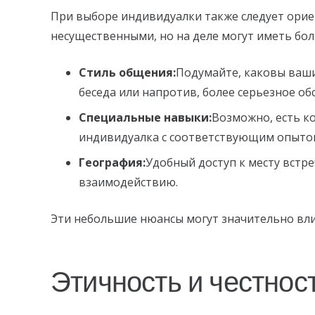
При выборе индивидуалки также следует орие
несущественными, но на деле могут иметь бо
Стиль общения:
Подумайте, каковы ваши
беседа или напротив, более серьезное об
Специальные навыки:
Возможно, есть к
индивидуалка с соответствующим опыто
География:
Удобный доступ к месту встр
взаимодействию.
Эти небольшие нюансы могут значительно вли
Этичность и честнос