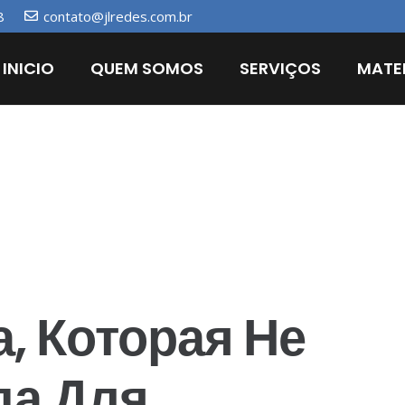
8
contato@jlredes.com.br
INICIO
QUEM SOMOS
SERVIÇOS
MATER
, Которая Не
да Для