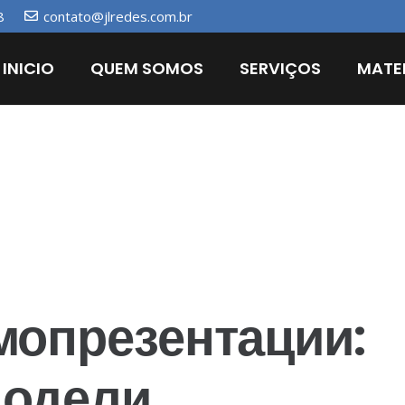
8
contato@jlredes.com.br
INICIO
QUEM SOMOS
SERVIÇOS
MATER
мопрезентации:
Модели