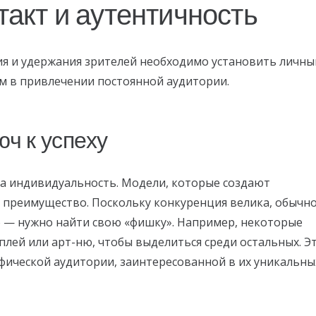
такт и аутентичность
я и удержания зрителей необходимо установить личны
м в привлечении постоянной аудитории.
ч к успеху
на индивидуальность. Модели, которые создают
 преимущество. Поскольку конкуренция велика, обычн
 — нужно найти свою «фишку». Например, некоторые
плей или арт-ню, чтобы выделиться среди остальных. Э
ической аудитории, заинтересованной в их уникальны