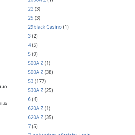
22
(3)
25
(3)
29black Casino
(1)
3
(2)
4
(5)
5
(9)
500A Z
(1)
500A Z
(38)
53
(177)
щью
530A Z
(25)
6
(4)
ных
620A Z
(1)
620A Z
(35)
7
(5)