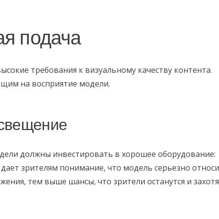
ая подача
ысокие требования к визуальному качеству контента.
ющим на восприятие модели.
освещение
одели должны инвестировать в хорошее оборудование:
 дает зрителям понимание, что модель серьезно относи
жения, тем выше шансы, что зрители останутся и захот