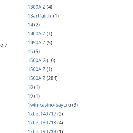
1300A Z
(4)
13artfair.fr
(1)
14
(2)
1400A Z
(1)
1450A Z
(5)
о и
15
(5)
1500A G
(10)
1500A Z
(1)
1500A Z
(284)
18
(1)
19
(1)
1win-casino-sayt.ru
(3)
1xbet140717
(2)
1xbet180718
(4)
1xbet190719
(1)