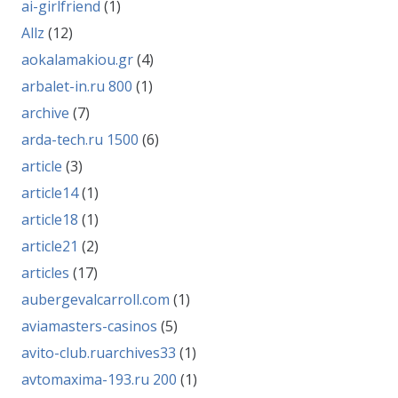
ai-girlfriend
(1)
Allz
(12)
aokalamakiou.gr
(4)
arbalet-in.ru 800
(1)
archive
(7)
arda-tech.ru 1500
(6)
article
(3)
article14
(1)
article18
(1)
article21
(2)
articles
(17)
aubergevalcarroll.com
(1)
aviamasters-casinos
(5)
avito-club.ruarchives33
(1)
avtomaxima-193.ru 200
(1)