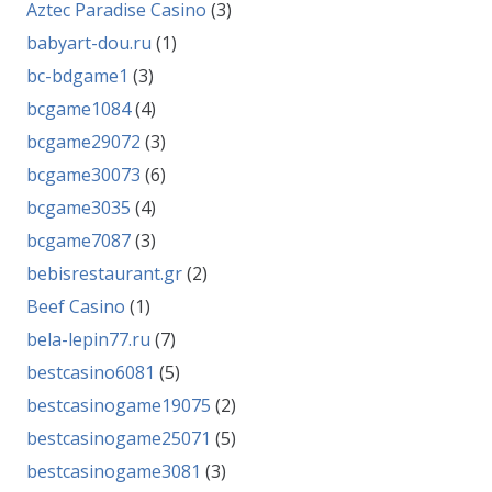
Aztec Paradise Casino
(3)
babyart-dou.ru
(1)
bc-bdgame1
(3)
bcgame1084
(4)
bcgame29072
(3)
bcgame30073
(6)
bcgame3035
(4)
bcgame7087
(3)
bebisrestaurant.gr
(2)
Beef Casino
(1)
bela-lepin77.ru
(7)
bestcasino6081
(5)
bestcasinogame19075
(2)
bestcasinogame25071
(5)
bestcasinogame3081
(3)