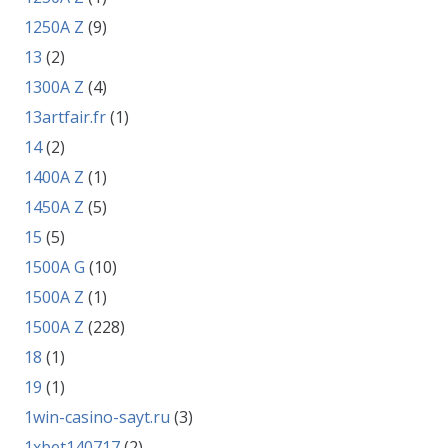
1250A Z
(9)
13
(2)
1300A Z
(4)
13artfair.fr
(1)
14
(2)
1400A Z
(1)
1450A Z
(5)
15
(5)
1500A G
(10)
1500A Z
(1)
1500A Z
(228)
18
(1)
19
(1)
1win-casino-sayt.ru
(3)
1xbet140717
(2)