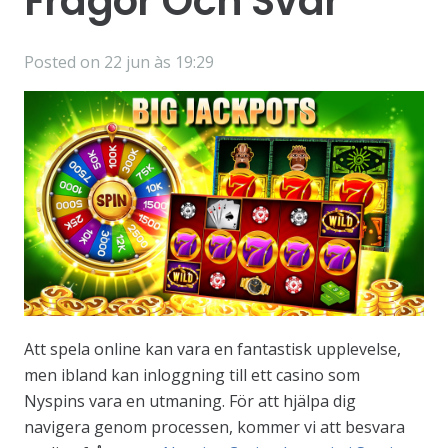
Frågor Och Svar
Posted on
22 jun às 19:29
Att spela online kan vara en fantastisk upplevelse,
men ibland kan inloggning till ett casino som
Nyspins vara en utmaning. För att hjälpa dig
navigera genom processen, kommer vi att besvara