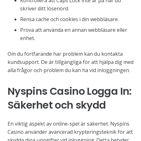
Kontrollera att Caps Lock inte är på när du
skriver ditt lösenord.
Rensa cache och cookies i din webbläsare.
Prova att använda en annan webbläsare eller
enhet.
Om du fortfarande har problem kan du kontakta
kundsupport. De är tillgängliga för att hjälpa dig med
alla frågor och problem du kan ha vid inloggningen.
Nyspins Casino Logga In:
Säkerhet och skydd
En viktig aspekt av online-spel är säkerhet. Nyspins
Casino använder avancerad krypteringsteknik för att
skydda dina uppgifter vid inloggning. Detta betyder