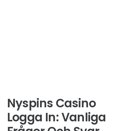
Nyspins Casino
Logga In: Vanliga