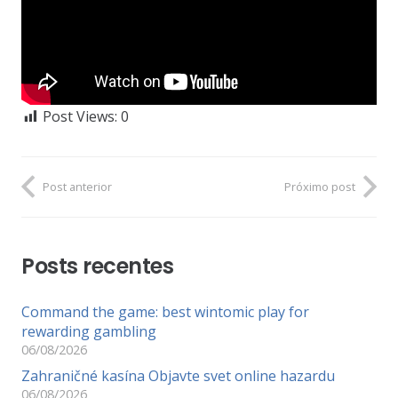
Post Views:
0
Post anterior
Próximo post
Posts recentes
Command the game: best wintomic play for
rewarding gambling
06/08/2026
Zahraničné kasína Objavte svet online hazardu
06/08/2026