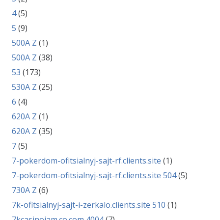
4
(5)
5
(9)
500A Z
(1)
500A Z
(38)
53
(173)
530A Z
(25)
6
(4)
620A Z
(1)
620A Z
(35)
7
(5)
7-pokerdom-ofitsialnyj-sajt-rf.clients.site
(1)
7-pokerdom-ofitsialnyj-sajt-rf.clients.site 504
(5)
730A Z
(6)
7k-ofitsialnyj-sajt-i-zerkalo.clients.site 510
(1)
7kcasinojam.co.com 4004
(7)