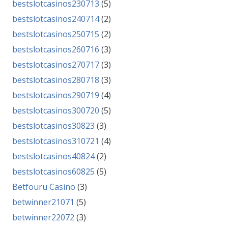
bestslotcasinos230713
(5)
bestslotcasinos240714
(2)
bestslotcasinos250715
(2)
bestslotcasinos260716
(3)
bestslotcasinos270717
(3)
bestslotcasinos280718
(3)
bestslotcasinos290719
(4)
bestslotcasinos300720
(5)
bestslotcasinos30823
(3)
bestslotcasinos310721
(4)
bestslotcasinos40824
(2)
bestslotcasinos60825
(5)
Betfouru Casino
(3)
betwinner21071
(5)
betwinner22072
(3)