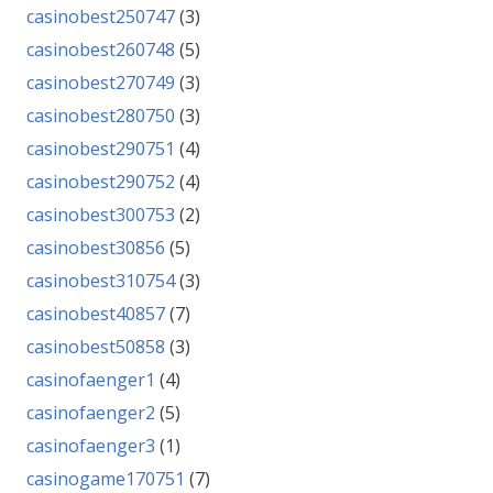
casinobest250747
(3)
casinobest260748
(5)
casinobest270749
(3)
casinobest280750
(3)
casinobest290751
(4)
casinobest290752
(4)
casinobest300753
(2)
casinobest30856
(5)
casinobest310754
(3)
casinobest40857
(7)
casinobest50858
(3)
casinofaenger1
(4)
casinofaenger2
(5)
casinofaenger3
(1)
casinogame170751
(7)