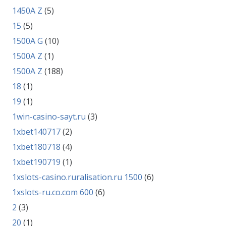
1450A Z
(5)
15
(5)
1500A G
(10)
1500A Z
(1)
1500A Z
(188)
18
(1)
19
(1)
1win-casino-sayt.ru
(3)
1xbet140717
(2)
1xbet180718
(4)
1xbet190719
(1)
1xslots-casino.ruralisation.ru 1500
(6)
1xslots-ru.co.com 600
(6)
2
(3)
20
(1)