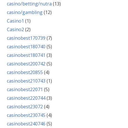
casino/betting/nutra
(13)
casino/gambling
(12)
Casino1
(1)
Casino2
(2)
casinobest170739
(7)
casinobest180740
(5)
casinobest180741
(3)
casinobest200742
(5)
casinobest20855
(4)
casinobest210743
(1)
casinobest22071
(5)
casinobest220744
(3)
casinobest23072
(4)
casinobest230745
(4)
casinobest240746
(5)