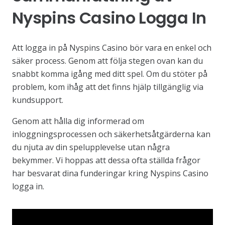
Nyspins Casino Logga In
Att logga in på Nyspins Casino bör vara en enkel och
säker process. Genom att följa stegen ovan kan du
snabbt komma igång med ditt spel. Om du stöter på
problem, kom ihåg att det finns hjälp tillgänglig via
kundsupport.
Genom att hålla dig informerad om
inloggningsprocessen och säkerhetsåtgärderna kan
du njuta av din spelupplevelse utan några
bekymmer. Vi hoppas att dessa ofta ställda frågor
har besvarat dina funderingar kring Nyspins Casino
logga in.