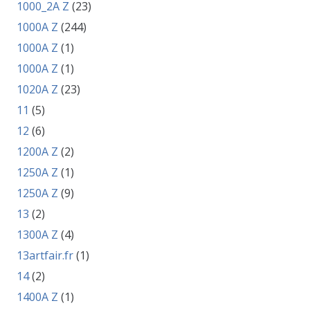
1000_2A Z
(23)
1000A Z
(244)
1000A Z
(1)
1000A Z
(1)
1020A Z
(23)
11
(5)
12
(6)
1200A Z
(2)
1250A Z
(1)
1250A Z
(9)
13
(2)
1300A Z
(4)
13artfair.fr
(1)
14
(2)
1400A Z
(1)