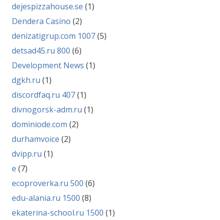
dejespizzahouse.se
(1)
Dendera Casino
(2)
denizatigrup.com 1007
(5)
detsad45.ru 800
(6)
Development News
(1)
dgkh.ru
(1)
discordfaq.ru 407
(1)
divnogorsk-adm.ru
(1)
dominiode.com
(2)
durhamvoice
(2)
dvipp.ru
(1)
e
(7)
ecoproverka.ru 500
(6)
edu-alania.ru 1500
(8)
ekaterina-school.ru 1500
(1)