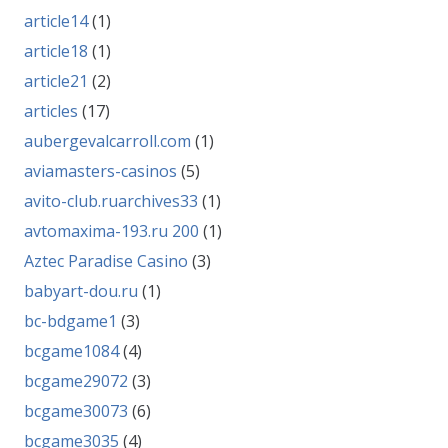
article14
(1)
article18
(1)
article21
(2)
articles
(17)
aubergevalcarroll.com
(1)
aviamasters-casinos
(5)
avito-club.ruarchives33
(1)
avtomaxima-193.ru 200
(1)
Aztec Paradise Casino
(3)
babyart-dou.ru
(1)
bc-bdgame1
(3)
bcgame1084
(4)
bcgame29072
(3)
bcgame30073
(6)
bcgame3035
(4)