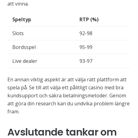
att vinna.
Speltyp
RTP (%)
Slots
92-98
Bordsspel
95-99
Live dealer
93-97
En annan viktig aspekt är att välja rätt plattform att
spela på. Se till att välja ett pålitligt casino med bra
kundsupport och säkra betalningsmetoder. Genom
att göra din research kan du undvika problem längre
fram.
Avslutande tankar om