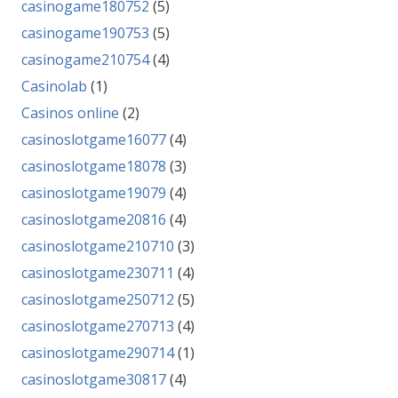
casinogame180752
(5)
casinogame190753
(5)
casinogame210754
(4)
Casinolab
(1)
Casinos online
(2)
casinoslotgame16077
(4)
casinoslotgame18078
(3)
casinoslotgame19079
(4)
casinoslotgame20816
(4)
casinoslotgame210710
(3)
casinoslotgame230711
(4)
casinoslotgame250712
(5)
casinoslotgame270713
(4)
casinoslotgame290714
(1)
casinoslotgame30817
(4)