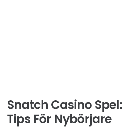
Snatch Casino Spel:
Tips För Nybörjare