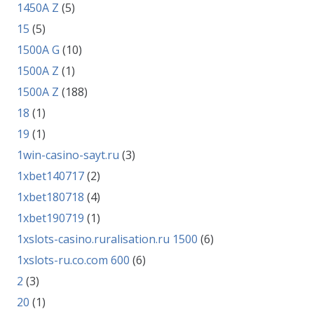
1450A Z
(5)
15
(5)
1500A G
(10)
1500A Z
(1)
1500A Z
(188)
18
(1)
19
(1)
1win-casino-sayt.ru
(3)
1xbet140717
(2)
1xbet180718
(4)
1xbet190719
(1)
1xslots-casino.ruralisation.ru 1500
(6)
1xslots-ru.co.com 600
(6)
2
(3)
20
(1)