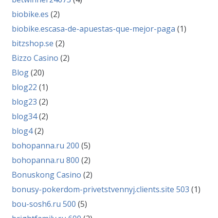
biobike.es
(2)
biobike.escasa-de-apuestas-que-mejor-paga
(1)
bitzshop.se
(2)
Bizzo Casino
(2)
Blog
(20)
blog22
(1)
blog23
(2)
blog34
(2)
blog4
(2)
bohopanna.ru 200
(5)
bohopanna.ru 800
(2)
Bonuskong Casino
(2)
bonusy-pokerdom-privetstvennyj.clients.site 503
(1)
bou-sosh6.ru 500
(5)