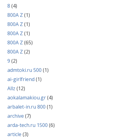
8
(4)
800A Z
(1)
800A Z
(1)
800A Z
(1)
800A Z
(65)
800A Z
(2)
9
(2)
admtoki.ru 500
(1)
ai-girlfriend
(1)
Allz
(12)
aokalamakiou.gr
(4)
arbalet-in.ru 800
(1)
archive
(7)
arda-tech.ru 1500
(6)
article
(3)