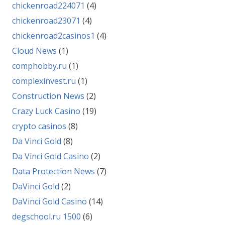
chickenroad224071
(4)
chickenroad23071
(4)
chickenroad2casinos1
(4)
Cloud News
(1)
comphobby.ru
(1)
complexinvest.ru
(1)
Construction News
(2)
Crazy Luck Casino
(19)
crypto casinos
(8)
Da Vinci Gold
(8)
Da Vinci Gold Casino
(2)
Data Protection News
(7)
DaVinci Gold
(2)
DaVinci Gold Casino
(14)
degschool.ru 1500
(6)