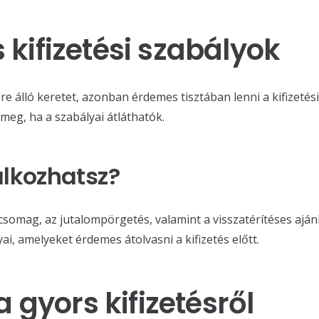
 kifizetési szabályok
e álló keretet, azonban érdemes tisztában lenni a kifizetési
meg, ha a szabályai átláthatók.
álkozhatsz?
csomag, az jutalompörgetés, valamint a visszatérítéses ajánl
, amelyeket érdemes átolvasni a kifizetés előtt.
 gyors kifizetésről