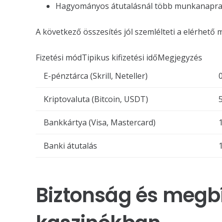
Hagyományos átutalásnál több munkanapra 
A következő összesítés jól szemlélteti a elérhető
Fizetési módTipikus kifizetési időMegjegyzés
E-pénztárca (Skrill, Neteller)
Kriptovaluta (Bitcoin, USDT)
Bankkártya (Visa, Mastercard)
Banki átutalás
Biztonság és megb