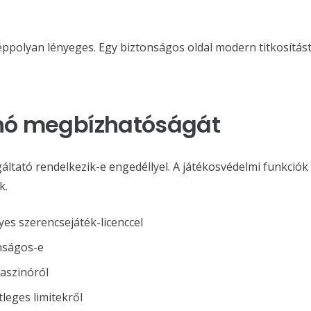
polyan lényeges. Egy biztonságos oldal modern titkosítás
zinó megbízhatóságát
gáltató rendelkezik-e engedéllyel. A játékosvédelmi funkciók
k.
yes szerencsejáték-licenccel
onságos-e
aszinóról
tleges limitekről