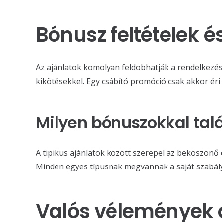
Bónusz feltételek és
Az ajánlatok komolyan feldobhatják a rendelkezésr
kikötésekkel. Egy csábító promóció csak akkor éri 
Milyen bónuszokkal tal
A tipikus ajánlatok között szerepel az beköszönő 
Minden egyes típusnak megvannak a saját szabályai
Valós vélemények a