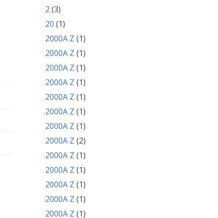
2
(3)
20
(1)
2000A Z
(1)
2000A Z
(1)
2000A Z
(1)
2000A Z
(1)
2000A Z
(1)
2000A Z
(1)
2000A Z
(1)
2000A Z
(2)
2000A Z
(1)
2000A Z
(1)
2000A Z
(1)
2000A Z
(1)
2000A Z
(1)