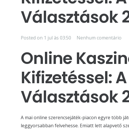
Választások 
Posted on
1 jul às 03:50
Nenhum comentário
Online Kaszi
Kifizetéssel: 
Választások 
A mai online szerencsejáték-piacon egyre több ját
leggyorsabban felvehesse. Emiatt lett alapvető sz