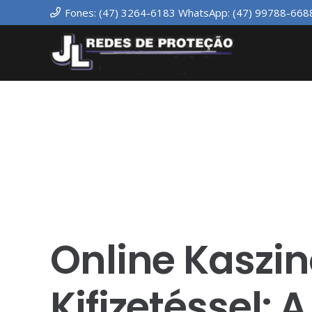
Fones: (47) 3264-6183 WhatsApp: (47) 99788-668
Online Kaszi
Kifizetéssel: 