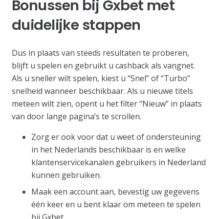
Bonussen bij Gxbet met
duidelijke stappen
Dus in plaats van steeds resultaten te proberen,
blijft u spelen en gebruikt u cashback als vangnet.
Als u sneller wilt spelen, kiest u “Snel” of “Turbo”
snelheid wanneer beschikbaar. Als u nieuwe titels
meteen wilt zien, opent u het filter “Nieuw” in plaats
van door lange pagina’s te scrollen.
Zorg er ook voor dat u weet of ondersteuning
in het Nederlands beschikbaar is en welke
klantenservicekanalen gebruikers in Nederland
kunnen gebruiken.
Maak een account aan, bevestig uw gegevens
één keer en u bent klaar om meteen te spelen
bij Gxbet.