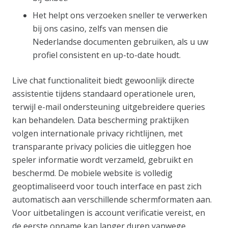
Het helpt ons verzoeken sneller te verwerken
bij ons casino, zelfs van mensen die
Nederlandse documenten gebruiken, als u uw
profiel consistent en up-to-date houdt.
Live chat functionaliteit biedt gewoonlijk directe
assistentie tijdens standaard operationele uren,
terwijl e-mail ondersteuning uitgebreidere queries
kan behandelen. Data bescherming praktijken
volgen internationale privacy richtlijnen, met
transparante privacy policies die uitleggen hoe
speler informatie wordt verzameld, gebruikt en
beschermd. De mobiele website is volledig
geoptimaliseerd voor touch interface en past zich
automatisch aan verschillende schermformaten aan.
Voor uitbetalingen is account verificatie vereist, en
de eerste opname kan langer duren vanwege