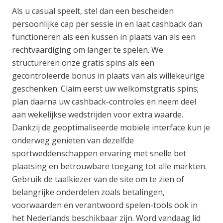
Als u casual speelt, stel dan een bescheiden
persoonlijke cap per sessie in en laat cashback dan
functioneren als een kussen in plaats van als een
rechtvaardiging om langer te spelen. We
structureren onze gratis spins als een
gecontroleerde bonus in plaats van als willekeurige
geschenken. Claim eerst uw welkomstgratis spins;
plan daarna uw cashback-controles en neem deel
aan wekelijkse wedstrijden voor extra waarde.
Dankzij de geoptimaliseerde mobiele interface kun je
onderweg genieten van dezelfde
sportweddenschappen ervaring met snelle bet
plaatsing en betrouwbare toegang tot alle markten.
Gebruik de taalkiezer van de site om te zien of
belangrijke onderdelen zoals betalingen,
voorwaarden en verantwoord spelen-tools ook in
het Nederlands beschikbaar zijn. Word vandaag lid