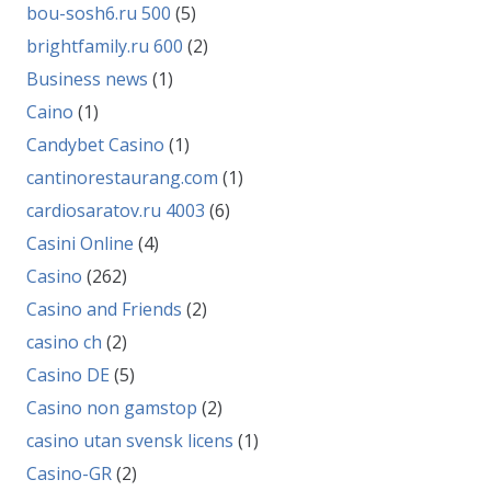
bou-sosh6.ru 500
(5)
brightfamily.ru 600
(2)
Business news
(1)
Caino
(1)
Candybet Casino
(1)
cantinorestaurang.com
(1)
cardiosaratov.ru 4003
(6)
Casini Online
(4)
Casino
(262)
Casino and Friends
(2)
casino ch
(2)
Casino DE
(5)
Casino non gamstop
(2)
casino utan svensk licens
(1)
Casino-GR
(2)