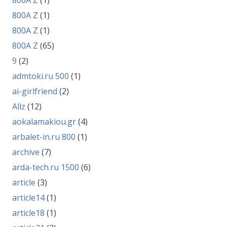
800A Z
(1)
800A Z
(1)
800A Z
(1)
800A Z
(65)
9
(2)
admtoki.ru 500
(1)
ai-girlfriend
(2)
Allz
(12)
aokalamakiou.gr
(4)
arbalet-in.ru 800
(1)
archive
(7)
arda-tech.ru 1500
(6)
article
(3)
article14
(1)
article18
(1)