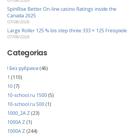
07/08/2026
SpinRise Better On-line casino Ratings inside the
Canada 2025
07/08/2026
Large Roller 125 % bis step three 333 + 125 Freispiele
07/08/2026
Categorias
! Без рубрики
(46)
1
(110)
10
(7)
10-school.ru 1500
(5)
10-school.ru 500
(1)
1000_2A Z
(23)
1000A Z
(1)
1000A Z
(244)