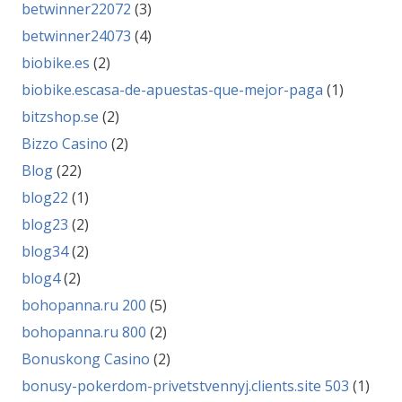
betwinner22072
(3)
betwinner24073
(4)
biobike.es
(2)
biobike.escasa-de-apuestas-que-mejor-paga
(1)
bitzshop.se
(2)
Bizzo Casino
(2)
Blog
(22)
blog22
(1)
blog23
(2)
blog34
(2)
blog4
(2)
bohopanna.ru 200
(5)
bohopanna.ru 800
(2)
Bonuskong Casino
(2)
bonusy-pokerdom-privetstvennyj.clients.site 503
(1)