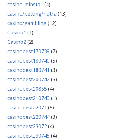
casino-minsta1
(4)
casino/betting/nutra
(13)
casino/gambling
(12)
Casino1
(1)
Casino2
(2)
casinobest170739
(7)
casinobest180740
(5)
casinobest180741
(3)
casinobest200742
(5)
casinobest20855
(4)
casinobest210743
(1)
casinobest22071
(5)
casinobest220744
(3)
casinobest23072
(4)
casinobest230745
(4)