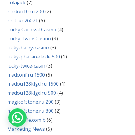
Lolajack
(2)
london10.ru 200
(2)
lootrun26071
(5)
Lucky Carnival Casino
(4)
Lucky Twice Casino
(3)
lucky-barry-casino
(3)
lucky-pharao-de.de 500
(1)
lucky-twice-casin
(3)
madconf.ru 1500
(5)
madou128klgd.ru 1500
(1)
madou128klgd.ru 500
(4)
magicofstone.ru 200
(3)
magicofstone.ru 800
(2)
margo-life.com b
(6)
Marketing News
(5)