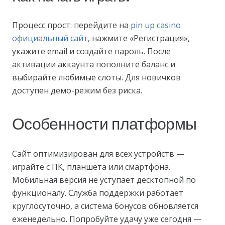
Процесс прост: перейдите на
pin up casino
официальный сайт
, нажмите «Регистрация»,
укажите email и создайте пароль. После
активации аккаунта пополните баланс и
выбирайте любимые слоты. Для новичков
доступен демо-режим без риска.
Особенности платформы
Сайт оптимизирован для всех устройств —
играйте с ПК, планшета или смартфона.
Мобильная версия не уступает десктопной по
функционалу. Служба поддержки работает
круглосуточно, а система бонусов обновляется
еженедельно. Попробуйте удачу уже сегодня —