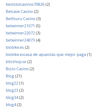
bestslotcasinos70826
(2)
Betcave Casino
(2)
Betfouru Casino
(3)
betwinner21071
(5)
betwinner22072
(3)
betwinner24073
(4)
biobike.es
(2)
biobike.escasa-de-apuestas-que-mejor-paga
(1)
bitzshop.se
(2)
Bizzo Casino
(2)
Blog
(21)
blog22
(1)
blog23
(2)
blog34
(2)
blog4
(2)