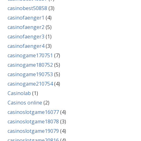
casinobest50858
(3)
casinofaenger1
(4)
casinofaenger2
(5)
casinofaenger3
(1)
casinofaenger4
(3)
casinogame170751
(7)
casinogame180752
(5)
casinogame190753
(5)
casinogame210754
(4)
Casinolab
(1)
Casinos online
(2)
casinoslotgame16077
(4)
casinoslotgame18078
(3)
casinoslotgame19079
(4)
casinoslotgame20816
(4)