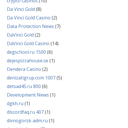
crypto casinos
(10)
Da Vinci Gold
(8)
Da Vinci Gold Casino
(2)
Data Protection News
(7)
DaVinci Gold
(2)
DaVinci Gold Casino
(14)
degschool.ru 1500
(6)
dejespizzahouse.se
(1)
Dendera Casino
(2)
denizatigrup.com 1007
(5)
detsad45.ru 800
(6)
Development News
(1)
dgkh.ru
(1)
discordfaq.ru 407
(1)
divnogorsk-adm.ru
(1)