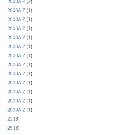
2000A Z
(2)
2000A Z
(1)
2000A Z
(1)
2000A Z
(1)
2000A Z
(1)
2000A Z
(1)
2000A Z
(1)
2000A Z
(1)
2000A Z
(1)
2000A Z
(1)
2000A Z
(1)
2000A Z
(1)
2000A Z
(1)
22
(3)
25
(3)