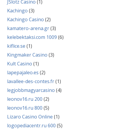
JSlotz Casino
(1)
Kachingo
(3)
Kachingo Casino
(2)
kamatero-arena.gr
(3)
kelebektaksi.com 1009
(6)
kiflice.se
(1)
Kingmaker Casino
(3)
Kult Casino
(1)
lapepajaleo.es
(2)
lavallee-des-contes.fr
(1)
legjobbmagyarcasino
(4)
leonov16.ru 200
(2)
leonov16.ru 800
(5)
Lizaro Casino Online
(1)
logopediacentr.ru 600
(5)