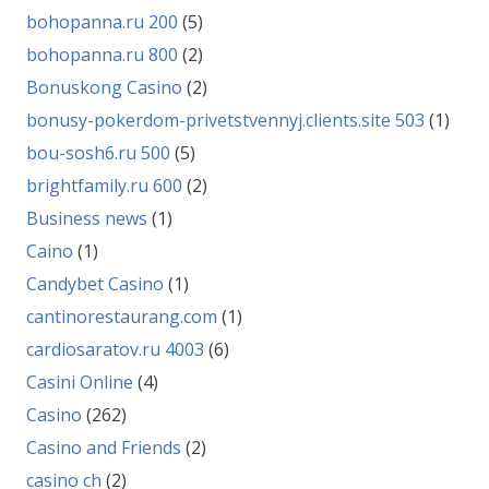
bohopanna.ru 200
(5)
bohopanna.ru 800
(2)
Bonuskong Casino
(2)
bonusy-pokerdom-privetstvennyj.clients.site 503
(1)
bou-sosh6.ru 500
(5)
brightfamily.ru 600
(2)
Business news
(1)
Caino
(1)
Candybet Casino
(1)
cantinorestaurang.com
(1)
cardiosaratov.ru 4003
(6)
Casini Online
(4)
Casino
(262)
Casino and Friends
(2)
casino ch
(2)