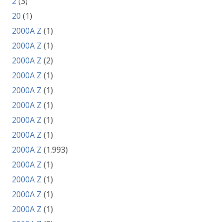
2
(3)
20
(1)
2000A Z
(1)
2000A Z
(1)
2000A Z
(2)
2000A Z
(1)
2000A Z
(1)
2000A Z
(1)
2000A Z
(1)
2000A Z
(1)
2000A Z
(1.993)
2000A Z
(1)
2000A Z
(1)
2000A Z
(1)
2000A Z
(1)