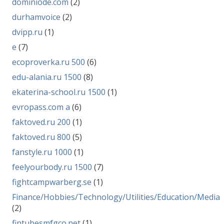
dominiode.com
(2)
durhamvoice
(2)
dvipp.ru
(1)
e
(7)
ecoproverka.ru 500
(6)
edu-alania.ru 1500
(8)
ekaterina-school.ru 1500
(1)
evropass.com a
(6)
faktoved.ru 200
(1)
faktoved.ru 800
(5)
fanstyle.ru 1000
(1)
feelyourbody.ru 1500
(7)
fightcampwarberg.se
(1)
Finance/Hobbies/Technology/Utilities/Education/Media
(2)
fintubesmfgco.net
(1)