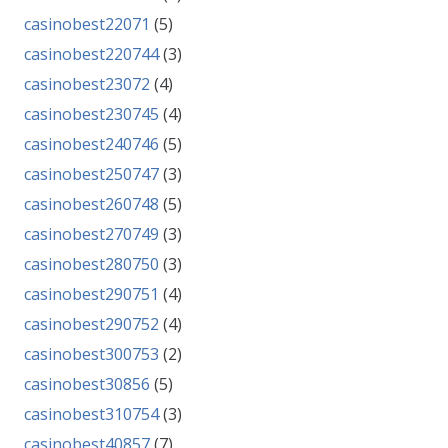
casinobest22071
(5)
casinobest220744
(3)
casinobest23072
(4)
casinobest230745
(4)
casinobest240746
(5)
casinobest250747
(3)
casinobest260748
(5)
casinobest270749
(3)
casinobest280750
(3)
casinobest290751
(4)
casinobest290752
(4)
casinobest300753
(2)
casinobest30856
(5)
casinobest310754
(3)
casinobest40857
(7)