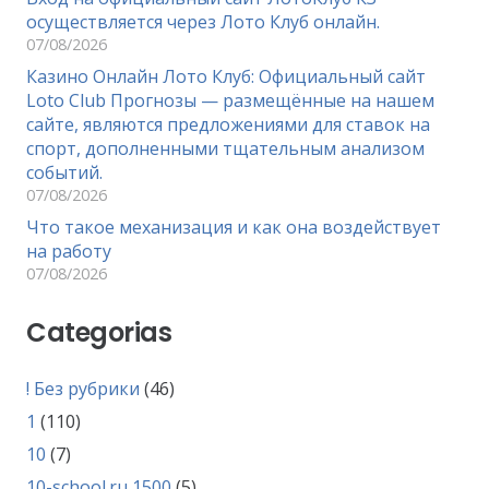
осуществляется через Лото Клуб онлайн.
07/08/2026
Казино Онлайн Лото Клуб: Официальный сайт
Loto Club Прогнозы — размещённые на нашем
сайте, являются предложениями для ставок на
спорт, дополненными тщательным анализом
событий.
07/08/2026
Что такое механизация и как она воздействует
на работу
07/08/2026
Categorias
! Без рубрики
(46)
1
(110)
10
(7)
10-school.ru 1500
(5)