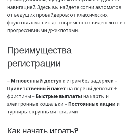
навигацией. Здесь вы найдёте сотни автоматов
от ведущих провайдеров: от классических
фруктовых машин до современных видеослотов с
прогрессивными джекпотами.
Преимущества
регистрации
–
Мгновенный доступ
к играм без задержек –
Приветственный пакет
на первый депозит +
фриспины –
Быстрые выплаты
на карты и
электронные кошельки –
Постоянные акции
и
турниры с крупными призами
Как начать играть?