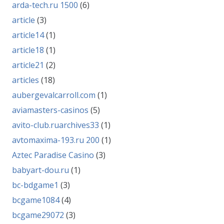
arda-tech.ru 1500
(6)
article
(3)
article14
(1)
article18
(1)
article21
(2)
articles
(18)
aubergevalcarroll.com
(1)
aviamasters-casinos
(5)
avito-club.ruarchives33
(1)
avtomaxima-193.ru 200
(1)
Aztec Paradise Casino
(3)
babyart-dou.ru
(1)
bc-bdgame1
(3)
bcgame1084
(4)
bcgame29072
(3)