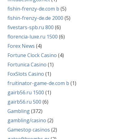
fishin-frenzy-de.com b
(5)
fishin-frenzy-de.de 2000
(5)
fivestars-spb.ru 800
(6)
florencia-luxe.ru 1500
(6)
Forex News
(4)
Fortune Clock Casino
(4)
Fortunica Casino
(1)
FoxSlots Casino
(1)
fruitinator-game-de.com b
(1)
gairb56.ru 1500
(1)
gairb56.ru 500
(6)
Gambling
(372)
gambling/casino
(2)
Gamestop casinos
(2)