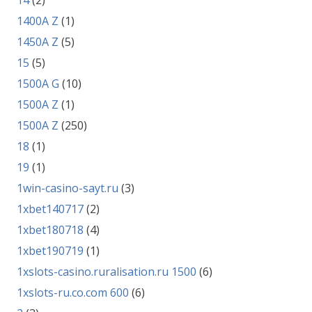
14
(2)
1400A Z
(1)
1450A Z
(5)
15
(5)
1500A G
(10)
1500A Z
(1)
1500A Z
(250)
18
(1)
19
(1)
1win-casino-sayt.ru
(3)
1xbet140717
(2)
1xbet180718
(4)
1xbet190719
(1)
1xslots-casino.ruralisation.ru 1500
(6)
1xslots-ru.co.com 600
(6)