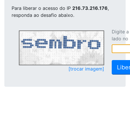
Para liberar o acesso
do IP
216.73.216.176
,
responda ao desafio abaixo.
Digite 
lado no
[trocar imagem]