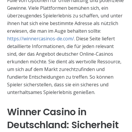
Fülle von Optionen für Unterhaltung und potenzielle
Gewinne. Viele Plattformen bemühen sich, ein
überzeugendes Spielerlebnis zu schaffen, und unter
ihnen hat sich eine bestimmte Adresse als nützlich
erwiesen, die man im Auge behalten sollte:
https://winnercasinos-de.com/
. Diese Seite liefert
detaillierte Informationen, die für jeden relevant
sind, der das Angebot deutscher Online-Casinos
erkunden möchte. Sie dient als wertvolle Ressource,
um sich auf dem Markt zurechtzufinden und
fundierte Entscheidungen zu treffen. So können
Spieler sicherstellen, dass sie ein sicheres und
unterhaltsames Spielerlebnis genießen.
Winner Casino in
Deutschland: Sicherheit