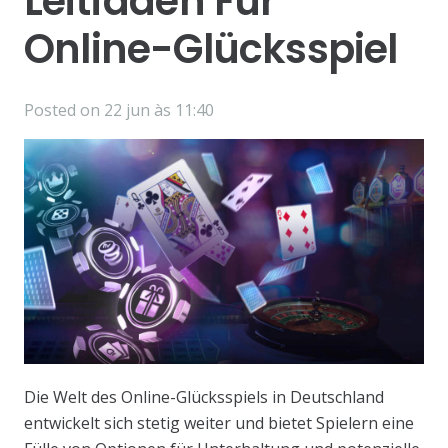
Leitfaden Für
Online-Glücksspiel
Posted on
22 jun às 11:40
Die Welt des Online-Glücksspiels in Deutschland
entwickelt sich stetig weiter und bietet Spielern eine