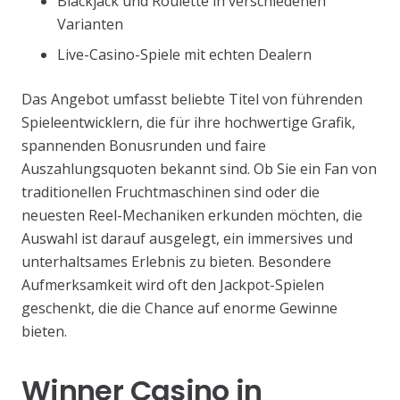
Blackjack und Roulette in verschiedenen
Varianten
Live-Casino-Spiele mit echten Dealern
Das Angebot umfasst beliebte Titel von führenden
Spieleentwicklern, die für ihre hochwertige Grafik,
spannenden Bonusrunden und faire
Auszahlungsquoten bekannt sind. Ob Sie ein Fan von
traditionellen Fruchtmaschinen sind oder die
neuesten Reel-Mechaniken erkunden möchten, die
Auswahl ist darauf ausgelegt, ein immersives und
unterhaltsames Erlebnis zu bieten. Besondere
Aufmerksamkeit wird oft den Jackpot-Spielen
geschenkt, die die Chance auf enorme Gewinne
bieten.
Winner Casino in