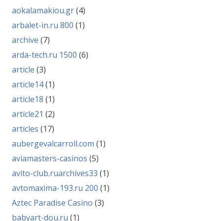
aokalamakiou.gr
(4)
arbalet-in.ru 800
(1)
archive
(7)
arda-tech.ru 1500
(6)
article
(3)
article14
(1)
article18
(1)
article21
(2)
articles
(17)
aubergevalcarroll.com
(1)
aviamasters-casinos
(5)
avito-club.ruarchives33
(1)
avtomaxima-193.ru 200
(1)
Aztec Paradise Casino
(3)
babyart-dou.ru
(1)