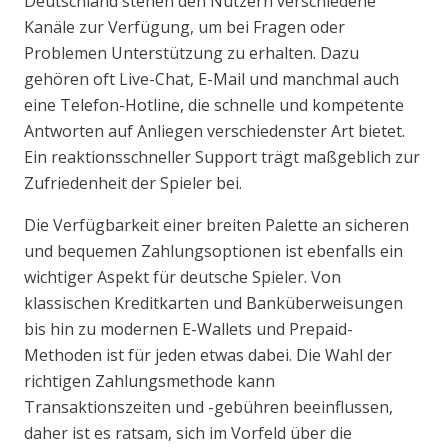
Deutschland stehen den Nutzern verschiedene
Kanäle zur Verfügung, um bei Fragen oder
Problemen Unterstützung zu erhalten. Dazu
gehören oft Live-Chat, E-Mail und manchmal auch
eine Telefon-Hotline, die schnelle und kompetente
Antworten auf Anliegen verschiedenster Art bietet.
Ein reaktionsschneller Support trägt maßgeblich zur
Zufriedenheit der Spieler bei.
Die Verfügbarkeit einer breiten Palette an sicheren
und bequemen Zahlungsoptionen ist ebenfalls ein
wichtiger Aspekt für deutsche Spieler. Von
klassischen Kreditkarten und Banküberweisungen
bis hin zu modernen E-Wallets und Prepaid-
Methoden ist für jeden etwas dabei. Die Wahl der
richtigen Zahlungsmethode kann
Transaktionszeiten und -gebühren beeinflussen,
daher ist es ratsam, sich im Vorfeld über die