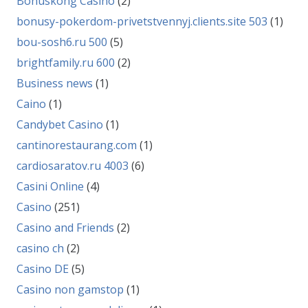
Bonuskong Casino
(2)
bonusy-pokerdom-privetstvennyj.clients.site 503
(1)
bou-sosh6.ru 500
(5)
brightfamily.ru 600
(2)
Business news
(1)
Caino
(1)
Candybet Casino
(1)
cantinorestaurang.com
(1)
cardiosaratov.ru 4003
(6)
Casini Online
(4)
Casino
(251)
Casino and Friends
(2)
casino ch
(2)
Casino DE
(5)
Casino non gamstop
(1)