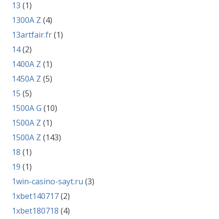
13
(1)
1300A Z
(4)
13artfair.fr
(1)
14
(2)
1400A Z
(1)
1450A Z
(5)
15
(5)
1500A G
(10)
1500A Z
(1)
1500A Z
(143)
18
(1)
19
(1)
1win-casino-sayt.ru
(3)
1xbet140717
(2)
1xbet180718
(4)