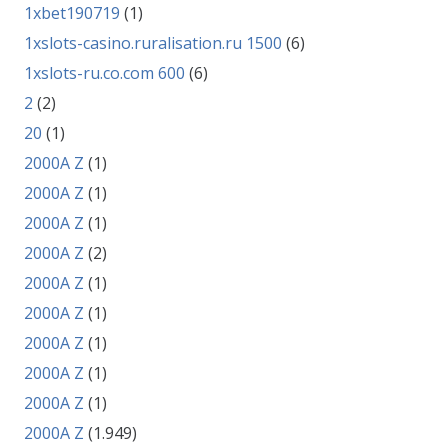
1xbet190719
(1)
1xslots-casino.ruralisation.ru 1500
(6)
1xslots-ru.co.com 600
(6)
2
(2)
20
(1)
2000A Z
(1)
2000A Z
(1)
2000A Z
(1)
2000A Z
(2)
2000A Z
(1)
2000A Z
(1)
2000A Z
(1)
2000A Z
(1)
2000A Z
(1)
2000A Z
(1.949)