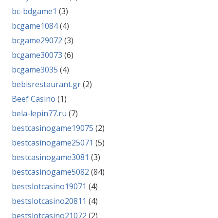
bc-bdgame1
(3)
bcgame1084
(4)
bcgame29072
(3)
bcgame30073
(6)
bcgame3035
(4)
bebisrestaurant.gr
(2)
Beef Casino
(1)
bela-lepin77.ru
(7)
bestcasinogame19075
(2)
bestcasinogame25071
(5)
bestcasinogame3081
(3)
bestcasinogame5082
(84)
bestslotcasino19071
(4)
bestslotcasino20811
(4)
bestslotcasino21072
(2)