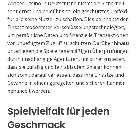
Winner Casino in Deutschland nimmt die Sicherheit
sehr ernst und bemüht sich, ein geschütztes Umfeld
für alle seine Nutzer zu schaffen. Dies beinhaltet den
Einsatz modernster Verschlüsselungstechnologien,
um persönliche Daten und finanzielle Transaktionen
vor unbefugtem Zugriff zu schützen. Darüber hinaus
unterliegen die Spiele regelmäßigen Überprüfungen
durch unabhängige Agenturen, um sicherzustellen,
dass sie zufällig und fair ablaufen. Spieler können
sich somit darauf verlassen, dass ihre Einsätze und
Gewinne in einem geregelten und sicheren Rahmen
behandelt werden.
Spielvielfalt für jeden
Geschmack