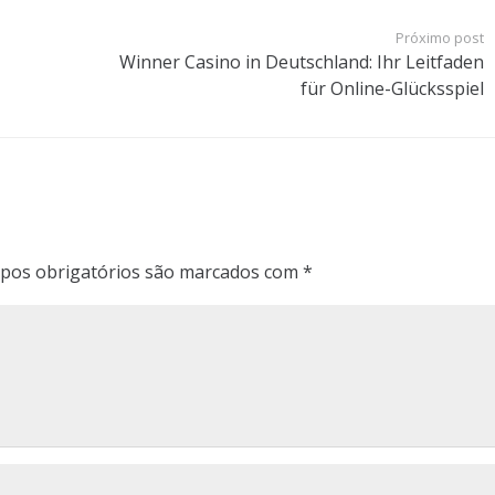
Próximo post
Winner Casino in Deutschland: Ihr Leitfaden
für Online-Glücksspiel
pos obrigatórios são marcados com
*