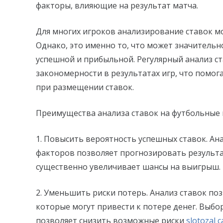
факторы, влияющие на результат матча.
Для многих игроков анализирование ставок м
Однако, это именно то, что может значительн
успешной и прибыльной. Регулярный анализ с
закономерности в результатах игр, что помо
при размещении ставок.
Преимущества анализа ставок на футбольные 
1. Повысить вероятность успешных ставок. Ана
факторов позволяет прогнозировать результа
существенно увеличивает шансы на выигрыш.
2. Уменьшить риски потерь. Анализ ставок по
которые могут привести к потере денег. Выб
позволяет снизить возможные риски
slotozal c