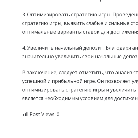
3. Оптимизировать стратегию игры. Проведен
стратегию игры, выявить слабые и сильные ст
оптимальные варианты ставок для достижения
4. Увеличить начальный депозит. Благодаря а
значительно увеличить свои начальные депози
В заключение, следует отметить, что анализ 
успешной и прибыльной игре. Он позволяет у
оптимизировать стратегию игры и увеличить 
является необходимым условием для достижени
Post Views:
0