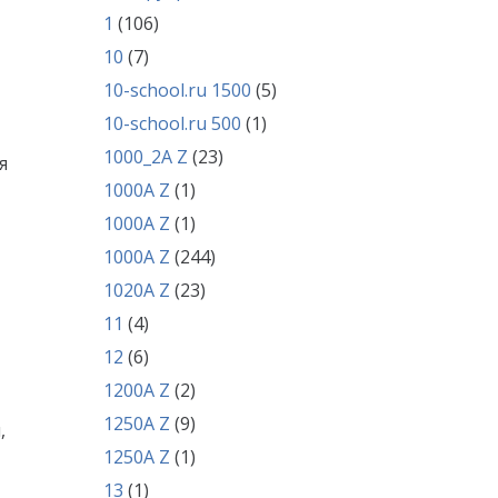
1
(106)
10
(7)
10-school.ru 1500
(5)
10-school.ru 500
(1)
1000_2A Z
(23)
я
1000A Z
(1)
1000A Z
(1)
1000A Z
(244)
1020A Z
(23)
11
(4)
12
(6)
1200A Z
(2)
1250A Z
(9)
,
1250A Z
(1)
13
(1)