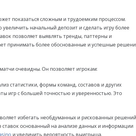
ожет показаться сложным и трудоемким процессом.
о увеличить начальный депозит и сделать игру более
тавок позволяет выявлять тренды, паттерны и
гает принимать более обоснованные и успешные решени
матчи очевидны. Он позволяет игрокам:
лиз статистики, формы команд, составов и других
ты игр с большей точностью и уверенностью. Это
зволяет избегать необдуманных и рискованных решений
ор ставок основанный на анализе данных и информации
asino
и увеличить вероятность выигрыша.