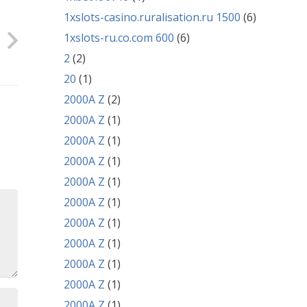
1xslots-casino.ruralisation.ru 1500
(6)
1xslots-ru.co.com 600
(6)
2
(2)
20
(1)
2000A Z
(2)
2000A Z
(1)
2000A Z
(1)
2000A Z
(1)
2000A Z
(1)
2000A Z
(1)
2000A Z
(1)
2000A Z
(1)
2000A Z
(1)
2000A Z
(1)
2000A Z
(1)