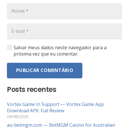
Salvar meus dados neste navegador para a
próxima vez que eu comentar.
PUBLICAR COMENTÁRIO
Posts recentes
Vortex Game In Support ― Vortex Game App
Download APK: Full Review
09/08/2026
au-betmgm.com — BetMGM Casino for Australian