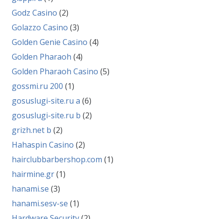
Godz Casino
(2)
Golazzo Casino
(3)
Golden Genie Casino
(4)
Golden Pharaoh
(4)
Golden Pharaoh Casino
(5)
gossmi.ru 200
(1)
gosuslugi-site.ru a
(6)
gosuslugi-site.ru b
(2)
grizh.net b
(2)
Hahaspin Casino
(2)
hairclubbarbershop.com
(1)
hairmine.gr
(1)
hanami.se
(3)
hanami.sesv-se
(1)
Hardware Security
(2)