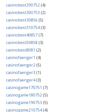
casinobest290752
(4)
casinobest300753
(2)
casinobest30856
(5)
casinobest310754
(3)
casinobest40857
(7)
casinobest50858
(3)
casinobest8081
(2)
casinofaenger1
(4)
casinofaenger2
(5)
casinofaenger3
(1)
casinofaenger4
(3)
casinogame170751
(7)
casinogame180752
(5)
casinogame190753
(5)
casinogame210754
(4)