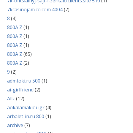
7k-ofitsialnyj-sajt-i-zerkalo.clients.site 510
(1)
7kcasinojam.co.com 4004
(7)
8
(4)
800A Z
(1)
800A Z
(1)
800A Z
(1)
800A Z
(65)
800A Z
(2)
9
(2)
admtoki.ru 500
(1)
ai-girlfriend
(2)
Allz
(12)
aokalamakiou.gr
(4)
arbalet-in.ru 800
(1)
archive
(7)