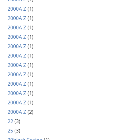
2000A Z
(1)
2000A Z
(1)
2000A Z
(1)
2000A Z
(1)
2000A Z
(1)
2000A Z
(1)
2000A Z
(1)
2000A Z
(1)
2000A Z
(1)
2000A Z
(1)
2000A Z
(1)
2000A Z
(2)
22
(3)
25
(3)