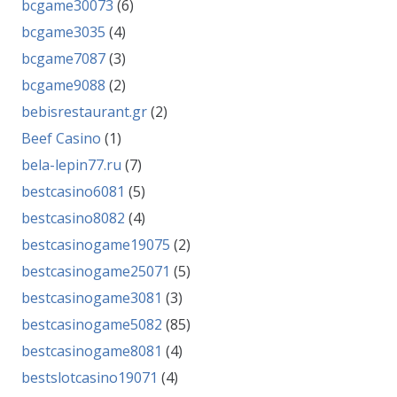
bcgame30073
(6)
bcgame3035
(4)
bcgame7087
(3)
bcgame9088
(2)
bebisrestaurant.gr
(2)
Beef Casino
(1)
bela-lepin77.ru
(7)
bestcasino6081
(5)
bestcasino8082
(4)
bestcasinogame19075
(2)
bestcasinogame25071
(5)
bestcasinogame3081
(3)
bestcasinogame5082
(85)
bestcasinogame8081
(4)
bestslotcasino19071
(4)