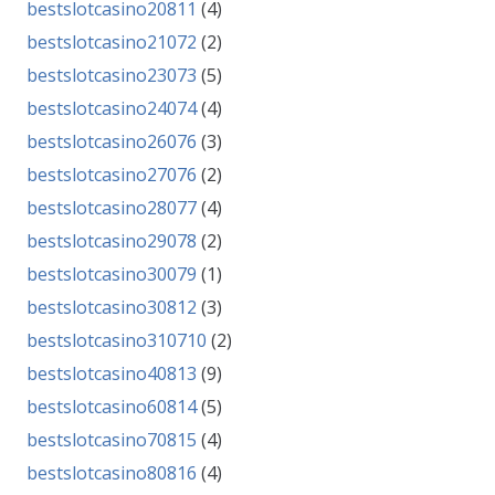
bestslotcasino20811
(4)
bestslotcasino21072
(2)
bestslotcasino23073
(5)
bestslotcasino24074
(4)
bestslotcasino26076
(3)
bestslotcasino27076
(2)
bestslotcasino28077
(4)
bestslotcasino29078
(2)
bestslotcasino30079
(1)
bestslotcasino30812
(3)
bestslotcasino310710
(2)
bestslotcasino40813
(9)
bestslotcasino60814
(5)
bestslotcasino70815
(4)
bestslotcasino80816
(4)