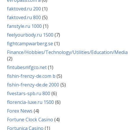
evropass.com a
(6)
faktoved.ru 200
(1)
faktoved.ru 800
(5)
fanstyle.ru 1000
(1)
feelyourbody.ru 1500
(7)
fightcampwarberg.se
(1)
Finance/Hobbies/Technology/Utilities/Education/Media
(2)
fintubesmfgco.net
(1)
fishin-frenzy-de.com b
(5)
fishin-frenzy-de.de 2000
(5)
fivestars-spb.ru 800
(6)
florencia-luxe.ru 1500
(6)
Forex News
(4)
Fortune Clock Casino
(4)
Fortunica Casino
(1)