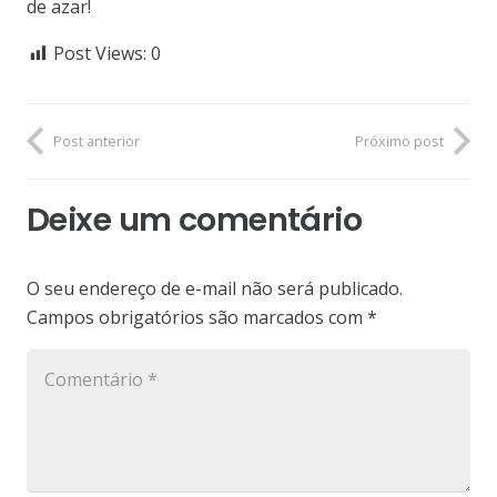
de azar!
Post Views:
0
Post anterior
Próximo post
Deixe um comentário
O seu endereço de e-mail não será publicado.
Campos obrigatórios são marcados com
*