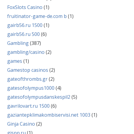
FoxSlots Casino
(1)
fruitinator-game-de.com b
(1)
gairb56.ru 1500
(1)
gairb56.ru 500
(6)
Gambling
(387)
gambling/casino
(2)
games
(1)
Gamestop casinos
(2)
gateofthrombs.gr
(2)
gatesofolympus1000
(4)
gatesofolympusdanskespil2
(5)
gavrilovart.ru 1500
(6)
gaziantepklimakombiservisi.net 1003
(1)
Ginja Casino
(2)
gispp.ru
(1)