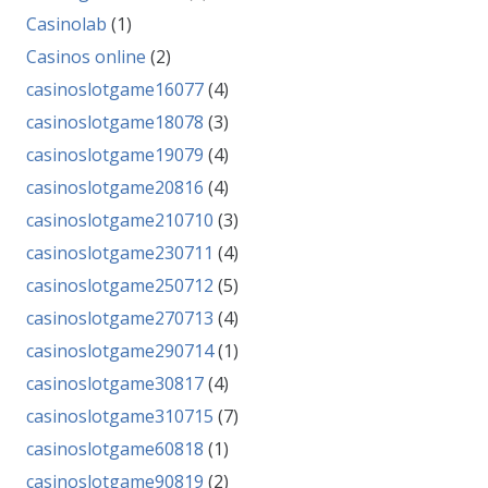
Casinolab
(1)
Casinos online
(2)
casinoslotgame16077
(4)
casinoslotgame18078
(3)
casinoslotgame19079
(4)
casinoslotgame20816
(4)
casinoslotgame210710
(3)
casinoslotgame230711
(4)
casinoslotgame250712
(5)
casinoslotgame270713
(4)
casinoslotgame290714
(1)
casinoslotgame30817
(4)
casinoslotgame310715
(7)
casinoslotgame60818
(1)
casinoslotgame90819
(2)