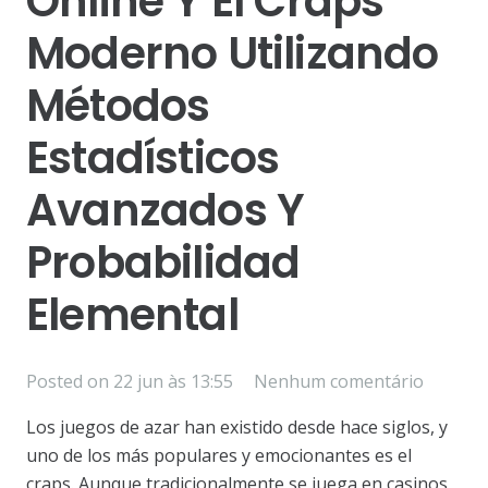
Online Y El Craps
Moderno Utilizando
Métodos
Estadísticos
Avanzados Y
Probabilidad
Elemental
Posted on
22 jun às 13:55
Nenhum comentário
Los juegos de azar han existido desde hace siglos, y
uno de los más populares y emocionantes es el
craps. Aunque tradicionalmente se juega en casinos