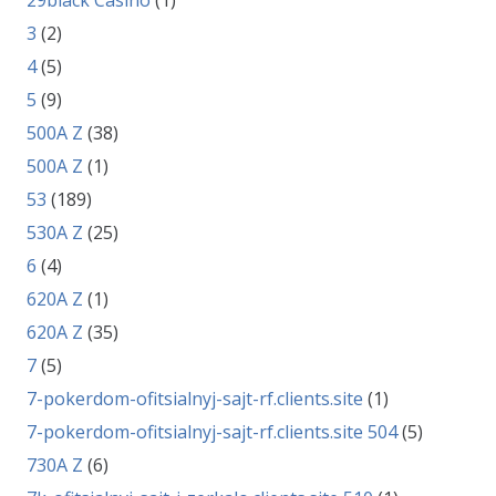
29black Casino
(1)
3
(2)
4
(5)
5
(9)
500A Z
(38)
500A Z
(1)
53
(189)
530A Z
(25)
6
(4)
620A Z
(1)
620A Z
(35)
7
(5)
7-pokerdom-ofitsialnyj-sajt-rf.clients.site
(1)
7-pokerdom-ofitsialnyj-sajt-rf.clients.site 504
(5)
730A Z
(6)