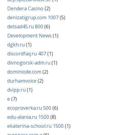
Dendera Casino
(2)
denizatigrup.com 1007
(5)
detsad45.ru 800
(6)
Development News
(1)
dgkh.ru
(1)
discordfaq.ru 407
(1)
divnogorsk-adm.ru
(1)
dominiode.com
(2)
durhamvoice
(2)
dvipp.ru
(1)
e
(7)
ecoproverka.ru 500
(6)
edu-alania.ru 1500
(8)
ekaterina-school.ru 1500
(1)